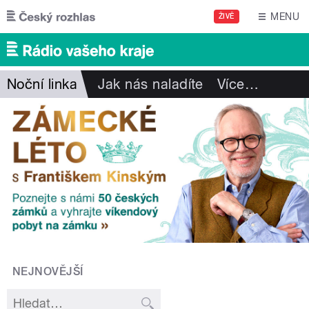
Přejít k hlavnímu obsahu
MENU
ŽIVĚ
Noční linka
Jak nás naladíte
Více
…
NEJNOVĚJŠÍ