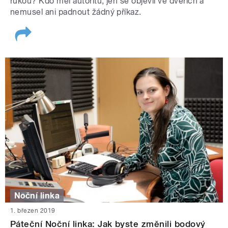
rukou? Kdo měl autoritu, jen se objevil ve dveřích a
nemusel ani padnout žádný příkaz.
Noční linka
1. březen 2019
Páteční Noční linka: Jak byste změnili bodový