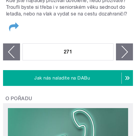
Kde jste najraději prožívali dovolené, nebo prožíváte?
Troufli byste si třeba i v seniorském věku sednout do
letadla, nebo na vlak a vydat se na cestu dozahraničí?
STRÁNKY
271
n
zí
Jak nás naladíte na DABu
O POŘADU