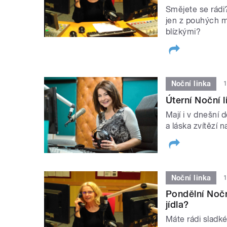
Smějete se rádi
jen z pouhých ma
blízkými?
Noční linka
1
Úterní Noční l
Mají i v dnešní 
a láska zvítězí n
Noční linka
1
Pondělní Noční
jídla?
Máte rádi sladké