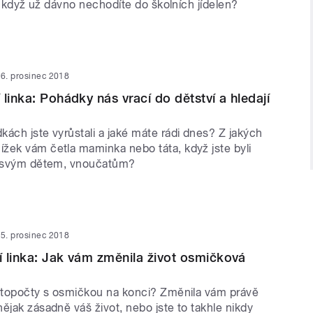
eď, když už dávno nechodíte do školních jídelen?
6. prosinec 2018
linka: Pohádky nás vrací do dětství a hledají
ách jste vyrůstali a jaké máte rádi dnes? Z jakých
žek vám četla maminka nebo táta, když jste byli
vy svým dětem, vnoučatům?
5. prosinec 2018
 linka: Jak vám změnila život osmičková
letopočty s osmičkou na konci? Změnila vám právě
ějak zásadně váš život, nebo jste to takhle nikdy