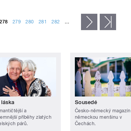
278
279
280
281
282
…
následující ›
posled
 láska
Sousedé
mantičtější a
Česko-německý magazín
jemnější příběhy zlatých
německou menšinu v
lských párů.
Čechách.