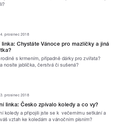
li?
4. prosinec 2018
 linka: Chystáte Vánoce pro mazlíčky a jiná
átka?
í rodině s krmením, případně dárky pro zvířata?
a nosíte jablíčka, čerstvá či sušená?
3. prosinec 2018
ní linka: Česko zpívalo koledy a co vy?
í koledy a připojili jste se k večernímu setkání a
e váš vztah ke koledám a vánočním písním?