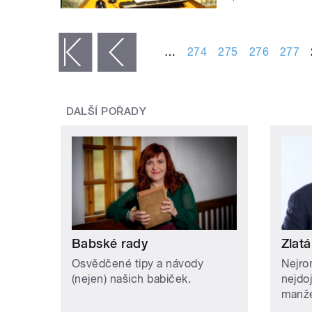
STRÁNKY
…
274
275
276
277
« první
‹ předchozí
DALŠÍ POŘADY
Babské rady
Zlatá
Osvědčené tipy a návody
Nejro
(nejen) našich babiček.
nejdo
manže