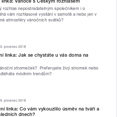
 linka: Vánoce s Českým rozhlasem
ý rozhlas nepostradatelným společníkem i o
á vám rozhlasové vysílání v samotě a nebo jen v
mné atmosféry vánočních svátků?
0. prosinec 2018
ní linka: Jak se chystáte u vás doma na
ánoční stromeček? Preferujete živý stromek nebo
odléháte módním trendům?
9. prosinec 2018
ní linka: Co vám vykouzlilo úsměv na tváři a
sledních dnech?