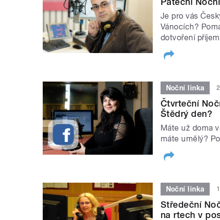
Páteční Noční
Je pro vás Česk
Vánocích? Pomáh
dotvoření příje
Noční linka
2
Čtvrteční Noč
Štědrý den?
Máte už doma v
máte umělý? P
Noční linka
1
Středeční Noč
na rtech v po