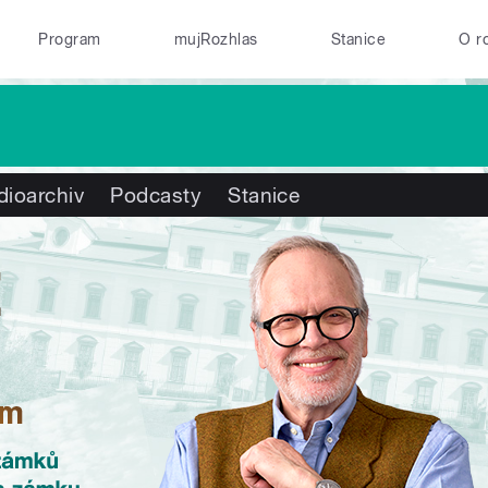
Program
mujRozhlas
Stanice
O r
dioarchiv
Podcasty
Stanice