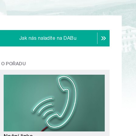
Jak nás naladíte na DABu
O POŘADU