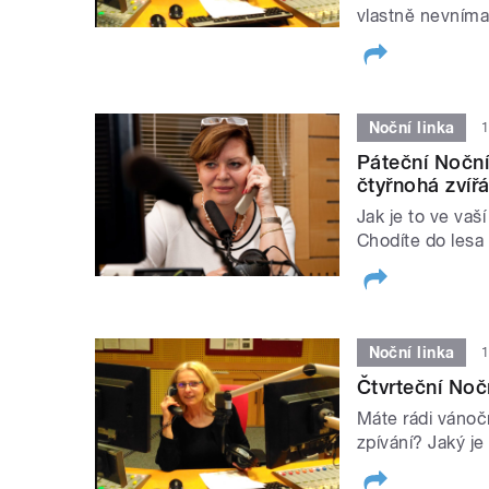
vlastně nevníma
Noční linka
1
Páteční Noční
čtyřnohá zvíř
Jak je to ve vaš
Chodíte do lesa 
Noční linka
1
Čtvrteční Noč
Máte rádi vánočn
zpívání? Jaký j