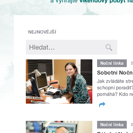
NEJNOVĚJŠÍ
Noční linka
2
Sobotní Noční
Jak zvládáte str
schopní poradit
pomáhá? Kdo ne
Noční linka
2