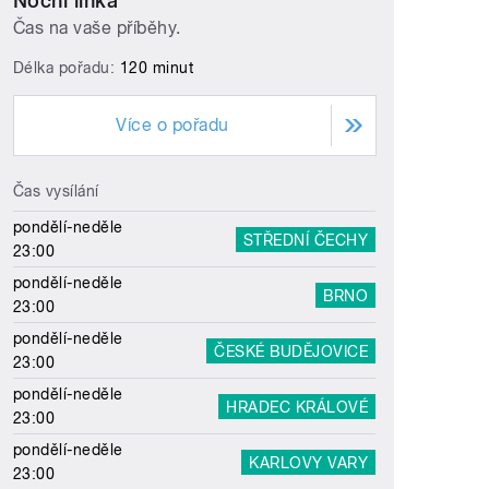
Noční linka
Čas na vaše příběhy.
Délka pořadu:
120 minut
Více o pořadu
Čas vysílání
pondělí-neděle
STŘEDNÍ ČECHY
23:00
pondělí-neděle
BRNO
23:00
pondělí-neděle
ČESKÉ BUDĚJOVICE
23:00
pondělí-neděle
HRADEC KRÁLOVÉ
23:00
pondělí-neděle
KARLOVY VARY
23:00