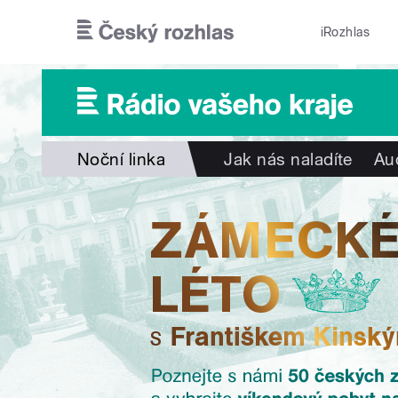
Přejít k hlavnímu obsahu
iRozhlas
Noční linka
Jak nás naladíte
Au