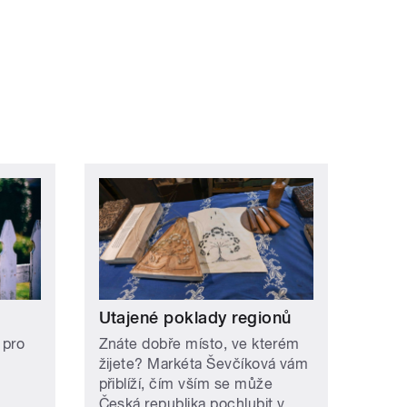
ní »
Utajené poklady regionů
 pro
Znáte dobře místo, ve kterém
žijete? Markéta Ševčíková vám
přiblíží, čím vším se může
Česká republika pochlubit v