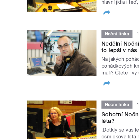
hlavní jídla i t
Noční linka
1
Nedělní Noční 
to lepší v nás
Na jakých pohádk
pohádkových kní
malí? Čtete i 
Noční linka
1
Sobotní Noční
léta?
:Dotkly se vás 
osmičková léta n