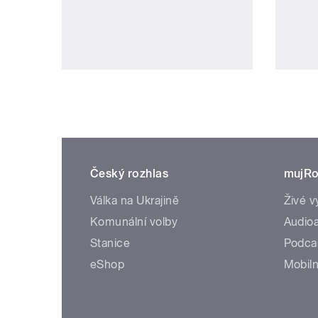
Český rozhlas
mujRo
Válka na Ukrajině
Živé v
Komunální volby
Audioa
Stanice
Podca
eShop
Mobiln