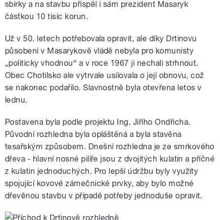
sbírky a na stavbu přispěl i sám prezident Masaryk
částkou 10 tisíc korun.
Už v 50. letech potřebovala opravit, ale díky Drtinovu
působení v Masarykově vládě nebyla pro komunisty
„politicky vhodnou“ a v roce 1967 ji nechali strhnout.
Obec Chotilsko ale vytrvale usilovala o její obnovu, což
se nakonec podařilo. Slavnostně byla otevřena letos v
lednu.
Postavena byla podle projektu Ing. Jiřího Ondřicha.
Původní rozhledna byla opláštěná a byla stavěna
tesařským způsobem. Dnešní rozhledna je ze smrkového
dřeva - hlavní nosné pilíře jsou z dvojitých kulatin a příčné
z kulatin jednoduchých. Pro lepší údržbu byly využity
spojující kovové zámečnické prvky, aby bylo možné
dřevěnou stavbu v případě potřeby jednoduše opravit.