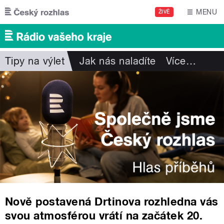
Přejít k hlavnímu obsahu
MENU
ŽIVĚ
Tipy na výlet
Jak nás naladíte
Více
…
Nově postavená Drtinova rozhledna vás
svou atmosférou vrátí na začátek 20.