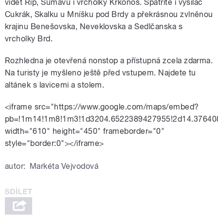
vidět Říp, Šumavu i vrcholky Krkonoš. Spatříte i vysílač
Cukrák, Skalku u Mníšku pod Brdy a překrásnou zvlněnou
krajinu Benešovska, Neveklovska a Sedlčanska s
vrcholky Brd.
Rozhledna je otevřená nonstop a přístupná zcela zdarma.
Na turisty je myšleno ještě před vstupem. Najdete tu
altánek s lavicemi a stolem.
<iframe src="https://www.google.com/maps/embed?
pb=!1m14!1m8!1m3!1d3204.6522389427955!2d14.37640
width="610" height="450" frameborder="0"
style="border:0"></iframe>
autor:
Markéta Vejvodová