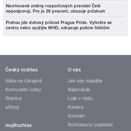
Navrhované změny rozpočtových pravidel Češi
nepodporují. Pro je 28 procent, ukazuje průzkum
Prahou jde duhový průvod Prague Pride. Vyhněte se
centru nebo využijte MHD, vzkazuje policie řidičům
Český rozhlas
O nás
Válka na Ukrajině
Jak nás naladíte
Komunální volby
Nápověda
Stanice
Lidé v rádiu
eShop
Kariéra
Kontakt
Rozhlasový poplatek
mujRozhlas