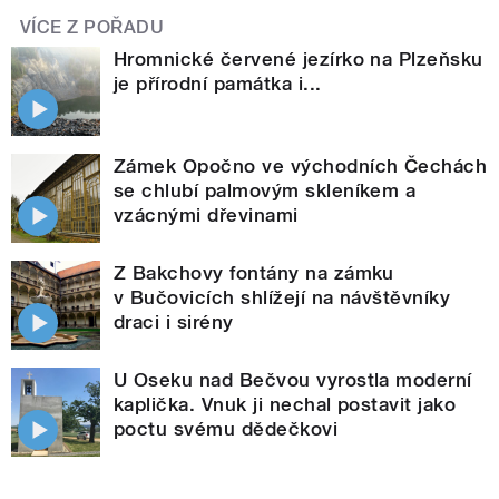
VÍCE Z POŘADU
Hromnické červené jezírko na Plzeňsku
je přírodní památka i...
Zámek Opočno ve východních Čechách
se chlubí palmovým skleníkem a
vzácnými dřevinami
Z Bakchovy fontány na zámku
v Bučovicích shlížejí na návštěvníky
draci i sirény
U Oseku nad Bečvou vyrostla moderní
kaplička. Vnuk ji nechal postavit jako
poctu svému dědečkovi