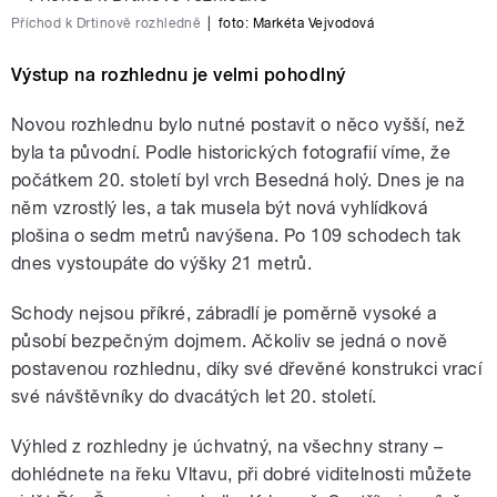
Příchod k Drtinově rozhledně
|
foto:
Markéta Vejvodová
Výstup na rozhlednu je velmi pohodlný
Novou rozhlednu bylo nutné postavit o něco vyšší, než
byla ta původní. Podle historických fotografií víme, že
počátkem 20. století byl vrch Besedná holý. Dnes je na
něm vzrostlý les, a tak musela být nová vyhlídková
plošina o sedm metrů navýšena. Po 109 schodech tak
dnes vystoupáte do výšky 21 metrů.
Schody nejsou příkré, zábradlí je poměrně vysoké a
působí bezpečným dojmem. Ačkoliv se jedná o nově
postavenou rozhlednu, díky své dřevěné konstrukci vrací
své návštěvníky do dvacátých let 20. století.
Výhled z rozhledny je úchvatný, na všechny strany –
dohlédnete na řeku Vltavu, při dobré viditelnosti můžete