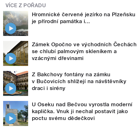
VÍCE Z POŘADU
Hromnické červené jezírko na Plzeňsku
je přírodní památka i...
Zámek Opočno ve východních Čechách
se chlubí palmovým skleníkem a
vzácnými dřevinami
Z Bakchovy fontány na zámku
v Bučovicích shlížejí na návštěvníky
draci i sirény
U Oseku nad Bečvou vyrostla moderní
kaplička. Vnuk ji nechal postavit jako
poctu svému dědečkovi