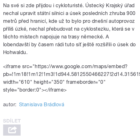
Na své si zde přijdou i cykloturisté. Ústecký Krajský úřad
nechal upravit státní silnici a úsek posledních zhruba 900
metrů před hranicí, kde už to bylo pro dnešní autoprovoz
příliš úzké, nechal přebudovat na cyklostezku, která se v
těchto místech napojuje na trasy německé. A
lobendavští by časem rádi tuto síť ještě rozšířili o úsek do
Hohwaldu.
<iframe src="https://www.google.com/maps/embed?
pb=!1m18!1m12!1m3!1d944.5812550466227!2d14.31561
width="610" height="350" frameborder="0"
style="border:0"></iframe>
autor:
Stanislava Brádlová