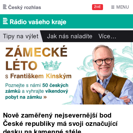
Přejít k hlavnímu obsahu
MENU
ŽIVĚ
Tipy na výlet
Jak nás naladíte
Více
…
Nově zaměřený nejsevernější bod
České republiky má svoji označující
desku na kamenné stéle