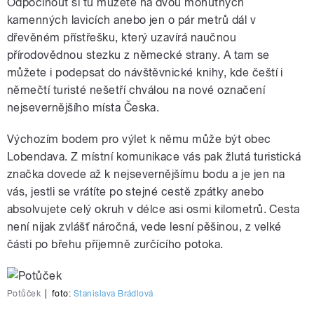
Odpočinout si tu můžete na dvou mohutných
kamenných lavicích anebo jen o pár metrů dál v
dřevěném přístřešku, který uzavírá naučnou
přírodovědnou stezku z německé strany. A tam se
můžete i podepsat do návštěvnické knihy, kde čeští i
němečtí turisté nešetří chválou na nové označení
nejsevernějšího místa Česka.
Výchozím bodem pro výlet k němu může být obec
Lobendava. Z místní komunikace vás pak žlutá turistická
značka dovede až k nejsevernějšímu bodu a je jen na
vás, jestli se vrátíte po stejné cestě zpátky anebo
absolvujete celý okruh v délce asi osmi kilometrů. Cesta
není nijak zvlášť náročná, vede lesní pěšinou, z velké
části po břehu příjemně zurčícího potoka.
Potůček
|
foto:
Stanislava Brádlová