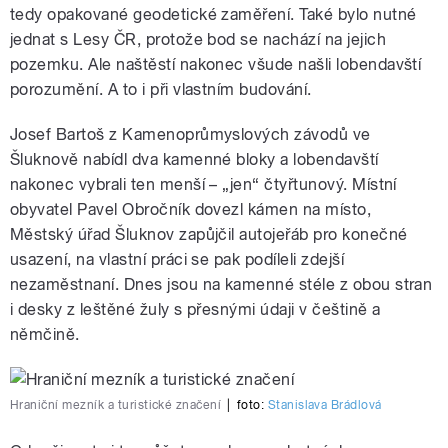
tedy opakované geodetické zaměření. Také bylo nutné
jednat s Lesy ČR, protože bod se nachází na jejich
pozemku. Ale naštěstí nakonec všude našli lobendavští
porozumění. A to i při vlastním budování.
Josef Bartoš z Kamenoprůmyslových závodů ve
Šluknově nabídl dva kamenné bloky a lobendavští
nakonec vybrali ten menší – „jen“ čtyřtunový. Místní
obyvatel Pavel Obročník dovezl kámen na místo,
Městský úřad Šluknov zapůjčil autojeřáb pro konečné
usazení, na vlastní práci se pak podíleli zdejší
nezaměstnaní. Dnes jsou na kamenné stéle z obou stran
i desky z leštěné žuly s přesnými údaji v češtině a
němčině.
Hraniční mezník a turistické značení
|
foto:
Stanislava Brádlová