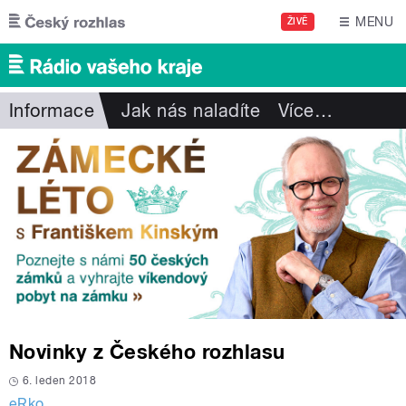
Přejít k hlavnímu obsahu
MENU
ŽIVĚ
Informace
Jak nás naladíte
Více
…
Novinky z Českého rozhlasu
6. leden 2018
eRko