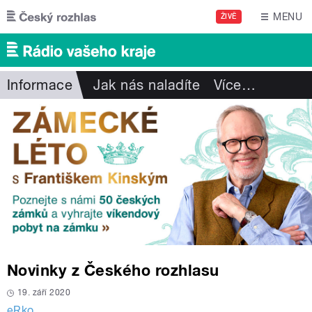
Přejít k hlavnímu obsahu
MENU
ŽIVĚ
Informace
Jak nás naladíte
Více
…
Novinky z Českého rozhlasu
19. září 2020
eRko