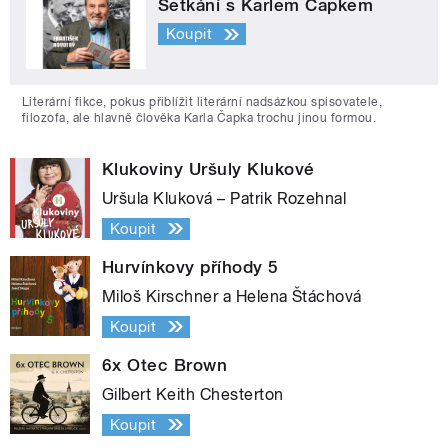
Setkání s Karlem Čapkem
Koupit
Literární fikce, pokus přiblížit literární nadsázkou spisovatele,
filozofa, ale hlavně člověka Karla Čapka trochu jinou formou.
Klukoviny Uršuly Klukové
Uršula Kluková – Patrik Rozehnal
Koupit
Hurvínkovy příhody 5
Miloš Kirschner a Helena Štáchová
Koupit
6x Otec Brown
Gilbert Keith Chesterton
Koupit