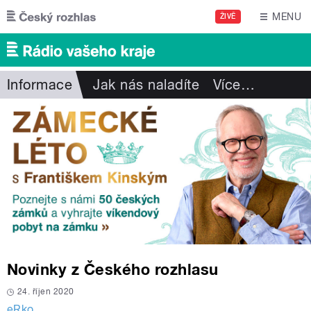
Přejít k hlavnímu obsahu
MENU
ŽIVĚ
Informace
Jak nás naladíte
Více
…
Novinky z Českého rozhlasu
24. říjen 2020
eRko