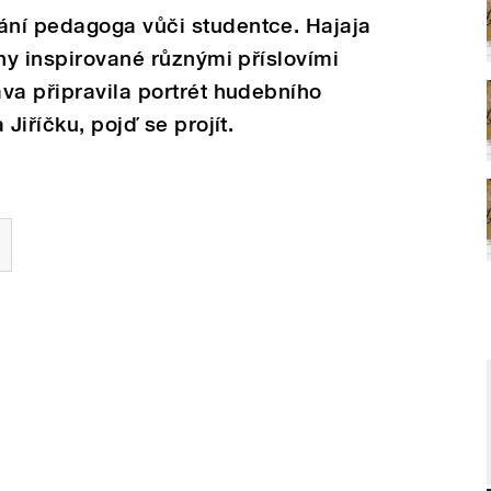
ní pedagoga vůči studentce. Hajaja
ihy inspirované různými příslovími
va připravila portrét hudebního
Jiříčku, pojď se projít.