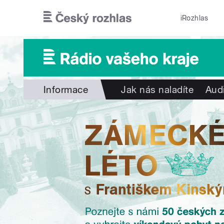
Přejít k hlavnímu obsahu
iRozhlas
Informace
Jak nás naladíte
Aud