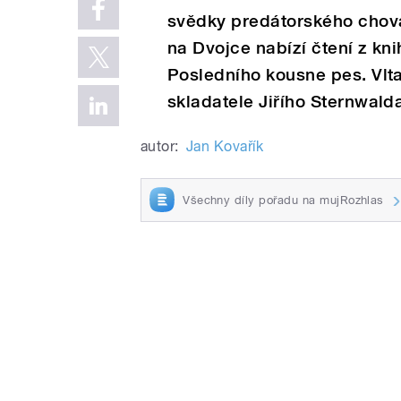
svědky predátorského chová
na Dvojce nabízí čtení z kn
Posledního kousne pes. Vlta
skladatele Jiřího Sternwalda 
autor:
Jan Kovařík
Všechny díly pořadu na mujRozhlas