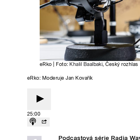
eRko | Foto:
Khalil Baalbaki
, Český rozhlas
eRko: Moderuje Jan Kovařík
25:00
Podcastová série Radia Wa