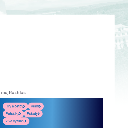
mujRozhlas
Hry a četby
Krimi
Pohádky
Pořady
Živé vysílání