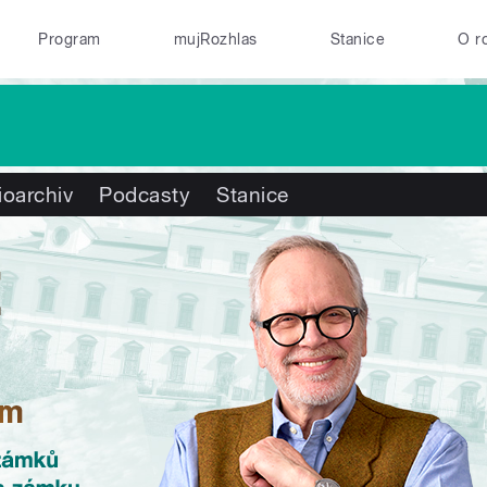
Program
mujRozhlas
Stanice
O r
ioarchiv
Podcasty
Stanice