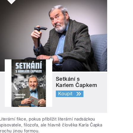
Setkání s
Karlem Čapkem
Koupit
Literární fikce, pokus přiblížit literární nadsázkou
spisovatele, filozofa, ale hlavně člověka Karla Čapka
trochu jinou formou.