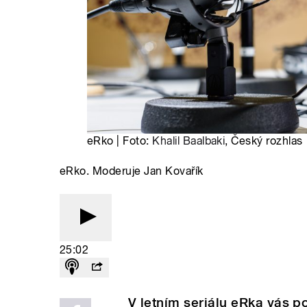
eRko | Foto:
Khalil Baalbaki
, Český rozhlas
eRko. Moderuje Jan Kovařík
25:02
V letním seriálu eRka vás 