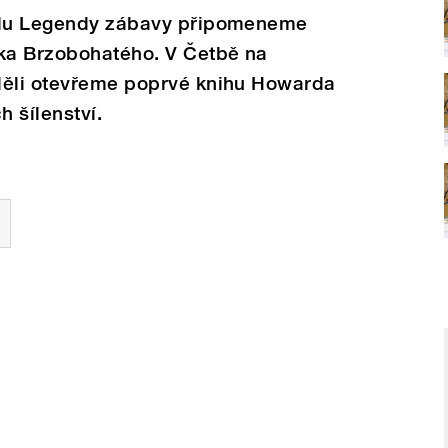
řadu Legendy zábavy připomeneme
ka Brzobohatého. V Četbě na
děli otevřeme poprvé knihu Howarda
h šílenství.