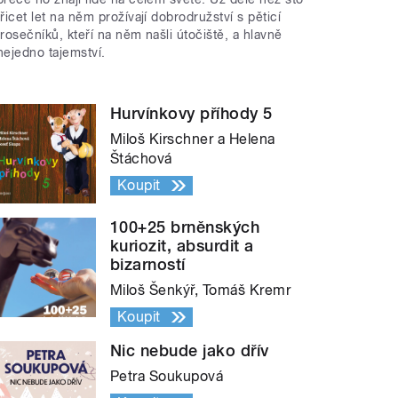
třicet let na něm prožívají dobrodružství s pěticí
trosečníků, kteří na něm našli útočiště, a hlavně
nejedno tajemství.
Hurvínkovy příhody 5
Miloš Kirschner a Helena
Štáchová
Koupit
100+25 brněnských
kuriozit, absurdit a
bizarností
Miloš Šenkýř, Tomáš Kremr
Koupit
Nic nebude jako dřív
Petra Soukupová