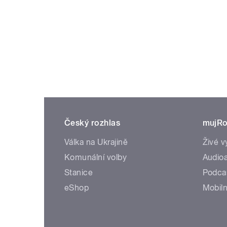
Český rozhlas
mujRo
Válka na Ukrajině
Živé v
Komunální volby
Audioa
Stanice
Podca
eShop
Mobiln