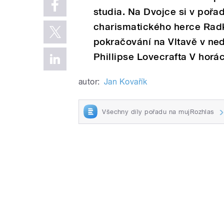
studia. Na Dvojce si v po
charismatického herce Rad
pokračování na Vltavě v ne
Phillipse Lovecrafta V horác
autor:
Jan Kovařík
Všechny díly pořadu na mujRozhlas