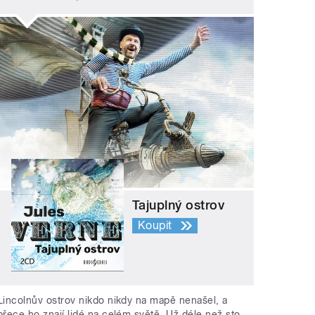
Tajuplný ostrov
Koupit
Lincolnův ostrov nikdo nikdy na mapě nenašel, a
přece ho znají lidé na celém světě. Už déle než sto