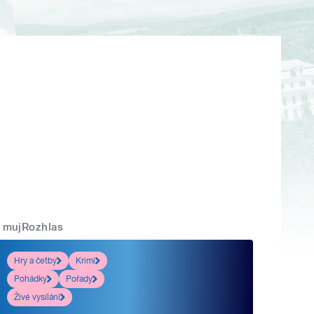
mujRozhlas
Hry a četby
Krimi
Pohádky
Pořady
Živé vysílání