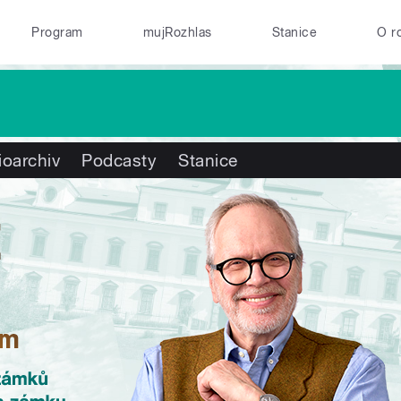
Program
mujRozhlas
Stanice
O r
ioarchiv
Podcasty
Stanice