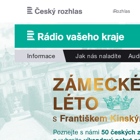
Přejít k hlavnímu obsahu
iRozhlas
Informace
Jak nás naladíte
Aud