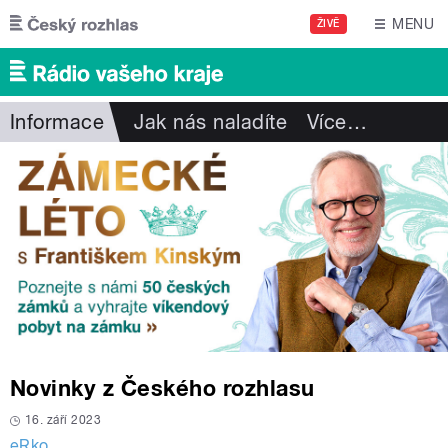
Přejít k hlavnímu obsahu
MENU
ŽIVĚ
Informace
Jak nás naladíte
Více
…
Novinky z Českého rozhlasu
16. září 2023
eRko