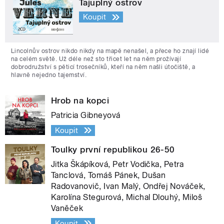
Tajuplný ostrov
Koupit
Lincolnův ostrov nikdo nikdy na mapě nenašel, a přece ho znají lidé
na celém světě. Už déle než sto třicet let na něm prožívají
dobrodružství s pěticí trosečníků, kteří na něm našli útočiště, a
hlavně nejedno tajemství.
Hrob na kopci
Patricia Gibneyová
Koupit
Toulky první republikou 26-50
Jitka Škápíková, Petr Vodička, Petra
Tanclová, Tomáš Pánek, Dušan
Radovanovič, Ivan Malý, Ondřej Nováček,
Karolína Stegurová, Michal Dlouhý, Miloš
Vaněček
Koupit