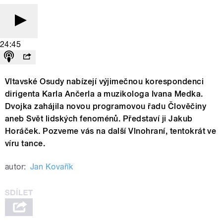
24:45
Vltavské Osudy nabízejí výjimečnou korespondenci
dirigenta Karla Ančerla a muzikologa Ivana Medka.
Dvojka zahájila novou programovou řadu Člověčiny
aneb Svět lidských fenoménů. Představí ji Jakub
Horáček. Pozveme vás na další Vlnohraní, tentokrát ve
víru tance.
autor:
Jan Kovařík