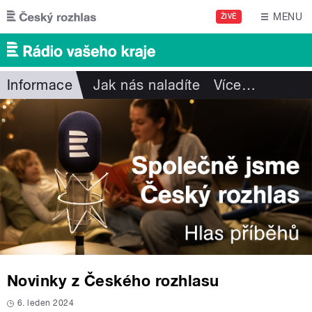
Přejít k hlavnímu obsahu
MENU
ŽIVĚ
Informace
Jak nás naladíte
Více
…
Novinky z Českého rozhlasu
6. leden 2024