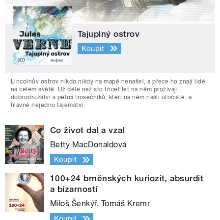
Tajuplný ostrov
Koupit
Lincolnův ostrov nikdo nikdy na mapě nenašel, a přece ho znají lidé
na celém světě. Už déle než sto třicet let na něm prožívají
dobrodružství s pěticí trosečníků, kteří na něm našli útočiště, a
hlavně nejedno tajemství.
Co život dal a vzal
Betty MacDonaldová
Koupit
100+24 brněnských kuriozit, absurdit
a bizarností
Miloš Šenkýř, Tomáš Kremr
Koupit