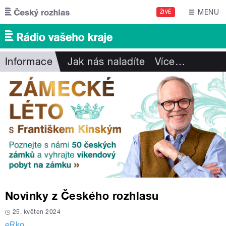
Přejít k hlavnímu obsahu
MENU
ŽIVĚ
Informace
Jak nás naladíte
Více
…
Novinky z Českého rozhlasu
25. květen 2024
eRko