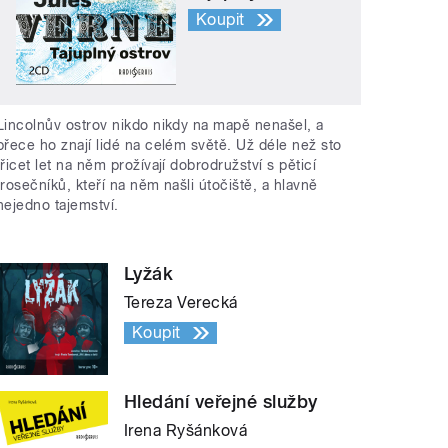
Koupit
Lincolnův ostrov nikdo nikdy na mapě nenašel, a
přece ho znají lidé na celém světě. Už déle než sto
třicet let na něm prožívají dobrodružství s pěticí
trosečníků, kteří na něm našli útočiště, a hlavně
nejedno tajemství.
Lyžák
Tereza Verecká
Koupit
Hledání veřejné služby
Irena Ryšánková