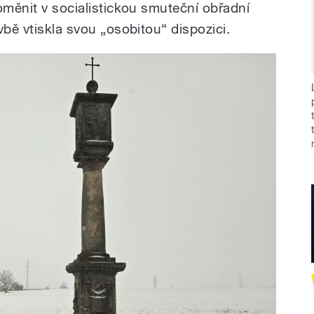
oměnit v socialistickou smuteční obřadní
vbě vtiskla svou „osobitou“ dispozici.