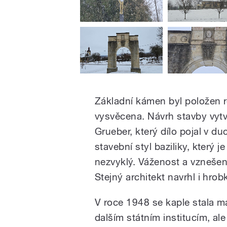
Základní kámen byl položen r
vysvěcena. Návrh stavby vytv
Grueber, který dílo pojal v du
stavební styl baziliky, který 
nezvyklý. Váženost a vznešen
Stejný architekt navrhl i hr
V roce 1948 se kaple stala ma
dalším státním institucím, al