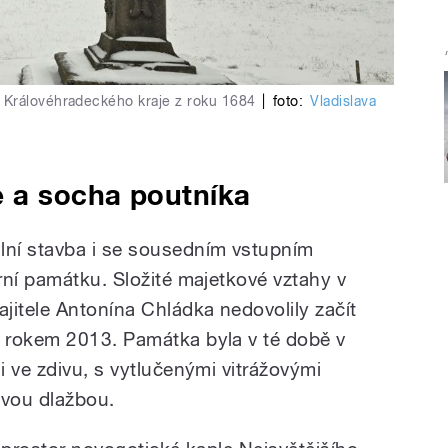
 Královéhradeckého kraje z roku 1684
|
foto:
Vladislava
e a socha poutníka
ní stavba i se sousedním vstupním
rní památku. Složité majetkové vztahy v
jitele Antonína Chládka nedovolily začít
 rokem 2013. Památka byla v té době v
 ve zdivu, s vytlučenými vitrážovými
vou dlažbou.