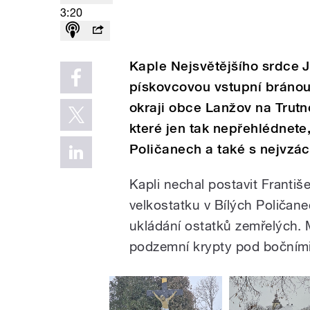
3:20
Kaple Nejsvětějšího srdce J
pískovcovou vstupní bráno
okraji obce Lanžov na Trutn
které jen tak nepřehlédnete
Poličanech a také s nejvzác
Kapli nechal postavit František
velkostatku v Bílých Poličane
ukládání ostatků zemřelých. 
podzemní krypty pod bočními