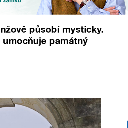
anžově působí mysticky.
u umocňuje památný