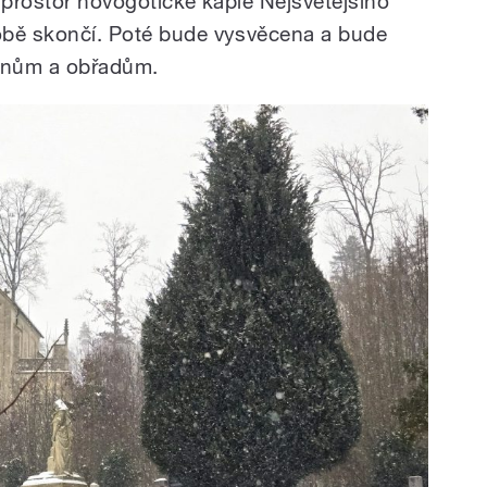
ch prostor novogotické kaple Nejsvětějšího
obě skončí. Poté bude vysvěcena a bude
onům a obřadům.