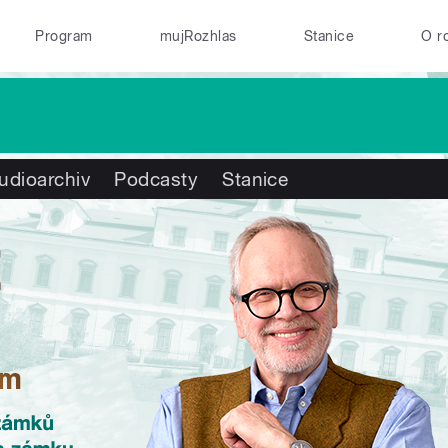
Program
mujRozhlas
Stanice
O r
udioarchiv
Podcasty
Stanice