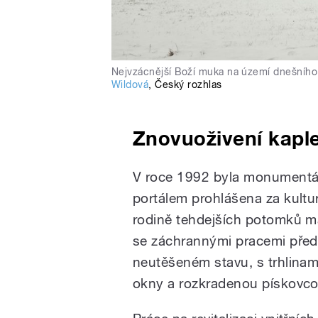
Nejvzácnější Boží muka na území dnešního
Wildová
,
Český rozhlas
Znovuoživení kapl
V roce 1992 byla monumentál
portálem prohlášena za kultu
rodině tehdejších potomků ma
se záchrannými pracemi před
neutěšeném stavu, s trhlinami
okny a rozkradenou pískovco