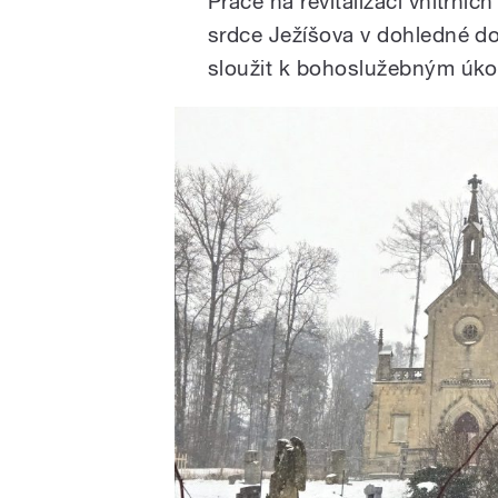
Práce na revitalizaci vnitřní
srdce Ježíšova v dohledné d
sloužit k bohoslužebným úk