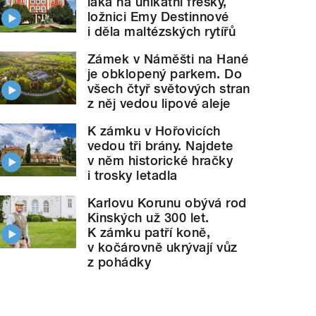
láká na unikátní fresky,
ložnici Emy Destinnové
i děla maltézských rytířů
Zámek v Náměšti na Hané
je obklopený parkem. Do
všech čtyř světových stran
z něj vedou lipové aleje
K zámku v Hořovicích
vedou tři brány. Najdete
v něm historické hračky
i trosky letadla
Karlovu Korunu obývá rod
Kinských už 300 let.
K zámku patří koně,
v kočárovně ukrývají vůz
z pohádky