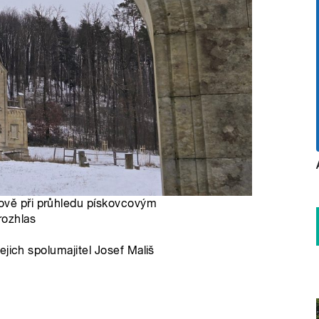
žově při průhledu pískovcovým
rozhlas
jich spolumajitel Josef Mališ