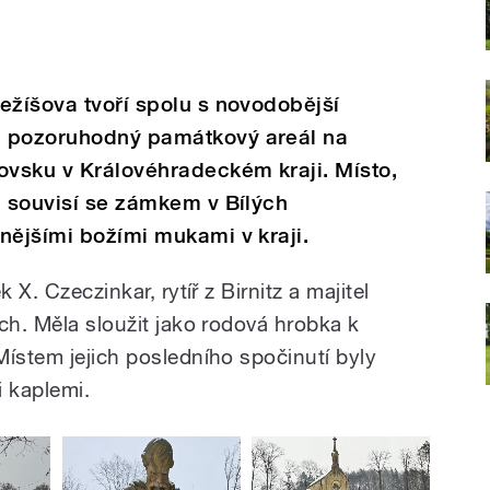
ežíšova tvoří spolu s novodobější
u pozoruhodný památkový areál na
ovsku v Královéhradeckém kraji. Místo,
, souvisí se zámkem v Bílých
nějšími božími mukami v kraji.
 X. Czeczinkar, rytíř z Birnitz a majitel
ch. Měla sloužit jako rodová hrobka k
Místem jejich posledního spočinutí byly
 kaplemi.