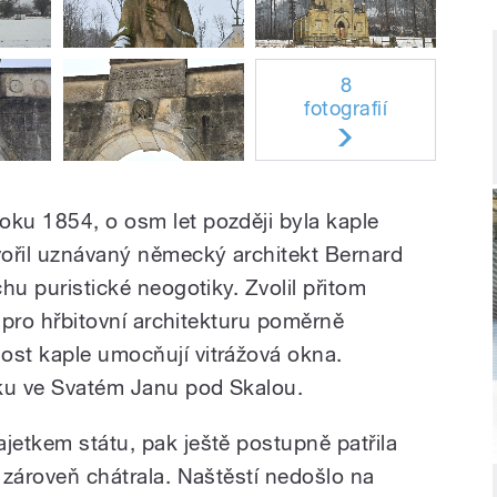
8
fotografií
oku 1854, o osm let později byla kaple
ořil uznávaný německý architekt Bernard
chu puristické neogotiky. Zvolil přitom
je pro hřbitovní architekturu poměrně
ost kaple umocňují vitrážová okna.
obku ve Svatém Janu pod Skalou.
jetkem státu, pak ještě postupně patřila
e zároveň chátrala. Naštěstí nedošlo na