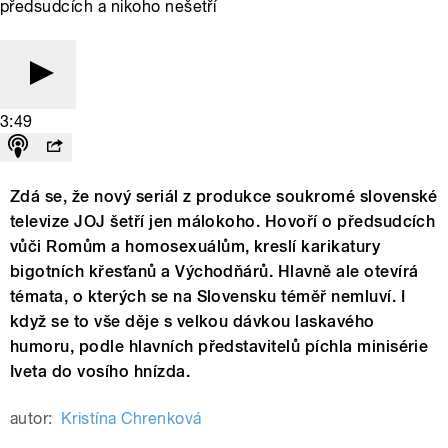
předsudcích a nikoho nešetří
3:49
Zdá se, že nový seriál z produkce soukromé slovenské
televize JOJ šetří jen málokoho. Hovoří o předsudcích
vůči Romům a homosexuálům, kreslí karikatury
bigotních křesťanů a Východňárů. Hlavně ale otevírá
témata, o kterých se na Slovensku téměř nemluví. I
když se to vše děje s velkou dávkou laskavého
humoru, podle hlavních představitelů píchla minisérie
Iveta do vosího hnízda.
autor:
Kristína Chrenková