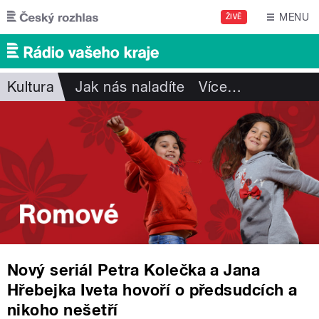
Přejít k hlavnímu obsahu
MENU
ŽIVĚ
Kultura
Jak nás naladíte
Více
…
Nový seriál Petra Kolečka a Jana
Hřebejka Iveta hovoří o předsudcích a
nikoho nešetří