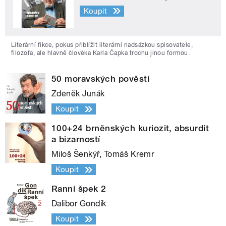
Koupit
Literární fikce, pokus přiblížit literární nadsázkou spisovatele,
filozofa, ale hlavně člověka Karla Čapka trochu jinou formou.
50 moravských pověstí
Zdeněk Junák
Koupit
100+24 brněnských kuriozit, absurdit
a bizarností
Miloš Šenkýř, Tomáš Kremr
Koupit
Ranní špek 2
Dalibor Gondík
Koupit