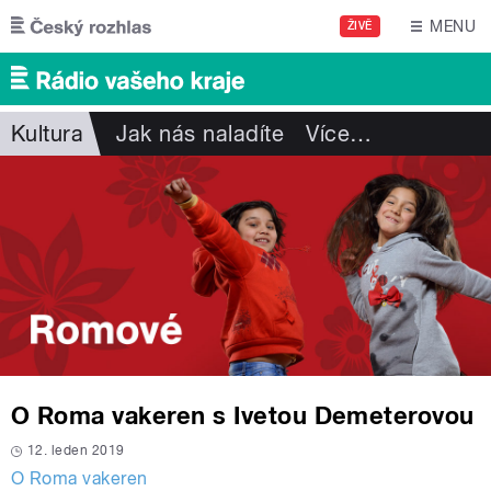
Přejít k hlavnímu obsahu
MENU
ŽIVĚ
Kultura
Jak nás naladíte
Více
…
O Roma vakeren s Ivetou Demeterovou
12. leden 2019
O Roma vakeren