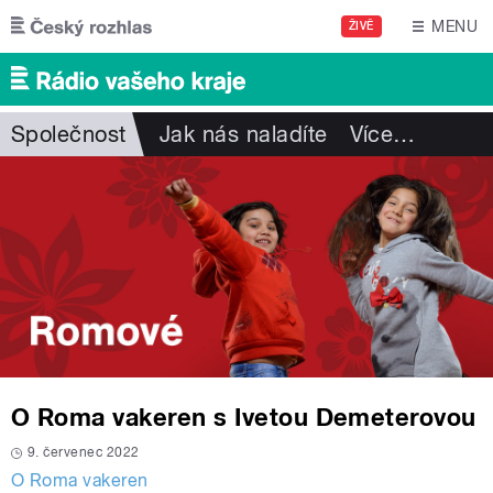
Přejít k hlavnímu obsahu
MENU
ŽIVĚ
Společnost
Jak nás naladíte
Více
…
O Roma vakeren s Ivetou Demeterovou
9. červenec 2022
O Roma vakeren