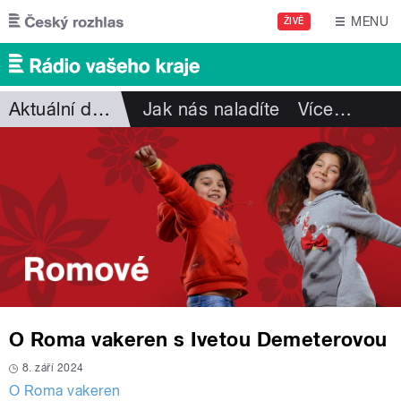
Přejít k hlavnímu obsahu
MENU
ŽIVĚ
Aktuální dění
Jak nás naladíte
Více
…
O Roma vakeren s Ivetou Demeterovou
8. září 2024
O Roma vakeren