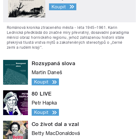
Koupit
Románová kronika ztraceného města - léta 1945–1961. Karin
Lednická předkládá do značné míry převratný, dosavadní paradigma
měnící obraz hornického regionu, jehož zahlazenou historii stále
překrývá tlustá vrstva mýtů a zakořeněných stereotypů o „černé
zemi a rudém kraji“.
Rozsypaná slova
Martin Daneš
Koupit
80 LIVE
Petr Hapka
Koupit
Co život dal a vzal
Betty MacDonaldová