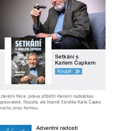
Setkání s
Karlem Čapkem
Koupit
Literární fikce, pokus přiblížit literární nadsázkou
spisovatele, filozofa, ale hlavně člověka Karla Čapka
trochu jinou formou.
Adventní radosti