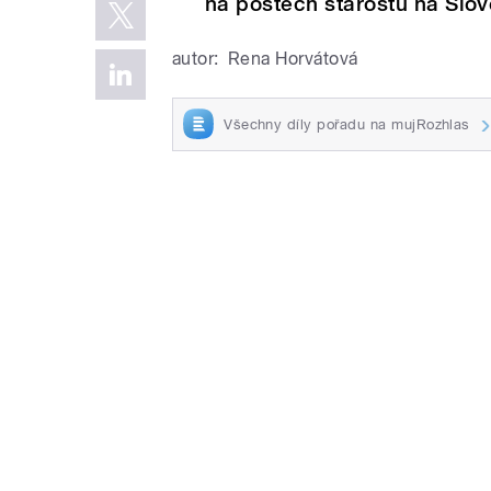
na postech starostů na Slo
autor:
Rena Horvátová
Všechny díly pořadu na mujRozhlas