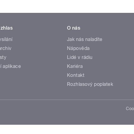
zhlas
O nás
ysílání
Jak nás naladíte
rchiv
Nápověda
sty
Lidé v rádiu
í aplikace
Kariéra
Kontakt
Rozhlasový poplatek
Coo