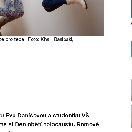
e pro tebe | Foto:
Khalil Baalbaki
,
ku Evu Daníšovou a studentku VŠ
me si Den obětí holocaustu. Romové