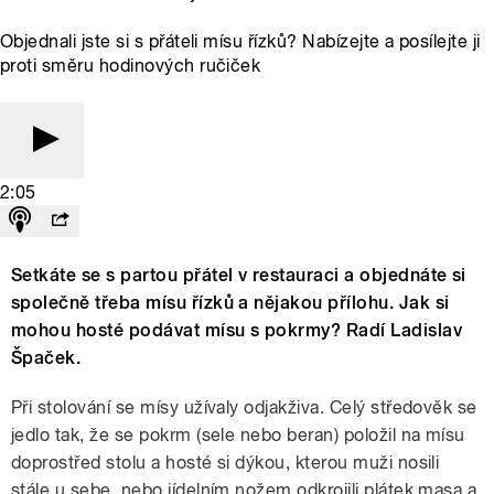
Objednali jste si s přáteli mísu řízků? Nabízejte a posílejte ji
proti směru hodinových ručiček
2:05
Setkáte se s partou přátel v restauraci a objednáte si
společně třeba mísu řízků a nějakou přílohu. Jak si
mohou hosté podávat mísu s pokrmy? Radí Ladislav
Špaček.
Při stolování se mísy užívaly odjakživa. Celý středověk se
jedlo tak, že se pokrm (sele nebo beran) položil na mísu
doprostřed stolu a hosté si dýkou, kterou muži nosili
stále u sebe, nebo jídelním nožem odkrojili plátek masa a