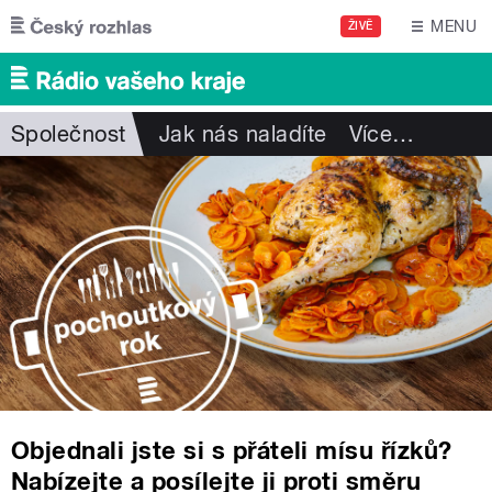
Přejít k hlavnímu obsahu
MENU
ŽIVĚ
Společnost
Jak nás naladíte
Více
…
Objednali jste si s přáteli mísu řízků?
Nabízejte a posílejte ji proti směru