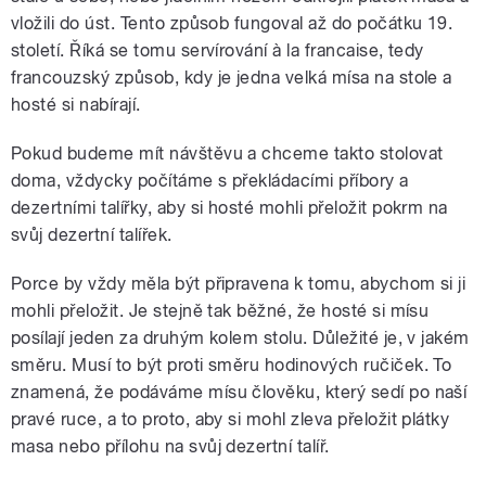
vložili do úst. Tento způsob fungoval až do počátku 19.
století. Říká se tomu servírování à la francaise, tedy
francouzský způsob, kdy je jedna velká mísa na stole a
hosté si nabírají.
Pokud budeme mít návštěvu a chceme takto stolovat
doma, vždycky počítáme s překládacími příbory a
dezertními talířky, aby si hosté mohli přeložit pokrm na
svůj dezertní talířek.
Porce by vždy měla být připravena k tomu, abychom si ji
mohli přeložit. Je stejně tak běžné, že hosté si mísu
posílají jeden za druhým kolem stolu. Důležité je, v jakém
směru. Musí to být proti směru hodinových ručiček. To
znamená, že podáváme mísu člověku, který sedí po naší
pravé ruce, a to proto, aby si mohl zleva přeložit plátky
masa nebo přílohu na svůj dezertní talíř.