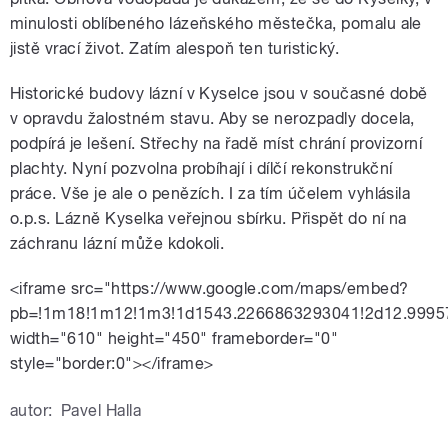
minulosti oblíbeného lázeňského městečka, pomalu ale
jistě vrací život. Zatím alespoň ten turistický.
Historické budovy lázní v Kyselce jsou v současné době
v opravdu žalostném stavu. Aby se nerozpadly docela,
podpírá je lešení. Střechy na řadě míst chrání provizorní
plachty. Nyní pozvolna probíhají i dílčí rekonstrukční
práce. Vše je ale o penězích. I za tím účelem vyhlásila
o.p.s. Lázně Kyselka veřejnou sbírku. Přispět do ní na
záchranu lázní může kdokoli.
<iframe src="https://www.google.com/maps/embed?
pb=!1m18!1m12!1m3!1d1543.2266863293041!2d12.99957
width="610" height="450" frameborder="0"
style="border:0"></iframe>
autor:
Pavel Halla