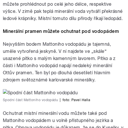
můžete prohlédnout po celé jeho délce, respektive
výšce. V zimě pak teplá minerální voda vytváří překrásné
ledové krápníky. Místní tomuto dílu přírody říkají ledopád.
Minerální pramen můžete ochutnat pod vodopádem
Nejvyšším bodem Mattoniho vodopádu je tajemná,
uměle vytvořená jeskyně. V ní najdete ve „skále“
usazené pítko s malým kamenným lavorem. Pítko a z
části i Mattoniho vodopád napájí nedaleký minerální
Ottův pramen. Ten byl po dlouhá desetiletí hlavním
zdrojem světoznámé karlovarské minerálky.
Spodní část Mattoniho vodopádu
|
foto:
Pavel Halla
Ochutnat místní minerální vodu můžete také pod
Mattoniho vodopádem u volně přístupného jezírka a
pítka. Obnova vodopádu je důkazem, že se do Kyselky, v