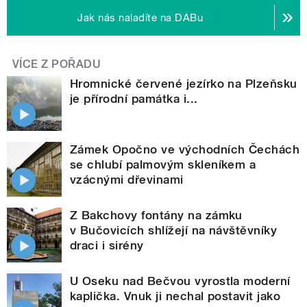
Jak nás naladíte na DABu
VÍCE Z POŘADU
Hromnické červené jezírko na Plzeňsku
je přírodní památka i...
Zámek Opočno ve východních Čechách
se chlubí palmovým skleníkem a
vzácnými dřevinami
Z Bakchovy fontány na zámku
v Bučovicích shlížejí na návštěvníky
draci i sirény
U Oseku nad Bečvou vyrostla moderní
kaplička. Vnuk ji nechal postavit jako