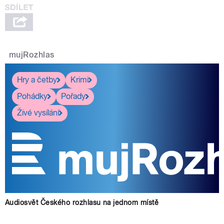
mujRozhlas
Hry a četby
Krimi
Pohádky
Pořady
Živé vysílání
Audiosvět Českého rozhlasu na jednom místě