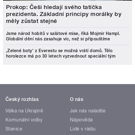
Prokop: Češi hledají svého tatíčka
prezidenta. Základní principy morálky by
měly zůstat stejné
Jsme národ hobitů v salátové míse, říká Mojmír Hampl.
Globální dění nás zasahuje víc, než si připouštíme
‚Zelené boty‘ z Everestu se možná vrátí domů. Tělo
horolezce má po 30 letech vyzvednout speciální tým
Český rozhlas
O nás
Válka na Ukrajině
Jak nás naladíte
Komunální volby
Nápověda
Stanice
Lidé v rádiu