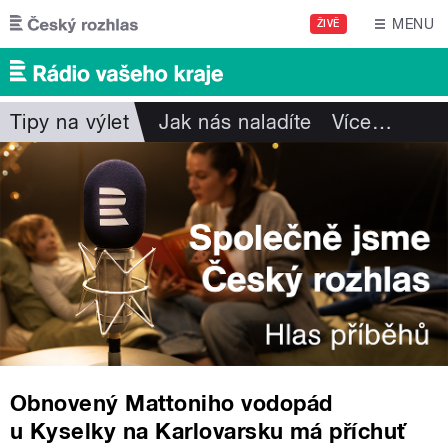
Přejít k hlavnímu obsahu
MENU
ŽIVĚ
Tipy na výlet
Jak nás naladíte
Více
…
Obnovený Mattoniho vodopád
u Kyselky na Karlovarsku má příchuť