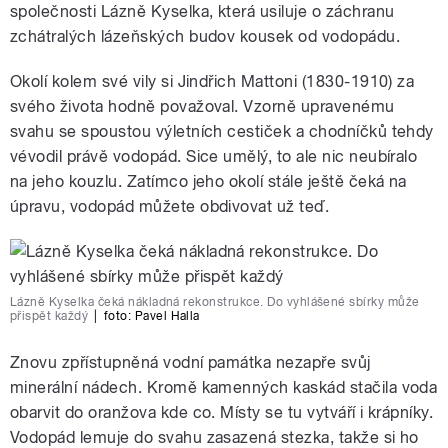
společnosti Lázně Kyselka, která usiluje o záchranu
zchátralých lázeňských budov kousek od vodopádu.
Okolí kolem své vily si Jindřich Mattoni (1830-1910) za
svého života hodně považoval. Vzorně upravenému
svahu se spoustou výletních cestiček a chodníčků tehdy
vévodil právě vodopád. Sice umělý, to ale nic neubíralo
na jeho kouzlu. Zatímco jeho okolí stále ještě čeká na
úpravu, vodopád můžete obdivovat už teď.
Lázně Kyselka čeká nákladná rekonstrukce. Do vyhlášené sbírky může
přispět každý
|
foto:
Pavel Halla
Znovu zpřístupněná vodní památka nezapře svůj
minerální nádech. Kromě kamenných kaskád stačila voda
obarvit do oranžova kde co. Místy se tu vytváří i krápníky.
Vodopád lemuje do svahu zasazená stezka, takže si ho