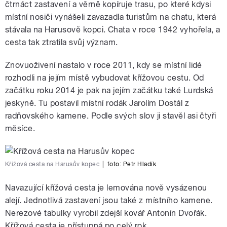
čtrnáct zastavení a věrně kopíruje trasu, po které kdysi
místní nosiči vynášeli zavazadla turistům na chatu, která
stávala na Harusově kopci. Chata v roce 1942 vyhořela, a
cesta tak ztratila svůj význam.
Znovuoživení nastalo v roce 2011, kdy se místní lidé
rozhodli na jejím místě vybudovat křížovou cestu. Od
začátku roku 2014 je pak na jejím začátku také Lurdská
jeskyně. Tu postavil místní rodák Jarolím Dostál z
radňovského kamene. Podle svých slov ji stavěl asi čtyři
měsíce.
Křížová cesta na Harusův kopec
|
foto:
Petr Hladík
Navazující křížová cesta je lemována nově vysázenou
alejí. Jednotlivá zastavení jsou také z místního kamene.
Nerezové tabulky vyrobil zdejší kovář Antonín Dvořák.
Křížová cesta je přístupná po celý rok.