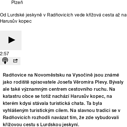
Plzeň
Od Lurdské jeskyně v Radňovicích vede křížová cesta až na
Harusův kopec
2:57
Radňovice na Novoměstsku na Vysočině jsou známé
jako rodiště spisovatele Josefa Věromíra Plevy. Bývaly
ale také významným centrem cestovního ruchu. Na
katastru obce se totiž nachází Harusův kopec, na
kterém kdysi stávala turistická chata. Ta byla
vyhlášeným turistickým cílem. Na slavnou tradici se v
Radňovicích rozhodli navázat tím, že zde vybudovali
křížovou cestu s Lurdskou jeskyní.