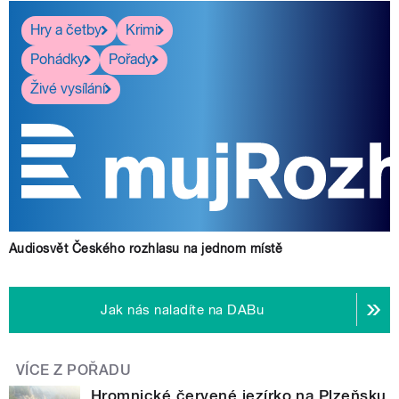
Hry a četby
Krimi
Pohádky
Pořady
Živé vysílání
Audiosvět Českého rozhlasu na jednom místě
Jak nás naladíte na DABu
VÍCE Z POŘADU
Hromnické červené jezírko na Plzeňsku