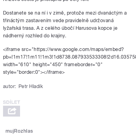
Dostanete se na ní i v zimě, protože mezi dvanáctým a
třináctým zastavením vede pravidelně udržovaná
lyžařská trasa. A z celého úbočí Harusova kopce je
nádherný rozhled do krajiny.
<iframe src="https://www.google.com/maps/embed?
pb=!1m17!1m11!1m3!1d8738.087933533308!2d16.03575
width="610" height="450" frameborder="0"
style="border:0"></iframe>
autor:
Petr Hladík
mujRozhlas