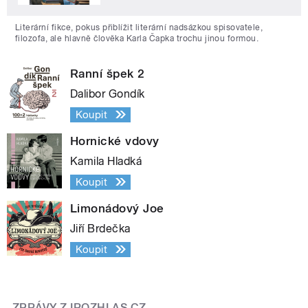
Literární fikce, pokus přiblížit literární nadsázkou spisovatele,
filozofa, ale hlavně člověka Karla Čapka trochu jinou formou.
Ranní špek 2
Dalibor Gondík
Koupit
Hornické vdovy
Kamila Hladká
Koupit
Limonádový Joe
Jiří Brdečka
Koupit
ZPRÁVY Z IROZHLAS.CZ