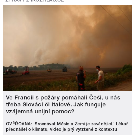
Ve Francii s požáry pomáhali Češi, u nás
třeba Slováci či Italové. Jak funguje
vzájemná unijní pomoc?
OVĚŘOVNA: ‚Srovnávat Měsíc a Zemi je zavádějící.‘ Lékař
přednášel o klimatu, video je prý vytržené z kontextu