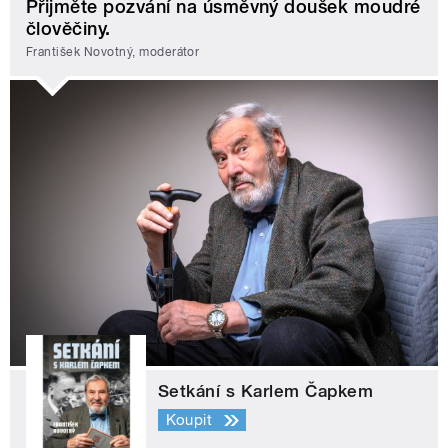
Přijměte pozvání na úsměvný doušek moudré
člověčiny.
František Novotný, moderátor
Setkání s Karlem Čapkem
Koupit