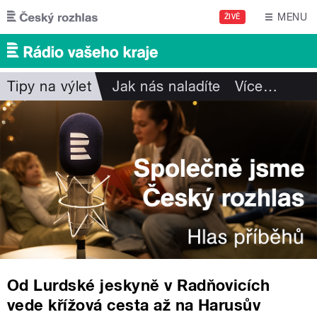
Přejít k hlavnímu obsahu
MENU
ŽIVĚ
Tipy na výlet
Jak nás naladíte
Více
…
Od Lurdské jeskyně v Radňovicích
vede křížová cesta až na Harusův