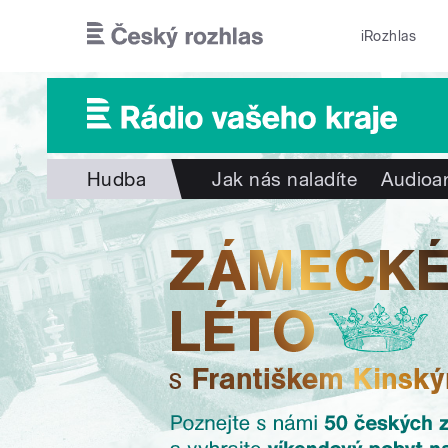
Přejít k hlavnímu obsahu
iRozhlas
Hudba
Jak nás naladíte
Audioar