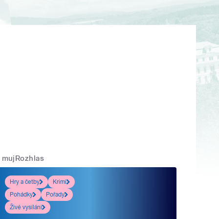
mujRozhlas
Hry a četby
Krimi
Pohádky
Pořady
Živé vysílání