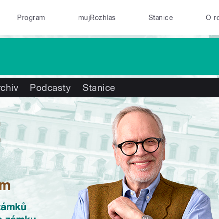
Program
mujRozhlas
Stanice
O r
chiv
Podcasty
Stanice