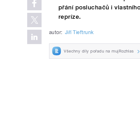
přání posluchačů i vlastníh
repríze.
autor:
Jiří Tieftrunk
Všechny díly pořadu na mujRozhlas