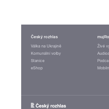
Český rozhlas
mujRo
Válka na Ukrajině
Živé v
Komunální volby
Audioa
Stanice
Podca
eShop
Mobiln