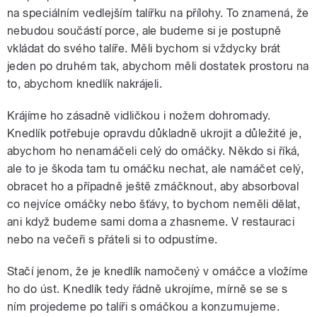
na speciálním vedlejším talířku na přílohy. To znamená, že
nebudou součástí porce, ale budeme si je postupně
vkládat do svého talíře. Měli bychom si vždycky brát
jeden po druhém tak, abychom měli dostatek prostoru na
to, abychom knedlík nakrájeli.
Krájíme ho zásadně vidličkou i nožem dohromady.
Knedlík potřebuje opravdu důkladně ukrojit a důležité je,
abychom ho nenamáčeli celý do omáčky. Někdo si říká,
ale to je škoda tam tu omáčku nechat, ale namáčet celý,
obracet ho a případně ještě zmáčknout, aby absorboval
co nejvíce omáčky nebo šťávy, to bychom neměli dělat,
ani když budeme sami doma a zhasneme. V restauraci
nebo na večeři s přáteli si to odpustíme.
Stačí jenom, že je knedlík namočený v omáčce a vložíme
ho do úst. Knedlík tedy řádně ukrojíme, mírně se se s
ním projedeme po talíři s omáčkou a konzumujeme.