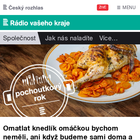
Přejít k hlavnímu obsahu
MENU
ŽIVĚ
Společnost
Jak nás naladíte
Více
…
Omatlat knedlík omáčkou bychom
neměli, ani když budeme sami doma a