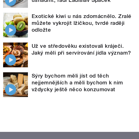
Exotické kiwi u nás zdomácnělo. Zralé
můžete vykrojit lžičkou, tvrdé raději
odložte
Už ve středověku existovali kráječi.
Jaký měli při servírování jídla význam?
Sýry bychom měli jíst od těch
nejjemnějších a měli bychom k nim
vždycky ještě něco konzumovat