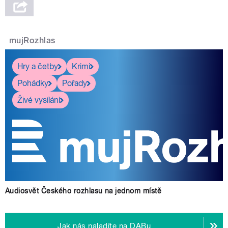
mujRozhlas
Hry a četby
Krimi
Pohádky
Pořady
Živé vysílání
Audiosvět Českého rozhlasu na jednom místě
Jak nás naladíte na DABu