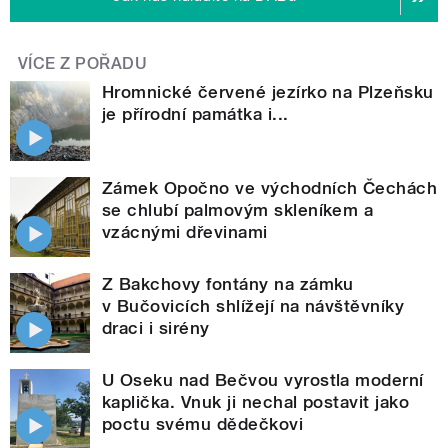
VÍCE Z POŘADU
Hromnické červené jezírko na Plzeňsku
je přírodní památka i...
Zámek Opočno ve východních Čechách
se chlubí palmovým skleníkem a
vzácnými dřevinami
Z Bakchovy fontány na zámku
v Bučovicích shlížejí na návštěvníky
draci i sirény
U Oseku nad Bečvou vyrostla moderní
kaplička. Vnuk ji nechal postavit jako
poctu svému dědečkovi