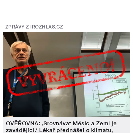
ZPRÁVY Z IROZHLAS.CZ
OVĚŘOVNA: ‚Srovnávat Měsíc a Zemi je
zavádějící.‘ Lékař přednášel o klimatu,