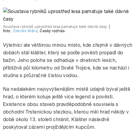
Soustava rybníků uprostřed lesa pamatuje také dávné časy
|
foto:
Zdeněk Bláha
,
Český rozhlas
Výletníci ale většinou minou místo, kde zřejmě v dávných
dobách stál klášter, který se podle pověsti propadl do
bažin. Jeho poloha se odhaduje v dnešních lesích,
přibližně půl kilometru od Svaté Trojice, kde se nachází i
studna s průzračně čistou vodou.
Na nedalekém nejvyvýšenějším místě údajně býval ještě
hrad, o kterém koluje ještě více legend a pověstí.
Existence obou staveb pravděpodobně souvisela s
obchodní Trstenickou stezkou, kterou měl hrad někdy v
době okolo 13. století chránit. Klášter následně
poskytoval zázemí projíždějícím kupcům.