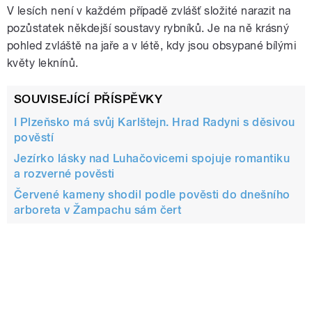
V lesích není v každém případě zvlášť složité narazit na
pozůstatek někdejší soustavy rybníků. Je na ně krásný
pohled zvláště na jaře a v létě, kdy jsou obsypané bílými
květy leknínů.
SOUVISEJÍCÍ PŘÍSPĚVKY
I Plzeňsko má svůj Karlštejn. Hrad Radyni s děsivou
pověstí
Jezírko lásky nad Luhačovicemi spojuje romantiku
a rozverné pověsti
Červené kameny shodil podle pověsti do dnešního
arboreta v Žampachu sám čert