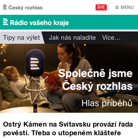
Přejít k hlavnímu obsahu
MENU
ŽIVĚ
Tipy na výlet
Jak nás naladíte
Více
…
Ostrý Kámen na Svitavsku provází řada
pověstí. Třeba o utopeném klášteře