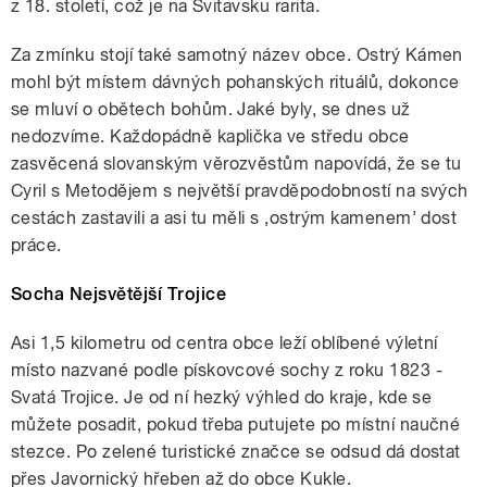
z 18. století, což je na Svitavsku rarita.
Za zmínku stojí také samotný název obce. Ostrý Kámen
mohl být místem dávných pohanských rituálů, dokonce
se mluví o obětech bohům. Jaké byly, se dnes už
nedozvíme. Každopádně kaplička ve středu obce
zasvěcená slovanským věrozvěstům napovídá, že se tu
Cyril s Metodějem s největší pravděpodobností na svých
cestách zastavili a asi tu měli s ‚ostrým kamenem’ dost
práce.
Socha Nejsvětější Trojice
Asi 1,5 kilometru od centra obce leží oblíbené výletní
místo nazvané podle pískovcové sochy z roku 1823 -
Svatá Trojice. Je od ní hezký výhled do kraje, kde se
můžete posadit, pokud třeba putujete po místní naučné
stezce. Po zelené turistické značce se odsud dá dostat
přes Javornický hřeben až do obce Kukle.