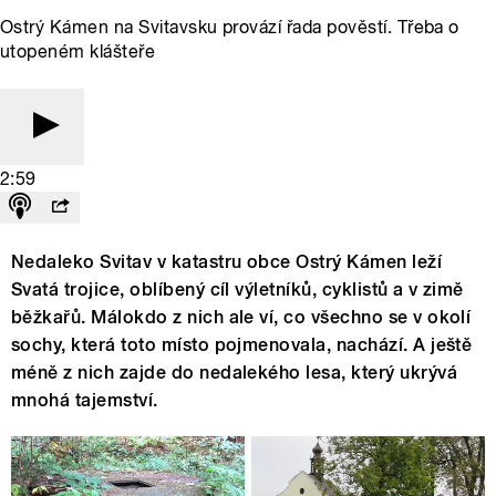
Ostrý Kámen na Svitavsku provází řada pověstí. Třeba o
utopeném klášteře
2:59
Nedaleko Svitav v katastru obce Ostrý Kámen leží
Svatá trojice, oblíbený cíl výletníků, cyklistů a v zimě
běžkařů. Málokdo z nich ale ví, co všechno se v okolí
sochy, která toto místo pojmenovala, nachází. A ještě
méně z nich zajde do nedalekého lesa, který ukrývá
mnohá tajemství.