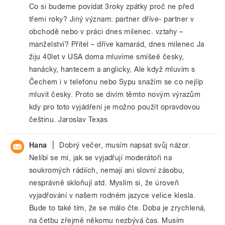
Co si budeme povídat 3roky zpátky proč ne před
třemi roky? Jiný význam: partner dříve- partner v
obchodě nebo v práci dnes milenec. vztahy –
manželství? Přítel – dříve kamarád, dnes milenec Ja
žiju 40let v USA doma mluvíme smíšeě česky,
hanácky, hantecem a anglicky, Ale když mluvím s
Čechem i v telefonu nebo Sypu snažím se co nejlíp
mluvit česky. Proto se divím těmto novým výrazům
kdy pro toto vyjádření je možno použít opravdovou
češtinu. Jaroslav Texas
|
Hana
Dobrý večer, musím napsat svůj názor.
Nelíbí se mi, jak se vyjadřují moderátoři na
soukromých rádiích, nemají ani slovní zásobu,
nesprávně skloňují atd. Myslím si, že úroveň
vyjadřování v našem rodném jazyce velice klesla.
Bude to také tím, že se málo čte. Doba je zrychlená,
na četbu zřejmě někomu nezbývá čas. Musím