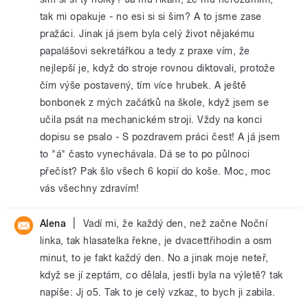
tak mi opakuje - no esi si si šim? A to jsme zase
pražáci. Jinak já jsem byla celý život nějakému
papalášovi sekretářkou a tedy z praxe vím, že
nejlepší je, když do stroje rovnou diktovali, protože
čím výše postavený, tím více hrubek. A ještě
bonbonek z mých začátků na škole, když jsem se
učila psát na mechanickém stroji. Vždy na konci
dopisu se psalo - S pozdravem práci čest! A já jsem
to "á" často vynechávala. Dá se to po půlnoci
přečíst? Pak šlo všech 6 kopií do koše. Moc, moc
vás všechny zdravím!
|
Alena
Vadí mi, že každý den, než začne Noční
linka, tak hlasatelka řekne, je dvacettřihodin a osm
minut, to je fakt každý den. No a jinak moje neteř,
když se jí zeptám, co dělala, jestli byla na výletě? tak
napíše: Jj o5. Tak to je celý vzkaz, to bych ji zabila.