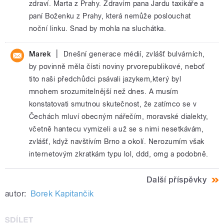
zdraví. Marta z Prahy. Zdravím pana Jardu taxikáře a
paní Boženku z Prahy, která nemůže poslouchat
noční linku. Snad by mohla na sluchátka.
|
Marek
Dnešní generace médií, zvlášť bulvárních,
by povinně měla čísti noviny prvorepublikové, neboť
tito naši předchůdci psávali jazykem,který byl
mnohem srozumitelnější než dnes. A musím
konstatovati smutnou skutečnost, že zatímco se v
Čechách mluví obecným nářečím, moravské dialekty,
včetně hantecu vymizeli a už se s nimi nesetkávám,
zvlášť, když navštívím Brno a okolí. Nerozumím však
internetovým zkratkám typu lol, ddd, omg a podobně.
Další příspěvky
autor:
Borek Kapitančik