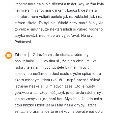
vzpomenout na svoje dětství a mládí, kdy knížka byla
nejmilejším vánočním dárkem. Lásku k češtině a
literatuře nám vštípili učitelé jak na základní, tak i na
střední škole. To byli ale učitelé z tzv. staré školy. Je
to velice smutné, že někteří mladí si vůbec rodného
jazyka neváží, neumí se ani vyjadřovat. Hana z
Pošumaví
|
Zdena
Zdravím vás do studia a všechny
posluchače ...... Myslím si , že ti co chtějí mluvit v
radiu , televizi ,mluvčí,učitelé by měli mluvit
spisovnou češtinou a dost často slyším spíše to,co
skoro mnohým lidem rve uši....např, hrozně pěkné
,strašně hezké aj. U mladých zase ...to je hustý,
gou,wau aj......vždyt náš jazyk je opravdu nádherný ,
jen se zamyslet ,co chci říct .Myslím si,že lidé málo
čtou knížky i když jsem i tam našla chyby...stane
se.......a o gramatice,to je někdy na pováženou,co ti