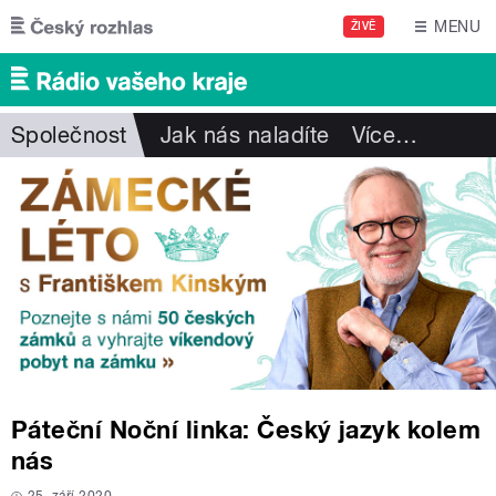
Přejít k hlavnímu obsahu
MENU
ŽIVĚ
Společnost
Jak nás naladíte
Více
…
Páteční Noční linka: Český jazyk kolem
nás