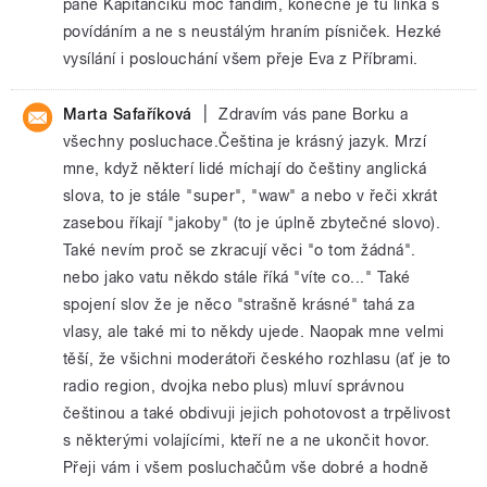
pane Kapitančiku moc fandím, konečně je tu linka s
povídáním a ne s neustálým hraním písniček. Hezké
vysílání i poslouchání všem přeje Eva z Příbrami.
|
Marta Safaříková
Zdravím vás pane Borku a
všechny posluchace.Čeština je krásný jazyk. Mrzí
mne, když některí lidé míchají do češtiny anglická
slova, to je stále "super", "waw" a nebo v řeči xkrát
zasebou říkají "jakoby" (to je úplně zbytečné slovo).
Také nevím proč se zkracují věci "o tom žádná".
nebo jako vatu někdo stále říká "víte co..." Také
spojení slov že je něco "strašně krásné" tahá za
vlasy, ale také mi to někdy ujede. Naopak mne velmi
těší, že všichni moderátoři českého rozhlasu (ať je to
radio region, dvojka nebo plus) mluví správnou
češtinou a také obdivuji jejich pohotovost a trpělivost
s některými volajícími, kteří ne a ne ukončit hovor.
Přeji vám i všem posluchačům vše dobré a hodně