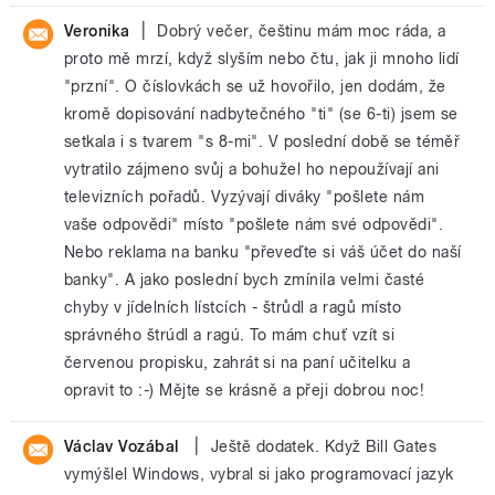
|
Veronika
Dobrý večer, češtinu mám moc ráda, a
proto mě mrzí, když slyším nebo čtu, jak ji mnoho lidí
"przní". O číslovkách se už hovořilo, jen dodám, že
kromě dopisování nadbytečného "ti" (se 6-ti) jsem se
setkala i s tvarem "s 8-mi". V poslední době se téměř
vytratilo zájmeno svůj a bohužel ho nepoužívají ani
televizních pořadů. Vyzývají diváky "pošlete nám
vaše odpovědi" místo "pošlete nám své odpovědi".
Nebo reklama na banku "převeďte si váš účet do naší
banky". A jako poslední bych zmínila velmi časté
chyby v jídelních lístcích - štrůdl a ragů místo
správného štrúdl a ragú. To mám chuť vzít si
červenou propisku, zahrát si na paní učitelku a
opravit to :-) Mějte se krásně a přeji dobrou noc!
|
Václav Vozábal
Ještě dodatek. Když Bill Gates
vymýšlel Windows, vybral si jako programovací jazyk