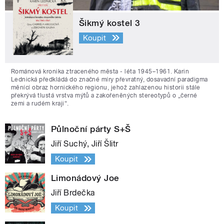
Šikmý kostel 3
Koupit
Románová kronika ztraceného města - léta 1945–1961. Karin
Lednická předkládá do značné míry převratný, dosavadní paradigma
měnící obraz hornického regionu, jehož zahlazenou historii stále
překrývá tlustá vrstva mýtů a zakořeněných stereotypů o „černé
zemi a rudém kraji“.
Půlnoční párty S+Š
Jiří Suchý, Jiří Šlitr
Koupit
Limonádový Joe
Jiří Brdečka
Koupit