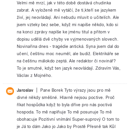
Velmi mě mrzí, jak v této době dostává chudinka
zabrat. A vyloženě mě vytáčí, že ti,kteří se jazykem
živí, jej neovládají. Ani nebudu mluvit o učitelích. Ale
jsem vzteky bez sebe, když mi napíše někdo, kdo si
na konci zprávy napíše ke jménu titul a přitom v
dopisu udělá dvě chyby ve vyjmenovaných slovech.
Novinařina dnes - tragédie antická. Syna jsem dal do
učení, češtinu moc neuměl, ale budiž. Elektrikáře se
na češtinu málokdo zeptá. Ale redaktor či novinář?
To je smutné, když ten jazyk neovládají. Zdravím Vás,
Václav z Mojného.
|
Jaroslav
Pane Borek Tyto výrazy jsou pro mě
divné někdy směšné. Hlavně nejsou poctive. Proč
říkat hospůdka když to byla dříve pro nás poctivá
hospoda. To mě naplňuje To mě posunuje To mě
obohacuje Pozitivní vnímání Super-suprový O tom to
je Já to dám Jako jo Jako by Prostě Přesně tak Kůl