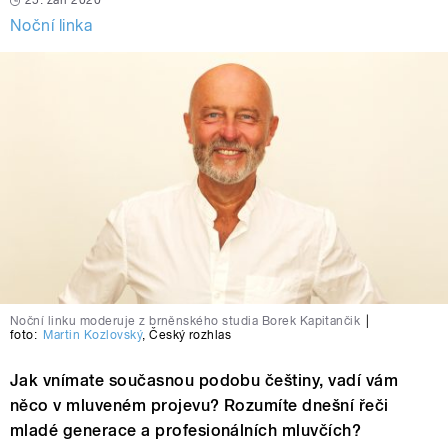
25. září 2020
Noční linka
Noční linku moderuje z brněnského studia Borek Kapitančik
|
foto:
Martin Kozlovský
,
Český rozhlas
Jak vnímate současnou podobu češtiny, vadí vám
něco v mluveném projevu? Rozumíte dnešní řeči
mladé generace a profesionálních mluvčích?