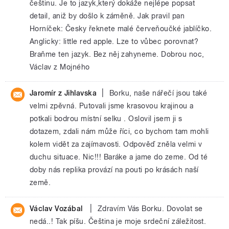
češtinu. Je to jazyk,který dokáže nejlépe popsat
detail, aniž by došlo k záměně. Jak pravil pan
Horníček: Česky řeknete malé červeňoučké jablíčko.
Anglicky: little red apple. Lze to vůbec porovnat?
Braňme ten jazyk. Bez něj zahyneme. Dobrou noc,
Václav z Mojného
|
Jaromír z Jihlavska
Borku, naše nářečí jsou také
velmi zpěvná. Putovali jsme krasovou krajinou a
potkali bodrou místní selku . Oslovil jsem ji s
dotazem, zdali nám může říci, co bychom tam mohli
kolem vidět za zajímavosti. Odpověď zněla velmi v
duchu situace. Nic!!! Baráke a jame do zeme. Od té
doby nás replika provází na pouti po krásách naší
země.
|
Václav Vozábal
Zdravím Vás Borku. Dovolat se
nedá..! Tak píšu. Čeština je moje srdeční záležitost.