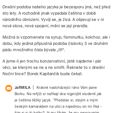
Dnešní podoba našeho jazyka je bezesporu jiná, než před
sto lety. A rozhodně jinak vypadala čeština v době
národního obrození. Vyvíjí se, je živá. A objevují se v ní
nová slova, nová spojení, mění se její pravidla.
Možná si vzpomenete na syrup, fisminutku, kolchoz, ale i
dobu, kdy jediná přípustná podoba číslovky 3 ve druhém
pádu množného čísla bývala „tří“.
A jsme-li jen trochu konzervativní, jistě najdeme i pár
věcí, se kterými se ne a ne smířit. Řeknete to v dnešní
Noční lince? Borek Kapitančik bude čekat.
|
JaRMILA
Krásné nadcházející ráno Vám pane
Borku. Na refýži si naříkají dva nigerijští studenti jak
je čeština těžký jazyk. "Představ si, stojím s mým
českým kamarádem na ulici a najednou on mi říká -
šim si si tý holky? Já mu říkám, že mu nerozumím,