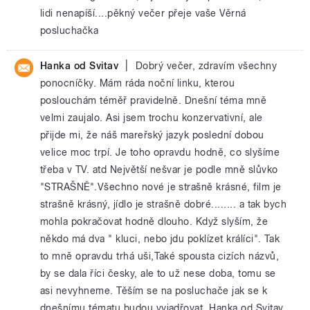
lidi nenapíší....pěkný večer přeje vaše Věrná
posluchačka
|
Hanka od Svitav
Dobrý večer, zdravím všechny
ponocníčky. Mám ráda noční linku, kterou
poslouchám téměř pravidelně. Dnešní téma mně
velmi zaujalo. Asi jsem trochu konzervativní, ale
přijde mi, že náš mareřský jazyk poslední dobou
velice moc trpí. Je toho opravdu hodně, co slyšíme
třeba v TV. atd Největší nešvar je podle mně slůvko
"STRAŠNĚ".Všechno nové je strašně krásné, film je
strašně krásný, jídlo je strašně dobré........ a tak bych
mohla pokračovat hodně dlouho. Když slyším, že
někdo má dva " kluci, nebo jdu poklízet králíci". Tak
to mně opravdu trhá uši,Také spousta cizích názvů,
by se dala říci česky, ale to už nese doba, tomu se
asi nevyhneme. Těším se na posluchače jak se k
dnešnímu tématu budou vyjadřovat. Hanka od Svitav