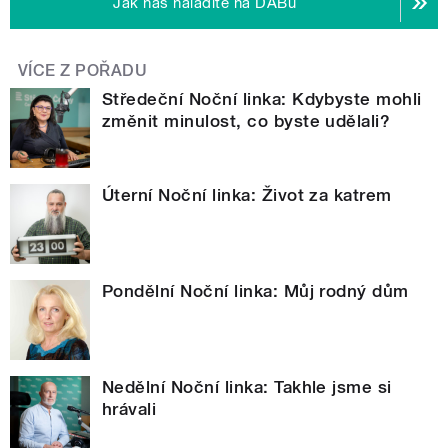
Jak nás naladíte na DABu
VÍCE Z POŘADU
Středeční Noční linka: Kdybyste mohli
změnit minulost, co byste udělali?
Úterní Noční linka: Život za katrem
Pondělní Noční linka: Můj rodný dům
Nedělní Noční linka: Takhle jsme si
hrávali