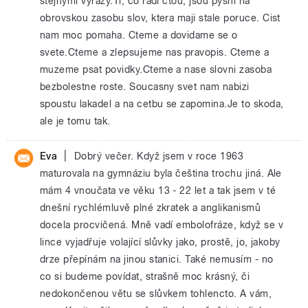
stejnymi vyrazy.Ti, co radi ctou, jsou pysni na
obrovskou zasobu slov, ktera maji stale poruce. Cist
nam moc pomaha. Cteme a dovidame se o
svete.Cteme a zlepsujeme nas pravopis. Cteme a
muzeme psat povidky.Cteme a nase slovni zasoba
bezbolestne roste. Soucasny svet nam nabizi
spoustu lakadel a na cetbu se zapomina.Je to skoda,
ale je tomu tak.
|
Eva
Dobrý večer. Když jsem v roce 1963
maturovala na gymnáziu byla čeština trochu jiná. Ale
mám 4 vnoučata ve věku 13 - 22 let a tak jsem v té
dnešní rychlémluvě plné zkratek a anglikanismů
docela procvičená. Mně vadí embolofráze, když se v
lince vyjadřuje volající slůvky jako, prostě, jo, jakoby
drze přepínám na jinou stanici. Také nemusím - no
co si budeme povídat, strašně moc krásný, či
nedokončenou větu se slůvkem tohlencto. A vám,