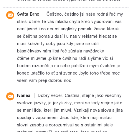
|
Sváťa Brno
Češtino, češtino jsi naše rodná řeč my
starší ctíme Tě vás mladší chytá křeč vyjadřování vás
není jasné kdo neumí anglicky pomalu žasne kterak
se čeština pomalu dusí i u nás v reklamě hledat se
musí kdeže ty doby jsou kdy jsme se učili
básničkyaby nám libá řeč zůstala navždycky
čtěme,mluvme ,pišme čwštinu rádi slyšme víc si
budem rozuměti,a na sebe pohlížeti mým úvahám je
konec ,stačilo to ať zní zvonec ,bylo toho třeba moc
všem vám přeji dobrou noc
|
Ivanea
Dobry vecer. Cestina, stejne jako vsechny
svetove jazyky, je jazyk zivy, meni se tedy stejne jako
se meni lide, kteri jim mluvi. Vznikaji nova slova a jina
upadaji v zapomneni. Jsou lide, kteri maji malou
slovni zasobu a dorozumivaji se s ostatnimi stale