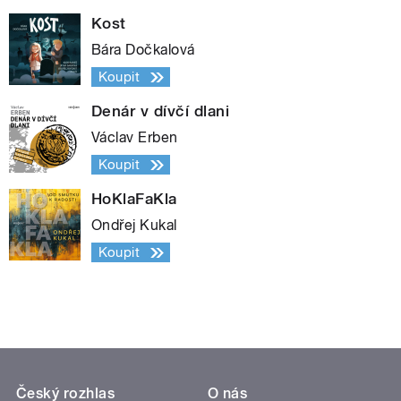
Kost
Bára Dočkalová
Koupit
Denár v dívčí dlani
Václav Erben
Koupit
HoKlaFaKla
Ondřej Kukal
Koupit
Český rozhlas
O nás