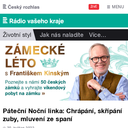
Přejít k hlavnímu obsahu
MENU
ŽIVĚ
Životní styl
Jak nás naladíte
Více
…
Páteční Noční linka: Chrápání, skřípání
zuby, mluvení ze spaní