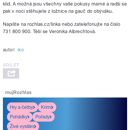
klid. A možná jsou všechny vaše pokusy marné a radši se
pak v noci stěhujete z ložnice na gauč do obýváku.
Napište na rozhlas.cz/linka nebo zatelefonujte na číslo
731 800 900. Těší se Veronika Albrechtová.
autor:
iko
mujRozhlas
Hry a četby
Krimi
Pohádky
Pořady
Živé vysílání