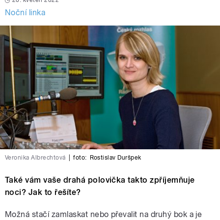
20. květen 2022
Noční linka
Veronika Albrechtová
|
foto:
Rostislav Duršpek
Také vám vaše drahá polovička takto zpříjemňuje
noci? Jak to řešíte?
Možná stačí zamlaskat nebo převalit na druhý bok a je