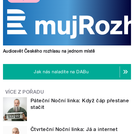
Audiosvět Českého rozhlasu na jednom místě
Jak nás naladíte na DABu
VÍCE Z POŘADU
Páteční Noční linka: Když čáp přestane
stačit
Čtvrteční Noční linka: Já a internet