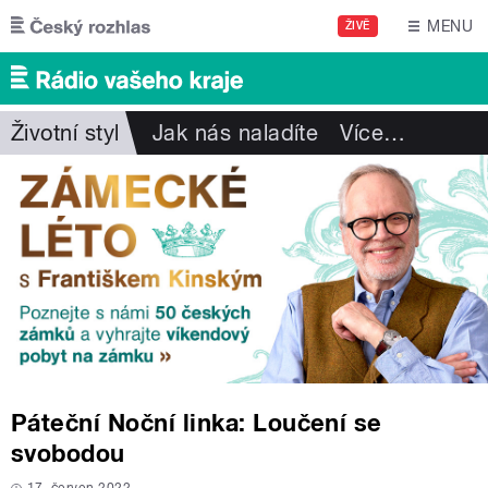
Přejít k hlavnímu obsahu
MENU
ŽIVĚ
Životní styl
Jak nás naladíte
Více
…
Páteční Noční linka: Loučení se
svobodou