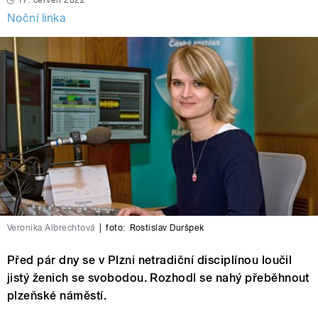
17. červen 2022
Noční linka
Veronika Albrechtová
|
foto:
Rostislav Duršpek
Před pár dny se v Plzni netradiční disciplínou loučil
jistý ženich se svobodou. Rozhodl se nahý přeběhnout
plzeňské náměstí.