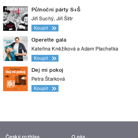
Půlnoční párty S+Š
Jiří Suchý, Jiří Šlitr
Koupit
Operette gala
Kateřina Kněžíková a Adam Plachetka
Koupit
Dej mi pokoj
Petra Štarková
Koupit
Český rozhlas
O nás