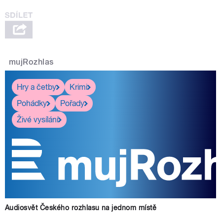
mujRozhlas
Hry a četby
Krimi
Pohádky
Pořady
Živé vysílání
Audiosvět Českého rozhlasu na jednom místě