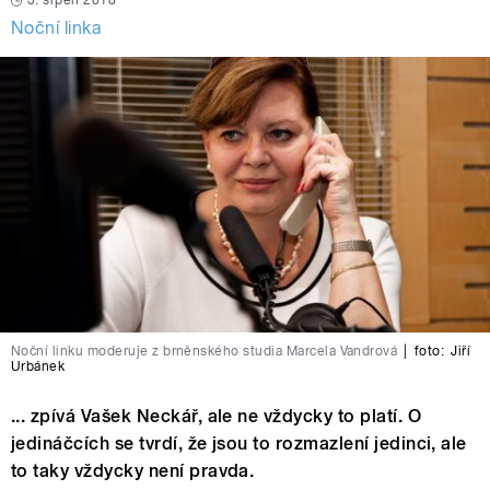
3. srpen 2018
Noční linka
Noční linku moderuje z brněnského studia Marcela Vandrová
|
foto:
Jiří
Urbánek
... zpívá Vašek Neckář, ale ne vždycky to platí. O
jedináčcích se tvrdí, že jsou to rozmazlení jedinci, ale
to taky vždycky není pravda.