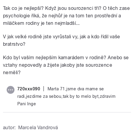
Tak co je nejlepší? Když jsou sourozenci tři? O těch zase
psychologie říká, že nejhůř je na tom ten prostřední a
miláčkem rodiny je ten nejmladší...
V jak velké rodině jste vyrůstali vy, jak a kdo řídil vaše
bratrstvo?
Kdo byl vaším nejlepším kamarádem v rodině? Anebo se
vztahy nepovedly a žijete jakoby jste sourozence
neměli?
|
720xxx090
Marta 71,jsme dva mame se
radi,jezdime za sebou,tak by to melo byt,zdravim
Pani Inge
autor:
Marcela Vandrová