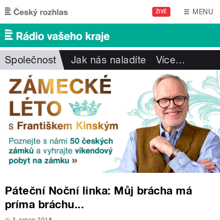
Přejít k hlavnímu obsahu
MENU
ŽIVĚ
Společnost
Jak nás naladíte
Více
…
Páteční Noční linka: Můj brácha má
príma bráchu...