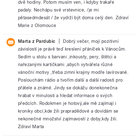
dvě hodiny. Potom musím ven, i kdyby trakaře
padaly. Nechápu své vrstevnice, /je mi
pětasedmdesát / že vydrží být doma celý den. Zdraví
Marie z Olomouce
|
Marta z Pardubic
Dobrý večer, mojí pozitivní
závislostí je právě teď kreslení přáníček k Vánocům.
Sedím u stolu s barvani ,inkousty, pery, štětci a
nařezanými kartičkami ,abych vytvářela různé
vánoční motivy ,třeba zimní krajiny modře lavírované.
Poslouchám rádio a tvořím další a další radosti pro
přátele a známé. Jindy se dokážu donekonečna
hrabat v minulosti a hledat informace o svých
předcích. Rodokmen je hotový,ale mě zajímají i
kroniky obcí,kde žili prapradědové a dovídám se
nekonečné množství zajímavostí z doby,kdy žili.
Zdraví Marta