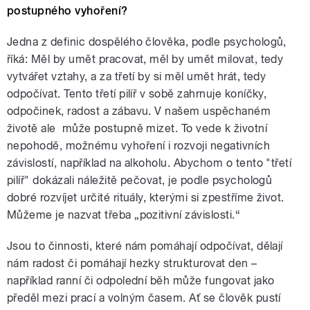
postupného vyhoření?
Jedna z definic dospělého člověka, podle psychologů,
říká: Měl by umět pracovat, měl by umět milovat, tedy
vytvářet vztahy, a za třetí by si měl umět hrát, tedy
odpočívat. Tento třetí pilíř v sobě zahrnuje koníčky,
odpočinek, radost a zábavu. V našem uspěchaném
životě ale může postupně mizet. To vede k životní
nepohodě, možnému vyhoření i rozvoji negativních
závislostí, například na alkoholu. Abychom o tento "třetí
pilíř" dokázali náležitě pečovat, je podle psychologů
dobré rozvíjet určité rituály, kterými si zpestříme život.
Můžeme je nazvat třeba „pozitivní závislosti.“
Jsou to činnosti, které nám pomáhají odpočívat, dělají
nám radost či pomáhají hezky strukturovat den –
například ranní či odpolední běh může fungovat jako
předěl mezi prací a volným časem. Ať se člověk pustí