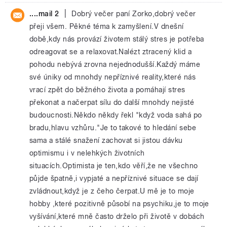
|
....mail 2
Dobrý večer paní Zorko,dobrý večer
přeji všem. Pěkné téma k zamyšlení.V dnešní
době,kdy nás provází životem stálý stres je potřeba
odreagovat se a relaxovat.Nalézt ztracený klid a
pohodu nebývá zrovna nejednodušší.Každý máme
své úniky od mnohdy nepříznivé reality,které nás
vrací zpět do běžného života a pomáhají stres
překonat a načerpat sílu do další mnohdy nejisté
budoucnosti.Někdo někdy řekl "když voda sahá po
bradu,hlavu vzhůru."Je to takové to hledání sebe
sama a stálé snažení zachovat si jistou dávku
optimismu i v nelehkých životních
situacích.Optimista je ten,kdo věří,že ne všechno
půjde špatně,i vypjaté a nepříznivé situace se dají
zvládnout,když je z čeho čerpat.U mě je to moje
hobby ,které pozitivně působí na psychiku,je to moje
vyšívání,které mně často drželo při životě v dobách