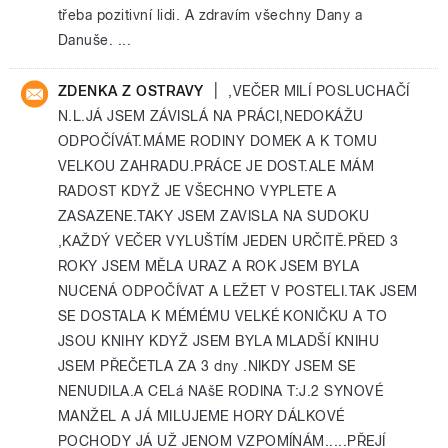
třeba pozitivní lidi. A zdravím všechny Dany a
Danuše. ...
|
ZDENKA Z OSTRAVY
,VEČER MILÍ POSLUCHAČÍ
N.L.JÁ JSEM ZÁVISLÁ NA PRÁCI,NEDOKÁŽU
ODPOČÍVÁT.MÁME RODINY DOMEK A K TOMU
VELKOU ZAHRADU.PRÁCE JE DOST.ALE MÁM
RADOST KDYŽ JE VŠECHNO VYPLETE A
ZASAZENE.TAKY JSEM ZAVISLA NA SUDOKU
,KAŽDÝ VEČER VYLUŠTÍM JEDEN URČITĚ.PŘED 3
ROKY JSEM MĚLA URAZ A ROK JSEM BYLA
NUCENÁ ODPOČÍVAT A LEŽET V POSTELI.TAK JSEM
SE DOSTALA K MÉMÉMU VELKÉ KONIČKU A TO
JSOU KNIHY KDYŽ JSEM BYLA MLADŠÍ KNIHU
JSEM PŘEČETLA ZA 3 dny .NIKDY JSEM SE
NENUDILA.A CELá NAšE RODINA T:J.2 SYNOVÉ
MANŽEL A JÁ MILUJEME HORY DÁLKOVÉ
POCHODY JÁ UŽ JENOM VZPOMÍNÁM.....PŘEJÍ