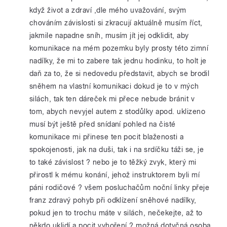
když život a zdraví ,dle mého uvažování, svým
chováním závislosti si zkracují aktuálně musím říct,
jakmile napadne sníh, musím jít jej odklidit, aby
komunikace na mém pozemku byly prosty této zimní
nadílky, že mi to zabere tak jednu hodinku, to holt je
daň za to, že si nedovedu představit, abych se brodil
sněhem na vlastní komunikaci dokud je to v mých
silách, tak ten dáreček mi přece nebude bránit v
tom, abych nevyjel autem z stodůlky apod. uklizeno
musí být ještě před snídaní pohled na čisté
komunikace mi přinese ten pocit blaženosti a
spokojenosti, jak na duši, tak i na srdíčku táži se, je
to také závislost ? nebo je to těžký zvyk, který mi
přirostl k mému konání, jehož instruktorem byli mí
páni rodičové ? všem posluchačům noční linky přeje
franz zdravý pohyb při odklízení sněhové nadílky,
pokud jen to trochu máte v silách, nečekejte, až to
někdo uklidí a pocit vyhoření ? možná dotyčná osoba