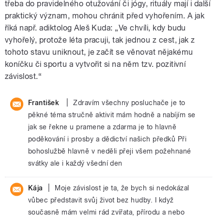
třeba do pravidelného otužování či jógy, rituály mají i další
praktický význam, mohou chránit před vyhořením. A jak
říká např. adiktolog Aleš Kuda: „Ve chvíli, kdy budu
vyhořelý, protože léta pracuji, tak jednou z cest, jak z
tohoto stavu uniknout, je začít se věnovat nějakému
koníčku či sportu a vytvořit si na něm tzv. pozitivní
závislost.“
|
František
Zdravím všechny posluchače je to
pěkné téma stručně aktivit mám hodně a nabíjím se
jak se řekne u pramene a zdarma je to hlavně
poděkování i prosby a dědictví našich předků Při
bohoslužbě hlavně v neděli přeji všem požehnané
svátky ale i každý všední den
|
Kája
Moje závislost je ta, že bych si nedokázal
vůbec představit svůj život bez hudby. I když
současně mám velmi rád zvířata, přírodu a nebo