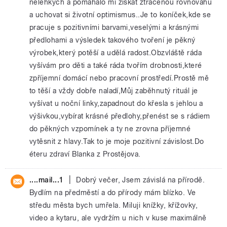
nelehkých a pomáhalo mi získat ztracenou rovnováhu
a uchovat si životní optimismus..Je to koníček,kde se
pracuje s pozitivními barvami,veselými a krásnými
předlohami a výsledek takového tvoření je pěkný
výrobek,který potěší a udělá radost.Obzvláště ráda
vyšívám pro děti a také ráda tvořím drobnosti,které
zpříjemní domácí nebo pracovní prostředí.Prostě mě
to těší a vždy dobře naladí,Můj zaběhnutý rituál je
vyšívat u noční linky,zapadnout do křesla s jehlou a
výšivkou,vybírat krásné předlohy,přenést se s rádiem
do pěkných vzpomínek a ty ne zrovna příjemné
vytěsnit z hlavy.Tak to je moje pozitivní závislost.Do
éteru zdraví Blanka z Prostějova.
|
....mail...1
Dobrý večer, Jsem závislá na přírodě.
Bydlím na předměstí a do přírody mám blízko. Ve
středu města bych umřela. Miluji knížky, křížovky,
video a kytaru, ale vydržím u nich v kuse maximálně