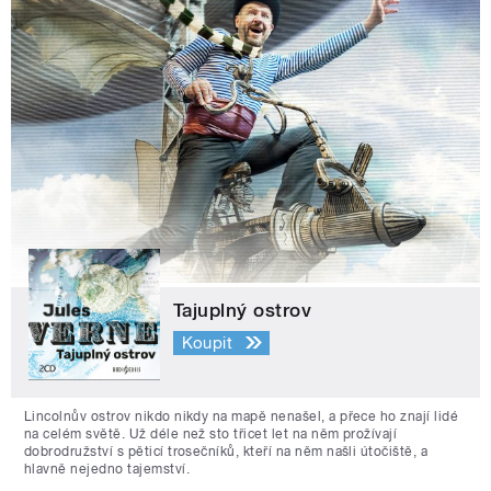
Tajuplný ostrov
Koupit
Lincolnův ostrov nikdo nikdy na mapě nenašel, a přece ho znají lidé
na celém světě. Už déle než sto třicet let na něm prožívají
dobrodružství s pěticí trosečníků, kteří na něm našli útočiště, a
hlavně nejedno tajemství.