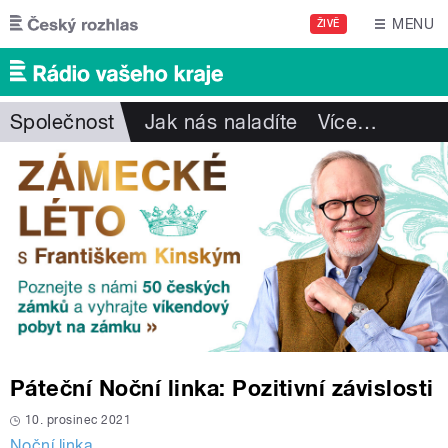
Přejít k hlavnímu obsahu
MENU
ŽIVĚ
Společnost
Jak nás naladíte
Více
…
Páteční Noční linka: Pozitivní závislosti
10. prosinec 2021
Noční linka