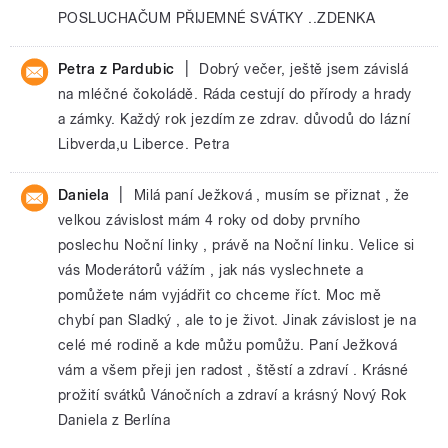
POSLUCHAČUM PŘIJEMNÉ SVÁTKY ..ZDENKA
|
Petra z Pardubic
Dobrý večer, ještě jsem závislá
na mléčné čokoládě. Ráda cestují do přírody a hrady
a zámky. Každý rok jezdím ze zdrav. důvodů do lázní
Libverda,u Liberce. Petra
|
Daniela
Milá paní Ježková , musím se přiznat , že
velkou závislost mám 4 roky od doby prvního
poslechu Noční linky , právě na Noční linku. Velice si
vás Moderátorů vážím , jak nás vyslechnete a
pomůžete nám vyjádřit co chceme říct. Moc mě
chybí pan Sladký , ale to je život. Jinak závislost je na
celé mé rodině a kde můžu pomůžu. Paní Ježková
vám a všem přeji jen radost , štěstí a zdraví . Krásné
prožití svátků Vánočních a zdraví a krásný Nový Rok
Daniela z Berlína