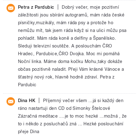
|
Petra z Pardubic
Dobrý večer, moje pozitivní
záležitosti jsou sbírání autogramů, mám ráda české
písničky,muzikály, mám ráda psy a protože ho
nemůžu mít, tak jsem ráda když si na ulici můžu psa
pohladit. Mám ráda koně a delfíny a Španělsko.
Sleduji televizní soutěže. A poslouchám ČRO
Hradec, Pardubice,ČRO Dvojka. Moc mi pomáhá
Noční linka. Máme doma kočku Mohu,taky dokáže
občas pozitivně naladit. Přeji Vám krásné Vánoce a
šťastný nový rok, hlavně hodně zdraví. Petra z
Pardubic
|
Dina HK
Příjemný večer všem ...já si každý den
ráno nastartuji den CD od Simonky Štelcové
Zázračná meditace ....je to moc hezké ...možná , že
to i někdo z posluchačů zná ... Hezké poslouchání
přeje Dina