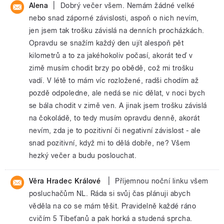
|
Alena
Dobrý večer všem. Nemám žádné velké
nebo snad záporné závislosti, aspoň o nich nevím,
jen jsem tak trošku závislá na denních procházkách.
Opravdu se snažím každý den ujít alespoň pět
kilometrů a to za jakéhokoliv počasí, akorát teď v
zimě musím chodit brzy po obědě, což mi trošku
vadí. V létě to mám víc rozložené, radši chodím až
pozdě odpoledne, ale nedá se nic dělat, v noci bych
se bála chodit v zimě ven. A jinak jsem trošku závislá
na čokoládě, to tedy musím opravdu denně, akorát
nevím, zda je to pozitivní či negativní závislost - ale
snad pozitivní, když mi to dělá dobře, ne? Všem
hezký večer a budu poslouchat.
|
Věra Hradec Králové
Příjemnou noční linku všem
posluchačům NL. Ráda si svůj čas plánuji abych
věděla na co se mám těšit. Pravidelně každé ráno
cvičím 5 Tibeťanů a pak horká a studená sprcha.