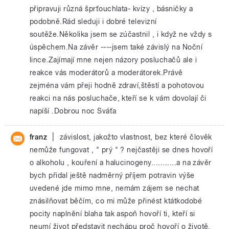
připravuji různá šprťouchlata- kvízy , básničky a
podobně.Rád sleduji i dobré televizní
soutěže.Několika jsem se zúčastnil , i když ne vždy s
úspěchem.Na závěr ----jsem také závislý na Noční
lince.Zajímají mne nejen názory posluchačů ale i
reakce vás moderátorů a moderátorek.Právě
zejména vám přeji hodně zdraví,štěstí a pohotovou
reakci na nás posluchače, kteří se k vám dovolají či
napíší .Dobrou noc Sváťa
|
franz
závislost, jakožto vlastnost, bez které člověk
nemůže fungovat , " prý " ? nejčastěji se dnes hovoří
o alkoholu , kouření a halucinogeny...........a na závěr
bych přidal ještě nadměrný příjem potravin výše
uvedené jde mimo mne, nemám zájem se nechat
znásilňovat běčím, co mi může přinést ktátkodobé
pocity naplnění blaha tak aspoň hovoří ti, kteří si
neumí život představit nechápu proč hovoří o životě,