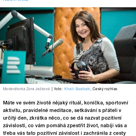
Moderátorka Zora Ježková
|
foto:
Khalil Baalbaki
,
Český rozhlas
Máte ve svém životě nějaký rituál, koníčka, sportovní
aktivitu, pravidelné meditace, setkávání s přáteli v
určitý den, zkrátka něco, co se dá nazvat pozitivní
závislostí, co vám pomáhá zpestřit život, nabíjí vás a
třeba vás tato pozitivní závislost i zachránila z cesty