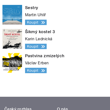
Sestry
Martin Uhlíř
Koupit
Šikmý kostel 3
Karin Lednická
Koupit
Pastvina zmizelých
Václav Erben
Koupit
Český rozhlas
O nás