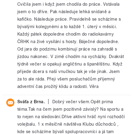
Cvičila jsem i když jsem chodila do práce. Vstávala
jsem o to dříve. Pak následuje lehká snídaně a
kafíčko. Následuje práce. Pravidelně se scházíme s
bývalými kolegynèmi a to každé 1. úterý v měsíci.
Každý pátek dopoledne chodím do radiokavárny
ČRHK na živé vysílání s hosty. Báječné dopoledne.
Od jara do podzimu kombinují práce na zahradě s
jízdou nakonec. V zimě chodím na vycházky. Dvakrát
týdně večer si opakuji angličtinu a španělštinu. Když
přijede dcera s naší vnučkou tak je vše jinak. Jsem
za to ale ráda. Přeji všem posluchačům příjemný
adventní čas prožitý klidu a radosti. Věra
|
Sváťa z Brna.
Dobrý večer všem.Opět prima
téma.Tak na čem jsem pozitivně závislý? Na sportu a
to nejen na sledování.Dříve aktivní hráč nyní rozhodčí
volejbalu. 1 x měsíčně návštěva Klubu důchodců ,
kde se scházíme bývalí spolupracovníci a já tam