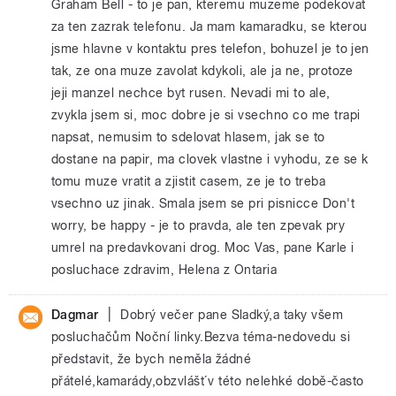
Graham Bell - to je pan, kteremu muzeme podekovat
za ten zazrak telefonu. Ja mam kamaradku, se kterou
jsme hlavne v kontaktu pres telefon, bohuzel je to jen
tak, ze ona muze zavolat kdykoli, ale ja ne, protoze
jeji manzel nechce byt rusen. Nevadi mi to ale,
zvykla jsem si, moc dobre je si vsechno co me trapi
napsat, nemusim to sdelovat hlasem, jak se to
dostane na papir, ma clovek vlastne i vyhodu, ze se k
tomu muze vratit a zjistit casem, ze je to treba
vsechno uz jinak. Smala jsem se pri pisnicce Don't
worry, be happy - je to pravda, ale ten zpevak pry
umrel na predavkovani drog. Moc Vas, pane Karle i
posluchace zdravim, Helena z Ontaria
|
Dagmar
Dobrý večer pane Sladký,a taky všem
posluchačům Noční linky.Bezva téma-nedovedu si
představit, že bych neměla žádné
přátelé,kamarády,obzvlášt´v této nelehké době-často