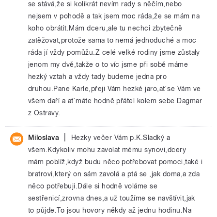
se stává,že si kolikrát nevím rady s něčím,nebo
nejsem v pohodě a tak jsem moc ráda,že se mám na
koho obrátit.Mám dceru,ale tu nechci zbytečně
zatěžovat,protože sama to nemá jednoduché a moc
ráda jí vždy pomůžu.Z celé velké rodiny jsme zůstaly
jenom my dvě,takže o to víc jsme při sobě máme
hezký vztah a vždy tady budeme jedna pro
druhou.Pane Karle,přeji Vám hezké jaro,at´se Vám ve
všem daří a at´máte hodně přátel kolem sebe Dagmar
z Ostravy.
|
Miloslava
Hezky večer Vám p.K.Sladký a
všem.Kdykoliv mohu zavolat mému synovi,dcery
mám poblíž,když budu něco potřebovat pomoci,také i
bratrovi,který on sám zavolá a ptá se ,jak doma,a zda
něco potřebuji.Dále si hodně voláme se
sestřenicí,zrovna dnes,a už toužíme se navštívit,jak
to půjde.To jsou hovory někdy až jednu hodinu.Na