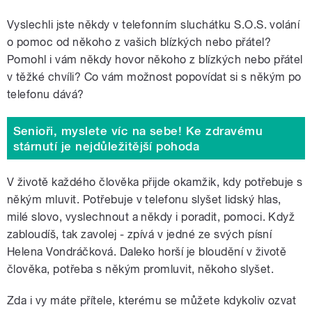
Vyslechli jste někdy v telefonním sluchátku S.O.S. volání
o pomoc od někoho z vašich blízkých nebo přátel?
Pomohl i vám někdy hovor někoho z blízkých nebo přátel
v těžké chvíli? Co vám možnost popovídat si s někým po
telefonu dává?
Senioři, myslete víc na sebe! Ke zdravému
stárnutí je nejdůležitější pohoda
V životě každého člověka přijde okamžik, kdy potřebuje s
někým mluvit. Potřebuje v telefonu slyšet lidský hlas,
milé slovo, vyslechnout a někdy i poradit, pomoci. Když
zabloudíš, tak zavolej - zpívá v jedné ze svých písní
Helena Vondráčková. Daleko horší je bloudění v životě
člověka, potřeba s někým promluvit, někoho slyšet.
Zda i vy máte přítele, kterému se můžete kdykoliv ozvat