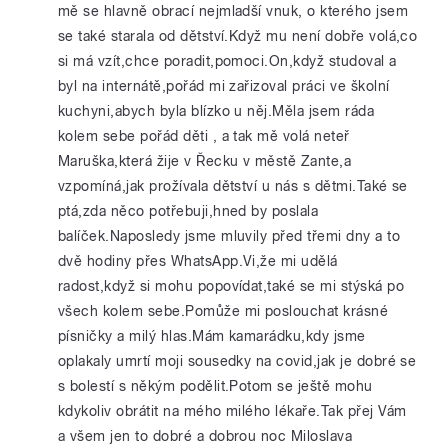
mě se hlavně obrací nejmladší vnuk, o kterého jsem
se také starala od dětství.Když mu není dobře volá,co
si má vzít,chce poradit,pomoci.On,když studoval a
byl na internátě,pořád mi zařizoval práci ve školní
kuchyni,abych byla blízko u něj.Měla jsem ráda
kolem sebe pořád děti , a tak mě volá neteř
Maruška,která žije v Řecku v městě Zante,a
vzpomíná,jak prožívala dětství u nás s dětmi.Také se
ptá,zda něco potřebuji,hned by poslala
balíček.Naposledy jsme mluvily před třemi dny a to
dvě hodiny přes WhatsApp.Vi,že mi udělá
radost,když si mohu popovídat,také se mi stýská po
všech kolem sebe.Pomůže mi poslouchat krásné
písničky a milý hlas.Mám kamarádku,kdy jsme
oplakaly umrtí moji sousedky na covid,jak je dobré se
s bolestí s někým podělit.Potom se ještě mohu
kdykoliv obrátit na mého milého lékaře.Tak přej Vám
a všem jen to dobré a dobrou noc Miloslava