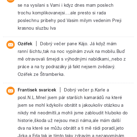
se na vysilani s Vami i kdyz dnes mam poslech
trochu komplikovanejsi....ale presto si rada
poslechnu pribehy pod Vasim milym vedenim Preji
krasnou sluzbu Iva
|
Ozéfek
Dobrý večer pane Kájo. Já když mám
ranní šichtu,tak na noc vypínám zvuk na mobilu.Buď
mě otravovali šmejdi s výhodnými nabídkami,,nebo z
práce a na ty podrazáky já fakt nejsem zvědavý.
Ozéfek ze Štramberka.
|
Frantisek svaricek
Dobrý večer p.Karle a
posl.N.L.Mnel jsem pár starších kamarádů na které
jsem se mohl kdykoliv obrátit s jakoukoliv otázkou a
nikdy mě neodmítli,a mohli jsme zabloudit hluboko do
historie,škoda už nejsou mezi náma,ale mám další
dva na které se můžu obrátít a ti mě rádi poradí,jeto
Jirka a Eda.tak je tímto taky zdravím a nezapomínám