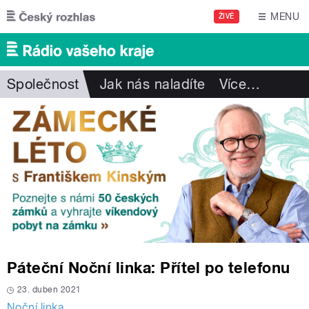
Přejít k hlavnímu obsahu
MENU
ŽIVĚ
Společnost
Jak nás naladíte
Více
…
Páteční Noční linka: Přítel po telefonu
23. duben 2021
Noční linka