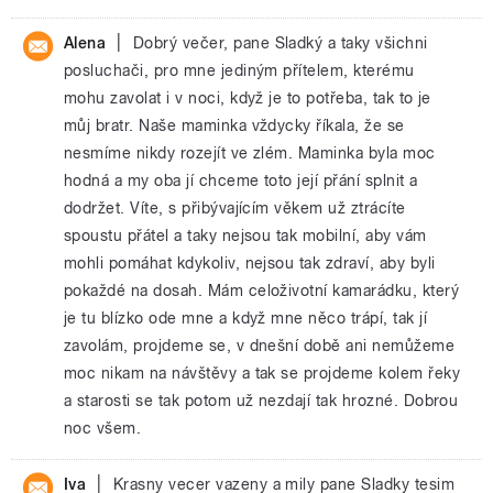
|
Alena
Dobrý večer, pane Sladký a taky všichni
posluchači, pro mne jediným přítelem, kterému
mohu zavolat i v noci, když je to potřeba, tak to je
můj bratr. Naše maminka vždycky říkala, že se
nesmíme nikdy rozejít ve zlém. Maminka byla moc
hodná a my oba jí chceme toto její přání splnit a
dodržet. Víte, s přibývajícím věkem už ztrácíte
spoustu přátel a taky nejsou tak mobilní, aby vám
mohli pomáhat kdykoliv, nejsou tak zdraví, aby byli
pokaždé na dosah. Mám celoživotní kamarádku, který
je tu blízko ode mne a když mne něco trápí, tak jí
zavolám, projdeme se, v dnešní době ani nemůžeme
moc nikam na návštěvy a tak se projdeme kolem řeky
a starosti se tak potom už nezdají tak hrozné. Dobrou
noc všem.
|
Iva
Krasny vecer vazeny a mily pane Sladky tesim