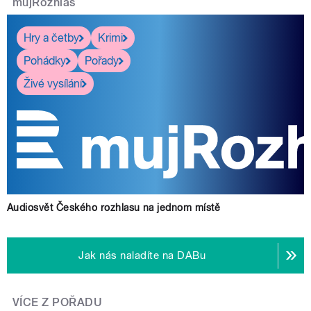
mujRozhlas
Hry a četby
Krimi
Pohádky
Pořady
Živé vysílání
Audiosvět Českého rozhlasu na jednom místě
Jak nás naladíte na DABu
VÍCE Z POŘADU