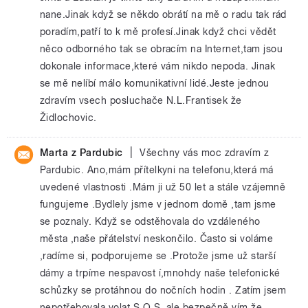
nane.Jinak když se někdo obrátí na mě o radu tak rád
poradím,patří to k mě profesí.Jinak když chci vědět
něco odborného tak se obracím na Internet,tam jsou
dokonale informace,které vám nikdo nepoda. Jinak
se mě nelíbí málo komunikativní lidé.Jeste jednou
zdravím vsech posluchače N.L.Frantisek že
Židlochovic.
|
Marta z Pardubic
Všechny vás moc zdravím z
Pardubic. Ano,mám přítelkyni na telefonu,která má
uvedené vlastnosti .Mám ji už 50 let a stále vzájemně
fungujeme .Bydlely jsme v jednom domě ,tam jsme
se poznaly. Když se odstěhovala do vzdáleného
města ,naše přátelství neskončilo. Často si voláme
,radíme si, podporujeme se .Protože jsme už starší
dámy a trpíme nespavost í,mnohdy naše telefonické
schůzky se protáhnou do nočních hodin . Zatím jsem
nepotřebovala volat S.O.S.,ale bezpečně vím,že