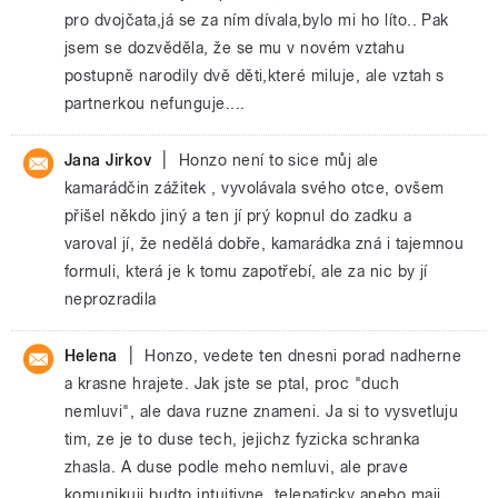
pro dvojčata,já se za ním dívala,bylo mi ho líto.. Pak
jsem se dozvěděla, že se mu v novém vztahu
postupně narodily dvě děti,které miluje, ale vztah s
partnerkou nefunguje....
|
Jana Jirkov
Honzo není to sice můj ale
kamarádčin zážitek , vyvolávala svého otce, ovšem
přišel někdo jiný a ten jí prý kopnul do zadku a
varoval jí, že nedělá dobře, kamarádka zná i tajemnou
formuli, která je k tomu zapotřebí, ale za nic by jí
neprozradila
|
Helena
Honzo, vedete ten dnesni porad nadherne
a krasne hrajete. Jak jste se ptal, proc "duch
nemluvi", ale dava ruzne znameni. Ja si to vysvetluju
tim, ze je to duse tech, jejichz fyzicka schranka
zhasla. A duse podle meho nemluvi, ale prave
komunikuji budto intuitivne, telepaticky anebo maji