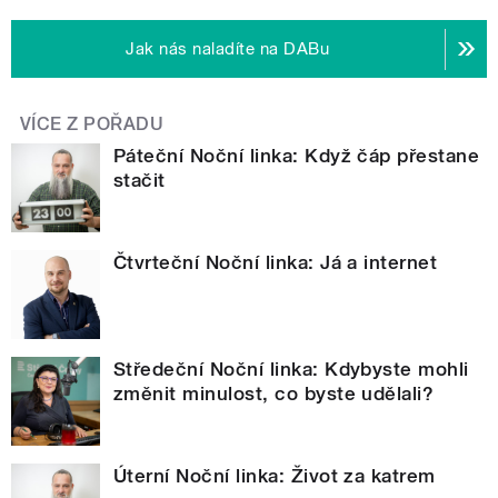
Jak nás naladíte na DABu
VÍCE Z POŘADU
Páteční Noční linka: Když čáp přestane
stačit
Čtvrteční Noční linka: Já a internet
Středeční Noční linka: Kdybyste mohli
změnit minulost, co byste udělali?
Úterní Noční linka: Život za katrem