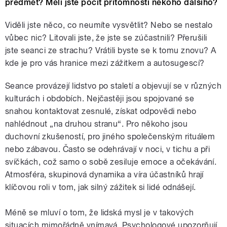
předmět? Měli jste pocit přítomnosti někoho dalšího?
Viděli jste něco, co neumíte vysvětlit? Nebo se nestalo
vůbec nic? Litovali jste, že jste se zúčastnili? Přerušili
jste seanci ze strachu? Vrátili byste se k tomu znovu? A
kde je pro vás hranice mezi zážitkem a autosugescí?
Seance provázejí lidstvo po staletí a objevují se v různých
kulturách i obdobích. Nejčastěji jsou spojované se
snahou kontaktovat zesnulé, získat odpovědi nebo
nahlédnout „na druhou stranu“. Pro někoho jsou
duchovní zkušeností, pro jiného společenským rituálem
nebo zábavou. Často se odehrávají v noci, v tichu a při
svíčkách, což samo o sobě zesiluje emoce a očekávání.
Atmosféra, skupinová dynamika a víra účastníků hrají
klíčovou roli v tom, jak silný zážitek si lidé odnášejí.
Méně se mluví o tom, že lidská mysl je v takových
situacích mimořádně vnímavá. Psychologové upozorňují,