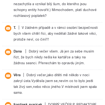
nezachytila a vznikal bílý šum, do kterého jsou
schopny entity hovořit.) Mimochodem, platí duchové
rozhlasový poplatek?
|
T.
V žádném případě a v rámci osobní bezpečnosti
bych všem chtěl říci, aby nedělali žádné takové věci,
protože neví, co činí!!!
|
Dana
Dobrý večer všem. Já jen za sebe musím
říct, že bych nikdy nešla ke kartářce a taky na
žádnou seanci. Přenechám to opravdu jiným.
|
Věra
Dobrý večer,jako dítěti mě někdo v noci
zakryl ústa.Vyděsila jsem se,nevím co to bylo jestli
tak živý sen,nebo něco jiného.V místnosti jsem spala
sama.
|
frantisek svaricek
DOBRÝ VEČER P. REDAKTORE