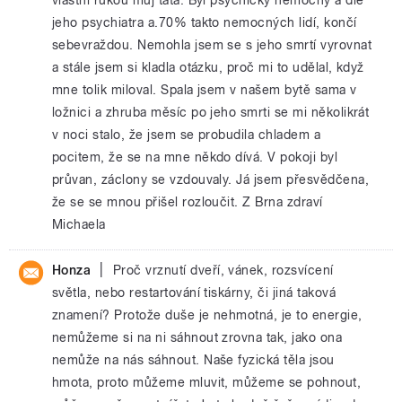
jeho psychiatra a.70% takto nemocných lidí, končí
sebevraždou. Nemohla jsem se s jeho smrtí vyrovnat
a stále jsem si kladla otázku, proč mi to udělal, když
mne tolik miloval. Spala jsem v našem bytě sama v
ložnici a zhruba měsíc po jeho smrti se mi několikrát
v noci stalo, že jsem se probudila chladem a
pocitem, že se na mne někdo dívá. V pokoji byl
průvan, záclony se vzdouvaly. Já jsem přesvědčena,
že se se mnou přišel rozloučit. Z Brna zdraví
Michaela
|
Honza
Proč vrznutí dveří, vánek, rozsvícení
světla, nebo restartování tiskárny, či jiná taková
znamení? Protože duše je nehmotná, je to energie,
nemůžeme si na ni sáhnout zrovna tak, jako ona
nemůže na nás sáhnout. Naše fyzická těla jsou
hmota, proto můžeme mluvit, můžeme se pohnout,