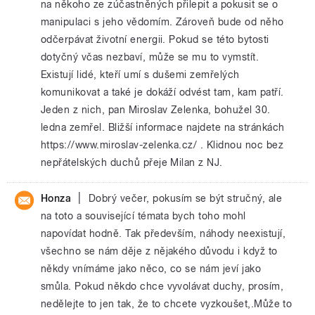
na někoho ze zúčastněných přilepit a pokusit se o
manipulaci s jeho vědomím. Zároveň bude od něho
odčerpávat životní energii. Pokud se této bytosti
dotyčný včas nezbaví, může se mu to vymstít.
Existují lidé, kteří umí s dušemi zemřelých
komunikovat a také je dokáží odvést tam, kam patří.
Jeden z nich, pan Miroslav Zelenka, bohužel 30.
ledna zemřel. Bližší informace najdete na stránkách
https://www.miroslav-zelenka.cz/ . Klidnou noc bez
nepřátelských duchů přeje Milan z NJ.
|
Honza
Dobrý večer, pokusím se být stručný, ale
na toto a související témata bych toho mohl
napovídat hodně. Tak především, náhody neexistují,
všechno se nám děje z nějakého důvodu i když to
někdy vnímáme jako něco, co se nám jeví jako
smůla. Pokud někdo chce vyvolávat duchy, prosím,
nedělejte to jen tak, že to chcete vyzkoušet,.Může to