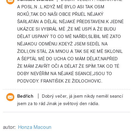
A POSL.N .L.KDYŽ MĚ BYLO ASI TAK OSM
ROKŮ,TAK DO NAŠI OBCE PŘIJÉL NĚJAKÝ
ŠARLATÁN A DĚLÁL NĚJAKÉ PŘEDSTAVENI.K JEDNÉ
UKÁZCE SI VYBRÁL MĚ ,ŽE MĚ USPÍ A ŽE BUDU
DĚLAT USPANÝ TO CO MĚ NAŘÍDI,SLÍBIL MĚ ZATO
NĚJAKOU ODMĚNU.KDEYŽ JSEM SEDĚL NA
ŽIDLI,ON STÁL ZA MNOU A TAK SE KE MĚ SKLONIL
A ŠEPTÁL MĚ DO UCHA CO MÁM DĚLAT,NAPŘED
ŽE MÁM ZAVŘÍT OČI A DĚLAT ŽE SPÍM.TAK OD TÉ
DOBY NEVĚŘÍM NA NĚJAKÉ SEANCE,JSOU TO
PODVODY. FRANTIŠEK ZE ŽIDLOCHOVIC.
|
Bedřich
Dobrý večer, já jsem nikdy neměl seancí
jsem za to rád Jinak je světový den rádia.
autor:
Honza Macoun