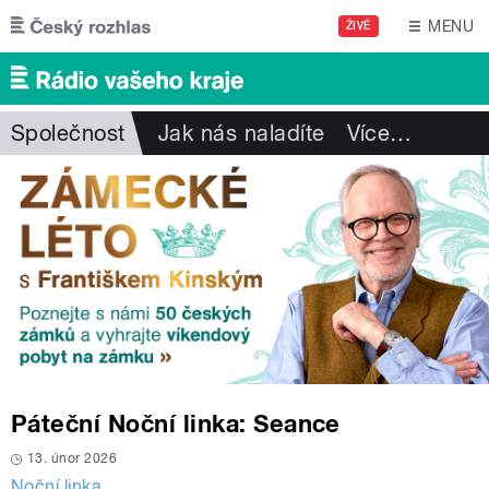
Přejít k hlavnímu obsahu
MENU
ŽIVĚ
Společnost
Jak nás naladíte
Více
…
Páteční Noční linka: Seance
13. únor 2026
Noční linka