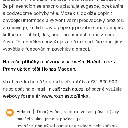
že při seancích se snadno uplatňuje sugesce, očekávání
a podvědomé pohyby těla. Mozek si dokáže doplnit
chybějící informace a vytvořit velmi přesvědčivý prožitek.
Zajímavé je, že lidé často popisují podobné pocity napříč
kulturami – chlad, tlak, pocit přítomnosti nebo změnu
času. To, co někdo považuje za důkaz nadpřirozena, jiný
vysvětluje fungováním psychiky a emocí.
Na vaše příběhy a názory se v dnešní Noční lince z
Prahy už teď těší Honza Macoun.
Volat do studia můžete na telefonní číslo 731 800 900
nebo psát na e-mail
linka@rozhlas.cz
, případně využijte
webový formulář www.rozhlas.cz/linka.
|
Helena
Dobrý večer, za mnou ve snu přišel bývalý
manžel,v klidu jsme si povídali, pak
odcházel,ohnutý,šel pomalu,na zádech vlekl kočárek