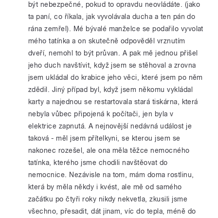
být nebezpečné, pokud to opravdu neovládáte. (jako
ta paní, co říkala, jak vyvolávala ducha a ten pán do
rána zemřel). Mé bývalé manželce se podařilo vyvolat
mého tatínka a on skutečně odpověděl vrznutím
dveří, nemohl to být průvan. A pak mě jednou přišel
jeho duch navštívit, když jsem se stěhoval a zrovna
jsem ukládal do krabice jeho věci, které jsem po něm
zdědil. Jiný případ byl, když jsem někomu vykládal
karty a najednou se restartovala stará tiskárna, která
nebyla vůbec připojená k počítači, jen byla v
elektrice zapnutá. A nejnovější nedávná událost je
taková - měl jsem přítelkyni, se kterou jsem se
nakonec rozešel, ale ona měla těžce nemocného
tatínka, kterého jsme chodili navštěovat do
nemocnice. Nezávisle na tom, mám doma rostlinu,
která by měla někdy i kvést, ale mě od samého
začátku po čtyři roky nikdy nekvetla, zkusili jsme
všechno, přesadit, dát jinam, víc do tepla, méně do