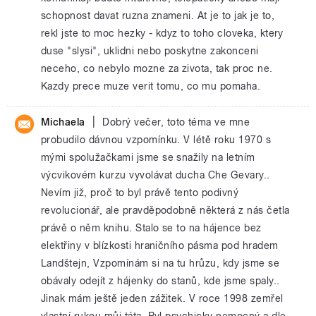
schopnost davat ruzna znameni. At je to jak je to,
rekl jste to moc hezky - kdyz to toho cloveka, ktery
duse "slysi", uklidni nebo poskytne zakonceni
neceho, co nebylo mozne za zivota, tak proc ne.
Kazdy prece muze verit tomu, co mu pomaha.
|
Michaela
Dobrý večer, toto téma ve mne
probudilo dávnou vzpomínku. V létě roku 1970 s
mými spolužačkami jsme se snažily na letním
výcvikovém kurzu vyvolávat ducha Che Gevary..
Nevím již, proč to byl právě tento podivný
revolucionář, ale pravděpodobně některá z nás četla
právě o něm knihu. Stalo se to na hájence bez
elektřiny v blízkosti hraničního pásma pod hradem
Landštejn, Vzpomínám si na tu hrůzu, kdy jsme se
obávaly odejít z hájenky do stanů, kde jsme spaly..
Jinak mám ještě jeden zážitek. V roce 1998 zemřel
vlastní rukou můj táta. Byl psychicky nemocný a dle