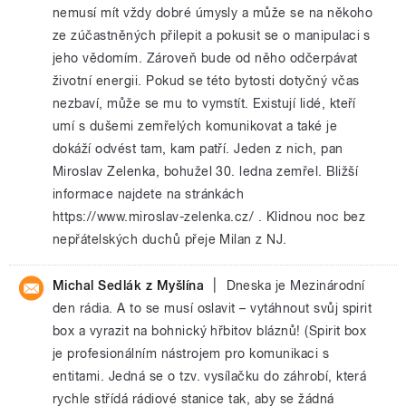
nemusí mít vždy dobré úmysly a může se na někoho
ze zúčastněných přilepit a pokusit se o manipulaci s
jeho vědomím. Zároveň bude od něho odčerpávat
životní energii. Pokud se této bytosti dotyčný včas
nezbaví, může se mu to vymstít. Existují lidé, kteří
umí s dušemi zemřelých komunikovat a také je
dokáží odvést tam, kam patří. Jeden z nich, pan
Miroslav Zelenka, bohužel 30. ledna zemřel. Bližší
informace najdete na stránkách
https://www.miroslav-zelenka.cz/ . Klidnou noc bez
nepřátelských duchů přeje Milan z NJ.
|
Michal Sedlák z Myšlína
Dneska je Mezinárodní
den rádia. A to se musí oslavit – vytáhnout svůj spirit
box a vyrazit na bohnický hřbitov bláznů! (Spirit box
je profesionálním nástrojem pro komunikaci s
entitami. Jedná se o tzv. vysílačku do záhrobí, která
rychle střídá rádiové stanice tak, aby se žádná