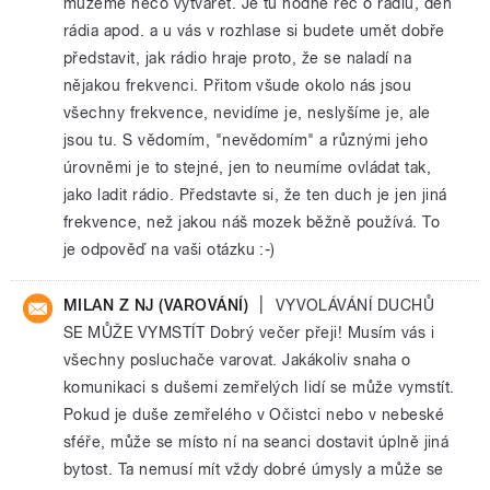
můžeme něco vytvářet. Je tu hodně řeč o rádiu, den
rádia apod. a u vás v rozhlase si budete umět dobře
představit, jak rádio hraje proto, že se naladí na
nějakou frekvenci. Přitom všude okolo nás jsou
všechny frekvence, nevidíme je, neslyšíme je, ale
jsou tu. S vědomím, "nevědomím" a různými jeho
úrovněmi je to stejné, jen to neumíme ovládat tak,
jako ladit rádio. Představte si, že ten duch je jen jiná
frekvence, než jakou náš mozek běžně používá. To
je odpověď na vaši otázku :-)
|
MILAN Z NJ (VAROVÁNÍ)
VYVOLÁVÁNÍ DUCHŮ
SE MŮŽE VYMSTÍT Dobrý večer přeji! Musím vás i
všechny posluchače varovat. Jakákoliv snaha o
komunikaci s dušemi zemřelých lidí se může vymstít.
Pokud je duše zemřelého v Očistci nebo v nebeské
sféře, může se místo ní na seanci dostavit úplně jiná
bytost. Ta nemusí mít vždy dobré úmysly a může se