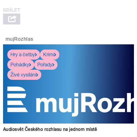
mujRozhlas
Hry a četby
Krimi
Pohádky
Pořady
Živé vysílání
Audiosvět Českého rozhlasu na jednom místě