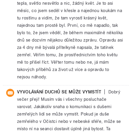
tepla, světlo nesvětlo a nic, žádný květ. Je to asi
měsíc, co jsem seděl v křesle a najednou koukám na
tu rostlinu a vidím, že tam vyrostl krásný květ,
najednou tam prostě byl. První, co mě napadlo, tak
bylo to, že jsem věděl, že během maximálně několika
dnů se dozvím nějakou důležitou zprávu. Opravdu asi
za 4 dny mě bývalá přítelkyně napsala, že tatínek
zemřel. Věřím tomu, že prostřednictvím toho květu
mě to přišel říct. Věřter tomu nebo ne, já mám
takových příběhů za život už více a opravdu to
nejsou náhody.
|
VYVOLÁVÁNÍ DUCHŮ SE MŮŽE VYMSTÍT
Dobrý
večer přeji! Musím vás i všechny posluchače
varovat. Jakákoliv snaha o komunikaci s dušemi
zemřelých lidí se může vymstít. Pokud je duše
zemřelého v Očistci nebo v nebeské sféře, může se
místo ní na seanci dostavit úplně jiná bytost. Ta