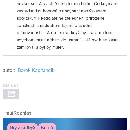
nezkoušel. A vlastně se i docela bojím. Co kdyby mi
zastavila dlouhonohá blondýna v nablýskaném
sporťáku? Neodolatelné ztělesnění přirozené
ženskosti s nádechem tajemně svůdné
rafinovanosti… A co teprve když by trvala na tom,
abychom zajeli někam do ústraní… Já bych se zase
zamiloval a byl by malér.
autor:
Borek Kapitančik
mujRozhlas
Hry a četby
Krimi