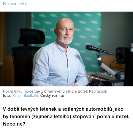
Noční linka
Noční linku moderuje z brněnského studia Borek Kapitančik
|
foto:
Khalil Baalbaki
,
Český rozhlas
V době levných letenek a sdílených automobilů jako
by fenomén (zejména letního) stopování pomalu mizel.
Nebo ne?