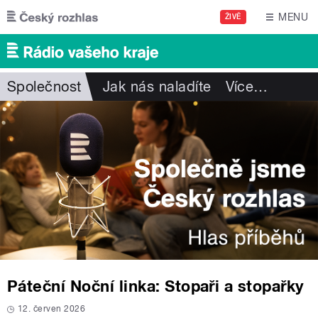
Přejít k hlavnímu obsahu
MENU
ŽIVĚ
Společnost
Jak nás naladíte
Více
…
Páteční Noční linka: Stopaři a stopařky
12. červen 2026