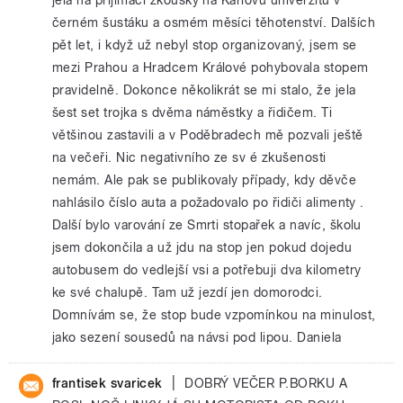
černém šustáku a osmém měsíci těhotenství. Dalších
pět let, i když už nebyl stop organizovaný, jsem se
mezi Prahou a Hradcem Králové pohybovala stopem
pravidelně. Dokonce několikrát se mi stalo, že jela
šest set trojka s dvěma náměstky a řidičem. Ti
většinou zastavili a v Poděbradech mě pozvali ještě
na večeři. Nic negativního ze sv é zkušenosti
nemám. Ale pak se publikovaly případy, kdy děvče
nahlásilo číslo auta a požadovalo po řidiči alimenty .
Další bylo varování ze Smrti stopařek a navíc, školu
jsem dokončila a už jdu na stop jen pokud dojedu
autobusem do vedlejší vsi a potřebuji dva kilometry
ke své chalupě. Tam už jezdí jen domorodci.
Domnívám se, že stop bude vzpomínkou na minulost,
jako sezení sousedů na návsi pod lipou. Daniela
|
frantisek svaricek
DOBRÝ VEČER P.BORKU A