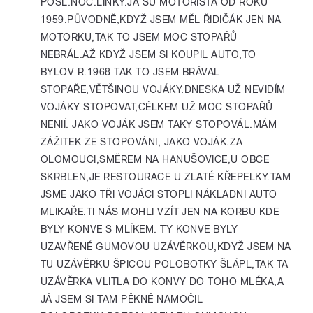
POSL.NOČ.LINKY.JÁ SU MOTORISTA OD ROKU
1959.PŮVODNĚ,KDYŽ JSEM MĚL ŘIDIČÁK JEN NA
MOTORKU,TAK TO JSEM MOC STOPAŘŮ
NEBRÁL.AŽ KDYŽ JSEM SI KOUPIL AUTO,TO
BYLOV R.1968 TAK TO JSEM BRÁVAL
STOPAŘE,VĚTŠINOU VOJÁKY.DNESKA UŽ NEVIDÍM
VOJÁKY STOPOVAT,CÉLKEM UŽ MOC STOPAŘŮ
NENIÍ. JAKO VOJÁK JSEM TAKY STOPOVÁL.MÁM
ZÁŽITEK ZE STOPOVÁNI, JAKO VOJÁK.ZA
OLOMOUCI,SMĚREM NA HANUŠOVICE,U OBCE
SKRBLEN,JE RESTOURACE U ZLATÉ KŘEPELKY.TAM
JSME JAKO TŘI VOJÁCI STOPLI NÁKLADNI AUTO
MLIKAŘE.TI NÁS MOHLI VZÍT JEN NA KORBU KDE
BYLY KONVE S MLÍKEM. TY KONVE BYLY
UZAVŘENÉ GUMOVOU UZÁVĚRKOU,KDYŽ JSEM NA
TU UZÁVĚRKU ŠPICOU POLOBOTKY ŠLÁPL,TAK TA
UZÁVĚRKA VLITLA DO KONVY DO TOHO MLÉKA,A
JÁ JSEM SI TAM PĚKNĚ NAMOČIL