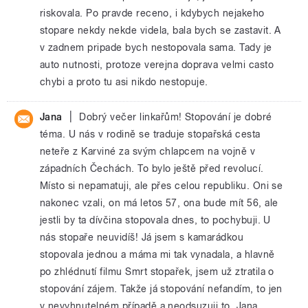
riskovala. Po pravde receno, i kdybych nejakeho
stopare nekdy nekde videla, bala bych se zastavit. A
v zadnem pripade bych nestopovala sama. Tady je
auto nutnosti, protoze verejna doprava velmi casto
chybi a proto tu asi nikdo nestopuje.
|
Jana
Dobrý večer linkařům! Stopování je dobré
téma. U nás v rodině se traduje stopařská cesta
neteře z Karviné za svým chlapcem na vojně v
západních Čechách. To bylo ještě před revolucí.
Místo si nepamatuji, ale přes celou republiku. Oni se
nakonec vzali, on má letos 57, ona bude mít 56, ale
jestli by ta dívčina stopovala dnes, to pochybuji. U
nás stopaře neuvidíš! Já jsem s kamarádkou
stopovala jednou a máma mi tak vynadala, a hlavně
po zhlédnutí filmu Smrt stopařek, jsem už ztratila o
stopování zájem. Takže já stopování nefandím, to jen
v nevyhnutelném případě a neodsuzuji to. Jana