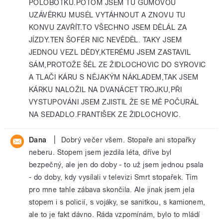
POLOBOTKU.POTOM JSEM TU GUMOVOU
UZÁVĚRKU MUSÉL VYTÁHNOUT A ZNOVU TU
KONVU ZAVŘÍT.TO VŠECHNO JSEM DĚLÁL ZA
JÍZDY.TEN ŠOFÉR NIC NEVĚDĚL. TAKY JSEM
JEDNOU VEZL DĚDY,KTERÉMU JSEM ZASTAVIL
SÁM,PROTOŽE ŠÉL ZE ŽIDLOCHOVIC DO SYROVIC
A TLAČI KÁRU S NĚJAKÝM NÁKLADEM,TAK JSEM
KÁRKU NALOŽIL NA DVANÁCET TROJKU,PŘI
VYSTUPOVÁNI JSEM ZJISTIL ŽE SE MĚ POČURÁL
NA SEDADLO.FRANTIŠEK ZE ŽIDLOCHOVIC.
|
Dana
Dobrý večer všem. Stopaře ani stopařky
neberu. Stopem jsem jezdila léta, dříve byl
bezpečný, ale jen do doby - to už jsem jednou psala
- do doby, kdy vysílali v televizi Smrt stopařek. Tím
pro mne tahle zábava skončila. Ale jinak jsem jela
stopem i s policií, s vojáky, se sanitkou, s kamionem,
ale to je fakt dávno. Ráda vzpomínám, bylo to mládí