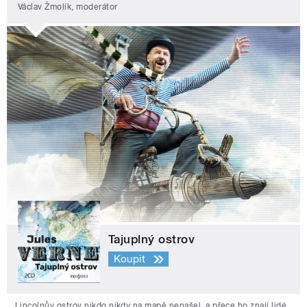
Václav Žmolík, moderátor
Tajuplný ostrov
Koupit
Lincolnův ostrov nikdo nikdy na mapě nenašel, a přece ho znají lidé