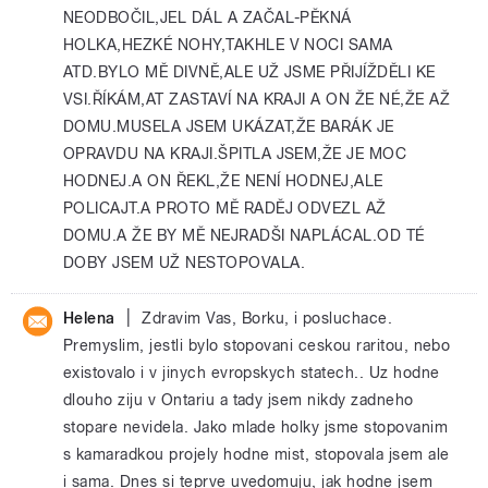
NEODBOČIL,JEL DÁL A ZAČAL-PĚKNÁ
HOLKA,HEZKÉ NOHY,TAKHLE V NOCI SAMA
ATD.BYLO MĚ DIVNĚ,ALE UŽ JSME PŘIJÍŽDĚLI KE
VSI.ŘÍKÁM,AT ZASTAVÍ NA KRAJI A ON ŽE NÉ,ŽE AŽ
DOMU.MUSELA JSEM UKÁZAT,ŽE BARÁK JE
OPRAVDU NA KRAJI.ŠPITLA JSEM,ŽE JE MOC
HODNEJ.A ON ŘEKL,ŽE NENÍ HODNEJ,ALE
POLICAJT.A PROTO MĚ RADĚJ ODVEZL AŽ
DOMU.A ŽE BY MĚ NEJRADŠI NAPLÁCAL.OD TÉ
DOBY JSEM UŽ NESTOPOVALA.
|
Helena
Zdravim Vas, Borku, i posluchace.
Premyslim, jestli bylo stopovani ceskou raritou, nebo
existovalo i v jinych evropskych statech.. Uz hodne
dlouho ziju v Ontariu a tady jsem nikdy zadneho
stopare nevidela. Jako mlade holky jsme stopovanim
s kamaradkou projely hodne mist, stopovala jsem ale
i sama. Dnes si teprve uvedomuju, jak hodne jsem