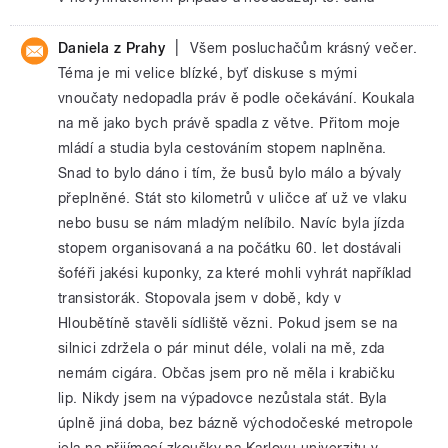
|
Daniela z Prahy
Všem posluchačům krásný večer.
Téma je mi velice blízké, byť diskuse s mými
vnoučaty nedopadla práv ě podle očekávání. Koukala
na mě jako bych právě spadla z větve. Přitom moje
mládí a studia byla cestováním stopem naplněna.
Snad to bylo dáno i tím, že busů bylo málo a bývaly
přeplněné. Stát sto kilometrů v uličce ať už ve vlaku
nebo busu se nám mladým nelíbilo. Navíc byla jízda
stopem organisovaná a na počátku 60. let dostávali
šoféři jakési kuponky, za které mohli vyhrát například
transistorák. Stopovala jsem v době, kdy v
Hloubětíně stavěli sídliště vězni. Pokud jsem se na
silnici zdržela o pár minut déle, volali na mě, zda
nemám cigára. Občas jsem pro ně měla i krabičku
lip. Nikdy jsem na výpadovce nezůstala stát. Byla
úplně jiná doba, bez bázně východočeské metropole
jela na přijímací zkoušky na Karlovu univerzitu v