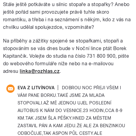
Stále ještě potkáváte u silnic stopaře a stopařky? Anebo
ještě pořád sami provozujete právě tuhle skoro
romantiku, a třeba i na seznámení s někým, kdo z vás na
chvilku udělal spolujezdce, vzpomínáte?
Na příběhy a zážitky spojené se stopařkami, stopaři a
stopováním se vás dnes bude v Noční lince ptát Borek
Kapitančik. Volejte do studia na číslo 731 800 900, pište
do webového formuláře níže nebo na e-mailovou
adresu
linka@rozhlas.cz
.
|
EVA Z LITVÍNOVA
DOBROU NOC PŘEJI VŠEM I
VÁM PANE BORKU.TAKÉ JSME ZA MLADA
STOPOVALI.AŽ MĚ JEDNOU UJEL POSLEDNÍ
AUTOBUS K NÁM DO VESNICE.23 HODIN,CCA 8-9
KM.TAK JSEM ŠLA PĚŠKY.HNED ZA MĚSTEM
ZASTAVIL PÁN A KAM JEDU.ŽE ALE ZA BENZINKOU
ODBOČUJE,TAK ASPON PŮL CESTY.ALE