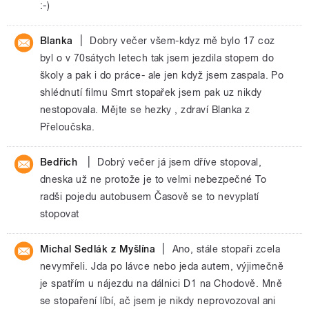
:-)
|
Blanka
Dobry večer všem-kdyz mě bylo 17 coz
byl o v 70sátych letech tak jsem jezdila stopem do
školy a pak i do práce- ale jen když jsem zaspala. Po
shlédnutí filmu Smrt stopařek jsem pak uz nikdy
nestopovala. Mějte se hezky , zdraví Blanka z
Přeloučska.
|
Bedřich
Dobrý večer já jsem dříve stopoval,
dneska už ne protože je to velmi nebezpečné To
radši pojedu autobusem Časově se to nevyplatí
stopovat
|
Michal Sedlák z Myšlína
Ano, stále stopaři zcela
nevymřeli. Jda po lávce nebo jeda autem, výjimečně
je spatřím u nájezdu na dálnici D1 na Chodově. Mně
se stopaření líbí, ač jsem je nikdy neprovozoval ani