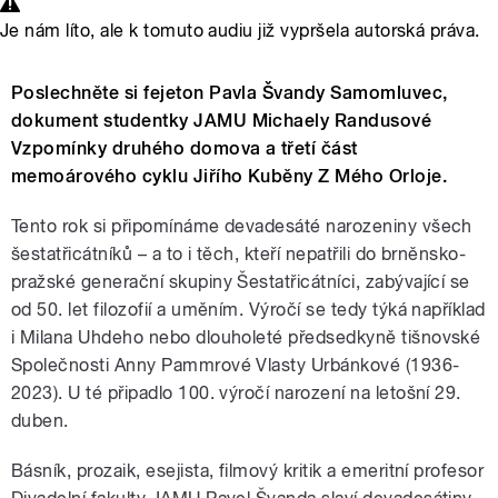
Je nám líto, ale k tomuto audiu již vypršela autorská práva.
Poslechněte si fejeton Pavla Švandy Samomluvec,
dokument studentky JAMU Michaely Randusové
Vzpomínky druhého domova a třetí část
memoárového cyklu Jiřího Kuběny Z Mého Orloje.
Tento rok si připomínáme devadesáté narozeniny všech
šestatřicátníků – a to i těch, kteří nepatřili do brněnsko-
pražské generační skupiny Šestatřicátníci, zabývající se
od 50. let filozofií a uměním. Výročí se tedy týká například
i Milana Uhdeho nebo dlouholeté předsedkyně tišnovské
Společnosti Anny Pammrové Vlasty Urbánkové (1936-
2023). U té připadlo 100. výročí narození na letošní 29.
duben.
Básník, prozaik, esejista, filmový kritik a emeritní profesor