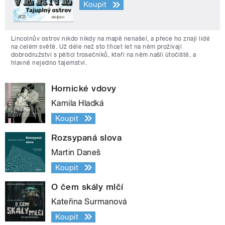
Koupit
Lincolnův ostrov nikdo nikdy na mapě nenašel, a přece ho znají lidé
na celém světě. Už déle než sto třicet let na něm prožívají
dobrodružství s pěticí trosečníků, kteří na něm našli útočiště, a
hlavně nejedno tajemství.
Hornické vdovy
Kamila Hladká
Koupit
Rozsypaná slova
Martin Daneš
Koupit
O čem skály mlčí
Kateřina Surmanová
Koupit