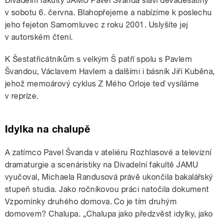
Divadelní fakulty JAMU Pavel Švanda slaví devadesátiny
v sobotu 6. června. Blahopřejeme a nabízíme k poslechu
jeho fejeton Samomluvec z roku 2001. Uslyšíte jej
v autorském čtení.
K Šestatřicátníkům s velkým Š patří spolu s Pavlem
Švandou, Václavem Havlem a dalšími i básník Jiří Kuběna,
jehož memoárový cyklus Z Mého Orloje teď vysíláme
v repríze.
Idylka na chalupě
A zatímco Pavel Švanda v ateliéru Rozhlasové a televizní
dramaturgie a scenáristiky na Divadelní fakultě JAMU
vyučoval, Michaela Randusová právě ukončila bakalářský
stupeň studia. Jako ročníkovou práci natočila dokument
Vzpomínky druhého domova. Co je tím druhým
domovem? Chalupa. „Chalupa jako předzvěst idylky, jako