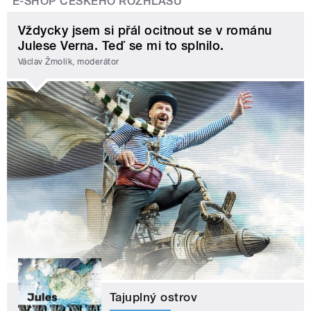
E-SHOP ČESKÉHO ROZHLASU
Vždycky jsem si přál ocitnout se v románu
Julese Verna. Teď se mi to splnilo.
Václav Žmolík, moderátor
Tajuplný ostrov