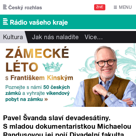
Přejít k hlavnímu obsahu
MENU
ŽIVĚ
Kultura
Jak nás naladíte
Více
…
Pavel Švanda slaví devadesátiny.
S mladou dokumentaristkou Michaelou
Randusovou jej pojí Divadelní fakulta