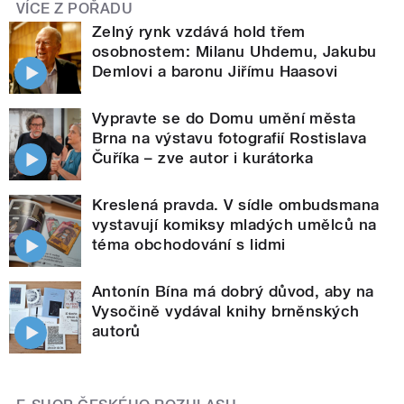
VÍCE Z POŘADU
Zelný rynk vzdává hold třem
osobnostem: Milanu Uhdemu, Jakubu
Demlovi a baronu Jiřímu Haasovi
Vypravte se do Domu umění města
Brna na výstavu fotografií Rostislava
Čuříka – zve autor i kurátorka
Kreslená pravda. V sídle ombudsmana
vystavují komiksy mladých umělců na
téma obchodování s lidmi
Antonín Bína má dobrý důvod, aby na
Vysočině vydával knihy brněnských
autorů