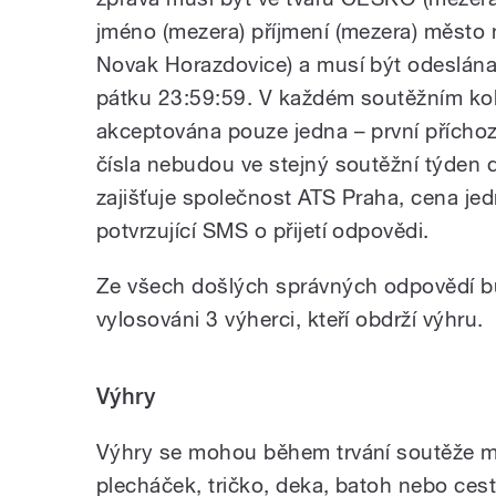
jméno (mezera) příjmení (mezera) město
Novak Horazdovice) a musí být odeslána 
pátku 23:59:59. V každém soutěžním kol
akceptována pouze jedna – první přícho
čísla nebudou ve stejný soutěžní týden 
zajišťuje společnost ATS Praha, cena jed
potvrzující SMS o přijetí odpovědi.
Ze všech došlých správných odpovědí b
vylosováni 3 výherci, kteří obdrží výhru.
Výhry
Výhry se mohou během trvání soutěže měn
plecháček, tričko, deka, batoh nebo cest