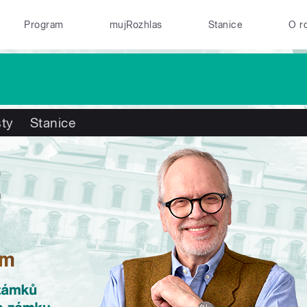
Program
mujRozhlas
Stanice
O r
ty
Stanice