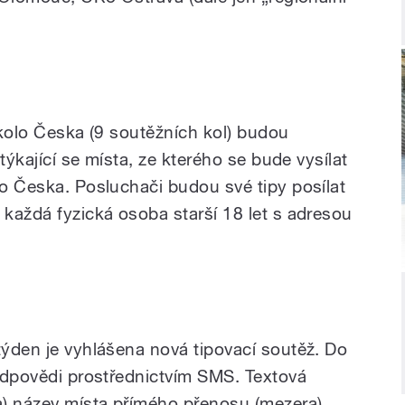
kolo Česka (9 soutěžních kol) budou
ýkající se místa, ze kterého se bude vysílat
o Česka. Posluchači budou své tipy posílat
každá fyzická osoba starší 18 let s adresou
ýden je vyhlášena nová tipovací soutěž. Do
odpovědi prostřednictvím SMS. Textová
) název místa přímého přenosu (mezera)