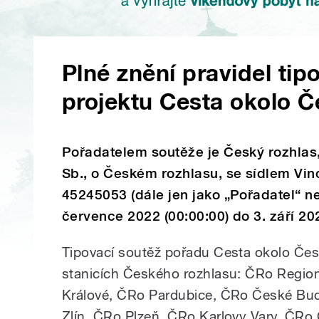
Plné znění pravidel tip
projektu Cesta okolo 
Pořadatelem soutěže je Český rozhlas,
Sb., o Českém rozhlasu, se sídlem Vin
45245053 (dále jen jako „Pořadatel“ ne
července 2022 (00:00:00) do 3. září 202
Tipovací soutěž pořadu Cesta okolo Česk
stanicích Českého rozhlasu: ČRo Regio
Králové, ČRo Pardubice, ČRo České Bu
Zlín, ČRo Plzeň, ČRo Karlovy Vary, ČRo 