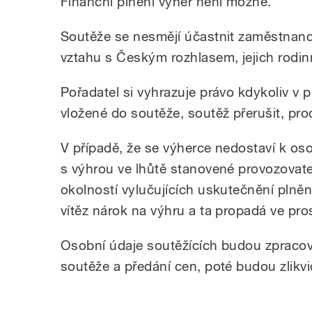
Finanční plnění výher není možné.
Soutěže se nesmějí účastnit zaměstnan
vztahu s Českým rozhlasem, jejich rodinn
Pořadatel si vyhrazuje právo kdykoliv v p
vložené do soutěže, soutěž přerušit, prod
V případě, že se výherce nedostaví k os
s výhrou ve lhůtě stanovené provozovate
okolností vylučujících uskutečnění plnění
vítěz nárok na výhru a ta propadá ve pr
Osobní údaje soutěžících budou zpraco
soutěže a předání cen, poté budou zlikv