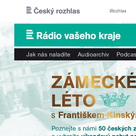
Přejít k hlavnímu obsahu
iRozhlas
Jak nás naladíte
Audioarchiv
Podcas