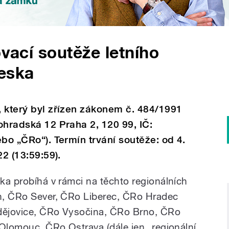
ovací soutěže letního
Česka
 který byl zřízen zákonem č. 484/1991
ohradská 12 Praha 2, 120 99, IČ:
bo „ČRo“). Termín trvání soutěže: od 4.
2 (13:59:59).
a probíhá v rámci na těchto regionálních
n, ČRo Sever, ČRo Liberec, ČRo Hradec
dějovice, ČRo Vysočina, ČRo Brno, ČRo
Olomouc, ČRo Ostrava (dále jen „regionální