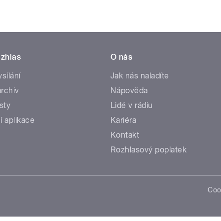
zhlas
O nás
ysílání
Jak nás naladíte
rchiv
Nápověda
sty
Lidé v rádiu
í aplikace
Kariéra
Kontakt
Rozhlasový poplatek
Coo