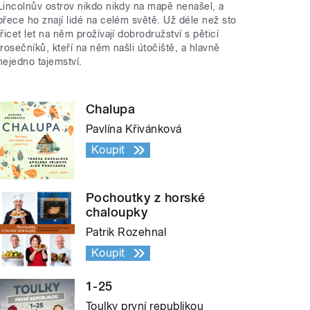
Lincolnův ostrov nikdo nikdy na mapě nenašel, a
přece ho znají lidé na celém světě. Už déle než sto
třicet let na něm prožívají dobrodružství s pěticí
trosečníků, kteří na něm našli útočiště, a hlavně
nejedno tajemství.
Chalupa
Pavlína Křivánková
Koupit
Pochoutky z horské
chaloupky
Patrik Rozehnal
Koupit
1-25
Toulky první republikou