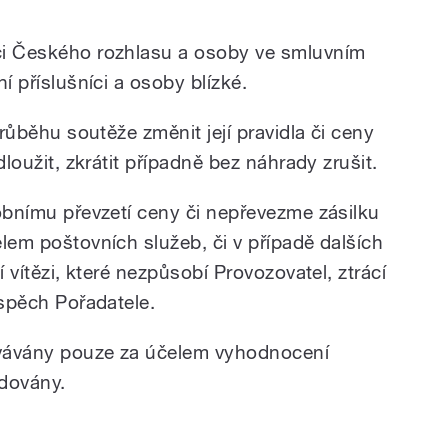
ci Českého rozhlasu a osoby ve smluvním
í příslušníci a osoby blízké.
růběhu soutěže změnit její pravidla či ceny
loužit, zkrátit případně bez náhrady zrušit.
obnímu převzetí ceny či nepřevezme zásilku
lem poštovních služeb, či v případě dalších
 vítězi, které nezpůsobí Provozovatel, ztrácí
ospěch Pořadatele.
vávány pouze za účelem vyhodnocení
idovány.