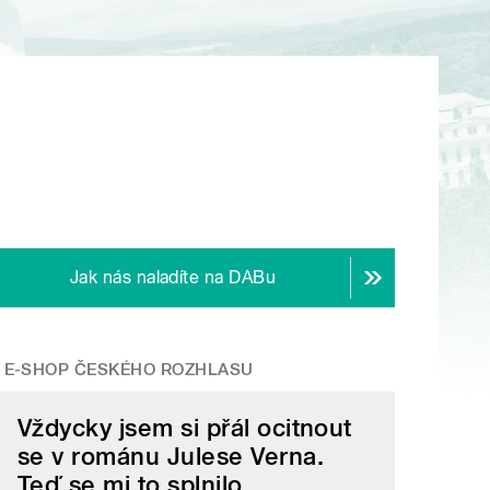
Jak nás naladíte na DABu
E-SHOP ČESKÉHO ROZHLASU
Vždycky jsem si přál ocitnout
se v románu Julese Verna.
Teď se mi to splnilo.