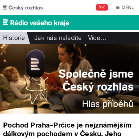
Přejít k hlavnímu obsahu
MENU
ŽIVĚ
Historie
Jak nás naladíte
Více
…
Pochod Praha–Prčice je nejznámějším
dálkovým pochodem v Česku. Jeho