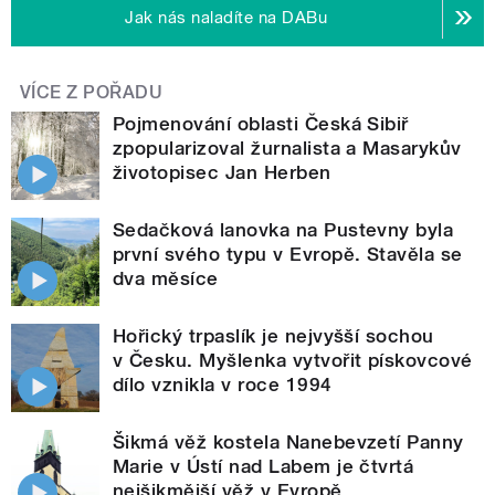
Jak nás naladíte na DABu
VÍCE Z POŘADU
Pojmenování oblasti Česká Sibiř
zpopularizoval žurnalista a Masarykův
životopisec Jan Herben
Sedačková lanovka na Pustevny byla
první svého typu v Evropě. Stavěla se
dva měsíce
Hořický trpaslík je nejvyšší sochou
v Česku. Myšlenka vytvořit pískovcové
dílo vznikla v roce 1994
Šikmá věž kostela Nanebevzetí Panny
Marie v Ústí nad Labem je čtvrtá
nejšikmější věž v Evropě