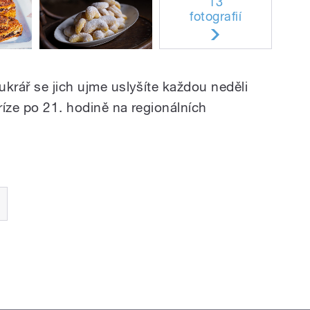
13
fotografií
krář se jich ujme uslyšíte každou neděli
ríze po 21. hodině na regionálních