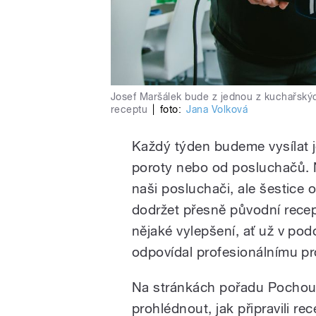
Josef Maršálek bude z jednou z kuchařskýc
receptu
|
foto:
Jana Volková
Každý týden budeme vysílat j
poroty nebo od posluchačů.
naši posluchači, ale šestic
dodržet přesně původní recep
nějaké vylepšení, ať už v po
odpovídal profesionálnímu pr
Na stránkách pořadu Pochout
prohlédnout, jak připravili re