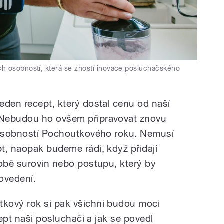
h osobností, která se zhostí inovace posluchačského
eden recept, který dostal cenu od naší
 Nebudou ho ovšem připravovat znovu
e osobností Pochoutkového roku. Nemusí
t, naopak budeme rádi, když přidají
době surovin nebo postupu, který by
ovedení.
kový rok si pak všichni budou moci
cept naši posluchači a jak se povedl