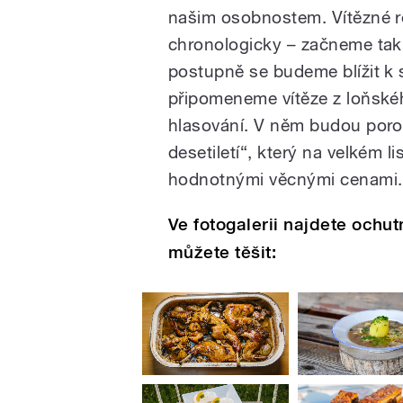
našim osobnostem. Vítězné re
chronologicky – začneme tak 
postupně se budeme blížit k s
připomeneme vítěze z loňskéh
hlasování. V něm budou porot
desetiletí“, který na velkém
hodnotnými věcnými cenami.
Ve fotogalerii najdete ochu
můžete těšit: