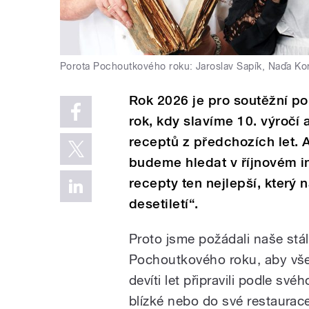
Porota Pochoutkového roku: Jaroslav Sapík, Naďa Ko
Rok 2026 je pro soutěžní po
rok, kdy slavíme 10. výročí
receptů z předchozích let. 
budeme hledat v říjnovém i
recepty ten nejlepší, který 
desetiletí“.
Proto jsme požádali naše stá
Pochoutkového roku, aby vše
devíti let připravili podle své
blízké nebo do své restaurace