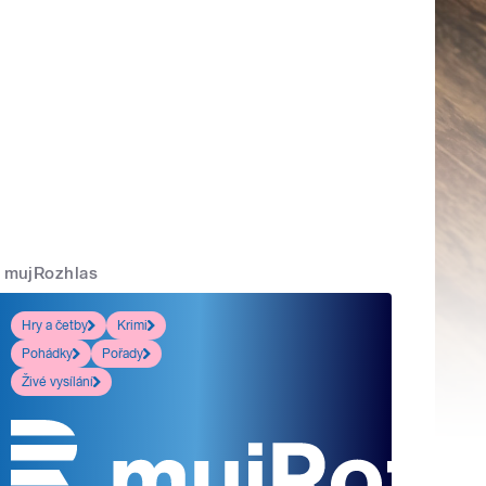
mujRozhlas
Hry a četby
Krimi
Pohádky
Pořady
Živé vysílání