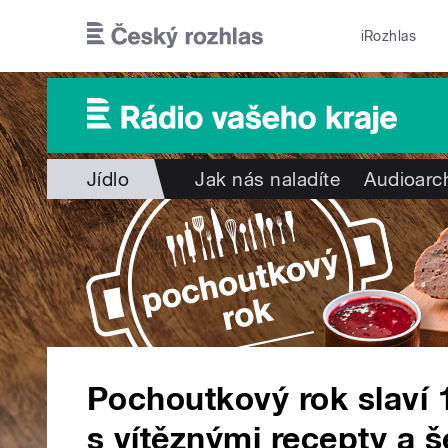
Přejít k hlavnímu obsahu
iRozhlas
Jídlo
Jak nás naladíte
Audioarc
Pochoutkový rok slaví 
s vítěznými recepty a š