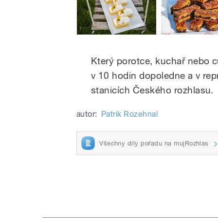
Který porotce, kuchař nebo cu
v 10 hodin dopoledne a v rep
stanicích Českého rozhlasu.
autor:
Patrik Rozehnal
Všechny díly pořadu na mujRozhlas