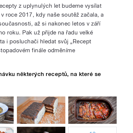
cepty z uplynulých let budeme vysílat
v roce 2017, kdy naše soutěž začala, a
oučasnosti, až si nakonec letos v září
o roku. Pak už přijde na řadu velké
a i posluchači hledat svůj „Recept
 listopadovém finále odměníme
tnávku některých receptů, na které se