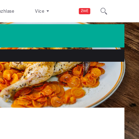
ozhlase
Více
ŽIVĚ