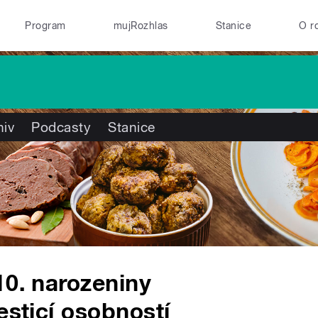
Program
mujRozhlas
Stanice
O r
hiv
Podcasty
Stanice
10. narozeniny
esticí osobností