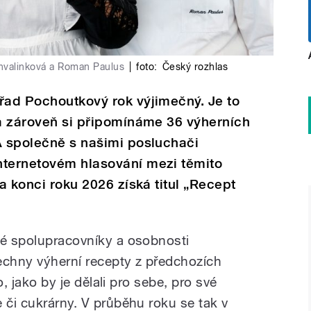
nvalinková a Roman Paulus
|
foto:
Český rozhlas
řad Pochoutkový rok výjimečný. Je to
 a zároveň si připomínáme 36 výherních
A společně s našimi posluchači
nternetovém hlasování mezi těmito
na konci roku 2026 získá titul „Recept
lé spolupracovníky a osobnosti
chny výherní recepty z předchozích
ho, jako by je dělali pro sebe, pro své
 či cukrárny. V průběhu roku se tak v