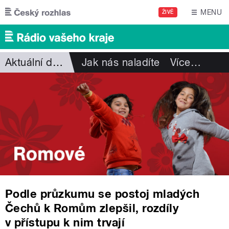
Přejít k hlavnímu obsahu
MENU
ŽIVĚ
Aktuální dění
Jak nás naladíte
Více
…
Podle průzkumu se postoj mladých
Čechů k Romům zlepšil, rozdíly
v přístupu k nim trvají