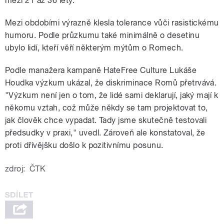
mezi 21 až 36 lety.
Mezi obdobími výrazně klesla tolerance vůči rasistickému
humoru. Podle průzkumu také minimálně o desetinu
ubylo lidí, kteří věří některým mýtům o Romech.
Podle manažera kampaně HateFree Culture Lukáše
Houdka výzkum ukázal, že diskriminace Romů přetrvává.
"Výzkum není jen o tom, že lidé sami deklarují, jaký mají k
někomu vztah, což může někdy se tam projektovat to,
jak člověk chce vypadat. Tady jsme skutečně testovali
předsudky v praxi," uvedl. Zároveň ale konstatoval, že
proti dřívějšku došlo k pozitivnímu posunu.
zdroj:
ČTK