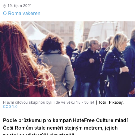
19. říjen 2021
O Roma vakeren
Hlavní cílovou skupinou byli lidé ve věku 15 - 30 let
|
foto:
Pixabay
,
CC0 1.0
Podle průzkumu pro kampaň HateFree Culture mladí
Češi Romům stále neměří stejným metrem, jejich