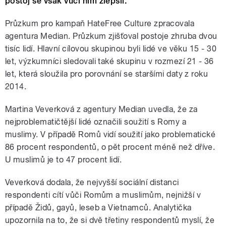
postoj se však vůči nim zlepšil.
Průzkum pro kampaň HateFree Culture zpracovala
agentura Median. Průzkum zjišťoval postoje zhruba dvou
tisíc lidí. Hlavní cílovou skupinou byli lidé ve věku 15 - 30
let, výzkumníci sledovali také skupinu v rozmezí 21 - 36
let, která sloužila pro porovnání se staršími daty z roku
2014.
Martina Veverková z agentury Median uvedla, že za
nejproblematičtější lidé označili soužití s Romy a
muslimy. V případě Romů vidí soužití jako problematické
86 procent respondentů, o pět procent méně než dříve.
U muslimů je to 47 procent lidí.
Veverková dodala, že nejvyšší sociální distanci
respondenti cítí vůči Romům a muslimům, nejnižší v
případě Židů, gayů, leseb a Vietnamců. Analytička
upozornila na to, že si dvě třetiny respondentů myslí, že