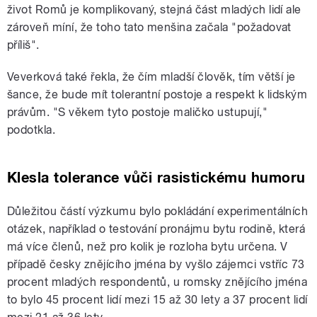
život Romů je komplikovaný, stejná část mladých lidí ale
zároveň míní, že toho tato menšina začala "požadovat
příliš".
Veverková také řekla, že čím mladší člověk, tím větší je
šance, že bude mít tolerantní postoje a respekt k lidským
právům. "S věkem tyto postoje maličko ustupují,"
podotkla.
Klesla tolerance vůči rasistickému humoru
Důležitou částí výzkumu bylo pokládání experimentálních
otázek, například o testování pronájmu bytu rodině, která
má více členů, než pro kolik je rozloha bytu určena. V
případě česky znějícího jména by vyšlo zájemci vstříc 73
procent mladých respondentů, u romsky znějícího jména
to bylo 45 procent lidí mezi 15 až 30 lety a 37 procent lidí