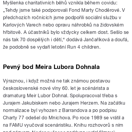
Myšlenka charitativních běhů vznikla během covidu:
„Tehdy jsme také podporovali Fond Marty Choděrové. V
předchozích ročnících jsme podpořili sociální službu v
Karlových Varech nebo opravu náhrobků na židovském
hřbitově. A účastníků bylo vždycky celkem dost. Sešlo se
nás tak 70 dospělých i dětí,“ dodává Jančaříková a doufá,
že podobně se vydaří letošní Run 4 children.
Pevný bod Meira Lubora Dohnala
Výraznou, i když možná ne tak známou postavou
československé nové vlny 60. let je scénárista a
dramaturg Meir Lubor Dohnal. Spolupracoval třeba s
Jurajem Jakubiskem nebo Jurajem Herzem. Na začátku
normalizace byl vyhozen z Barrandova a po podpisu
Charty 77 odešel do Mnichova. Po roce 1989 se vrátil a
na FAMU vyučoval scenáristiku. Knihu rozhovorů s ním