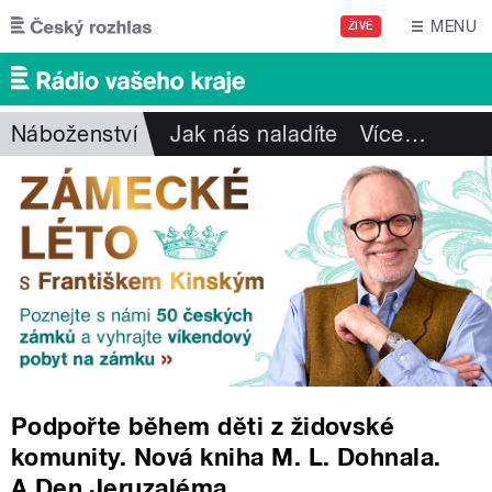
Přejít k hlavnímu obsahu
MENU
ŽIVĚ
Náboženství
Jak nás naladíte
Více
…
Podpořte během děti z židovské
komunity. Nová kniha M. L. Dohnala.
A Den Jeruzaléma