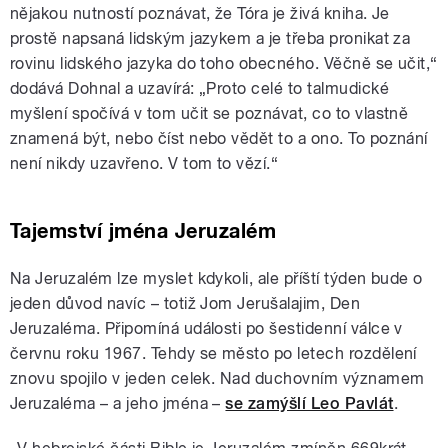
nějakou nutností poznávat, že Tóra je živá kniha. Je
prostě napsaná lidským jazykem a je třeba pronikat za
rovinu lidského jazyka do toho obecného. Věčně se učit,“
dodává Dohnal a uzavírá: „Proto celé to talmudické
myšlení spočívá v tom učit se poznávat, co to vlastně
znamená být, nebo číst nebo vědět to a ono. To poznání
není nikdy uzavřeno. V tom to vězí.“
Tajemství jména Jeruzalém
Na Jeruzalém lze myslet kdykoli, ale příští týden bude o
jeden důvod navíc – totiž Jom Jerušalajim, Den
Jeruzaléma. Připomíná události po šestidenní válce v
červnu roku 1967. Tehdy se město po letech rozdělení
znovu spojilo v jeden celek. Nad duchovním významem
Jeruzaléma – a jeho jména –
se zamýšlí Leo Pavlát
.