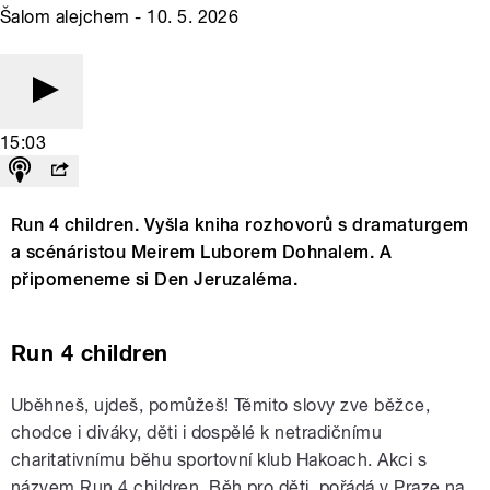
Šalom alejchem - 10. 5. 2026
15:03
Run 4 children. Vyšla kniha rozhovorů s dramaturgem
a scénáristou Meirem Luborem Dohnalem. A
připomeneme si Den Jeruzaléma.
Run 4 children
Uběhneš, ujdeš, pomůžeš! Těmito slovy zve běžce,
chodce i diváky, děti i dospělé k netradičnímu
charitativnímu běhu sportovní klub Hakoach. Akci s
názvem Run 4 children, Běh pro děti, pořádá v Praze na