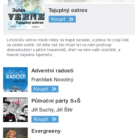
Tajuplný ostrov
Koupit
Lincolnův ostrov nikdo nikdy na mapě nenašel, a přece ho znají lidé
na celém světě. Už déle než sto třicet let na něm prožívají
dobrodružství s pěticí trosečníků, kteří na něm našli útočiště, a
hlavně nejedno tajemství.
Adventní radosti
František Novotný
Koupit
Půlnoční párty S+Š
Jiří Suchý, Jiří Šlitr
Koupit
Evergreeny