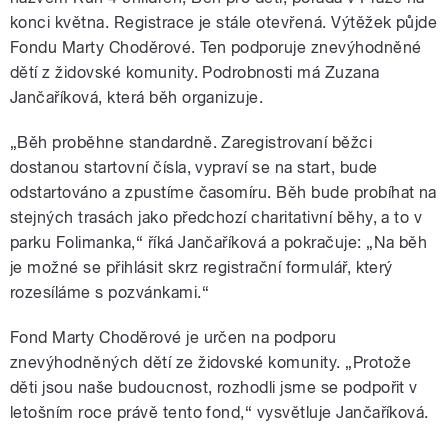
konci května. Registrace je stále otevřená. Výtěžek půjde
Fondu Marty Choděrové. Ten podporuje znevýhodněné
dětí z židovské komunity. Podrobnosti má Zuzana
Jančaříková, která běh organizuje.
„Běh proběhne standardně. Zaregistrovaní běžci
dostanou startovní čísla, vypraví se na start, bude
odstartováno a zpustíme časomíru. Běh bude probíhat na
stejných trasách jako předchozí charitativní běhy, a to v
parku Folimanka,“ říká Jančaříková a pokračuje: „Na běh
je možné se přihlásit skrz registrační formulář, který
rozesíláme s pozvánkami.“
Fond Marty Choděrové je určen na podporu
znevýhodněných dětí ze židovské komunity. „Protože
děti jsou naše budoucnost, rozhodli jsme se podpořit v
letošním roce právě tento fond,“ vysvětluje Jančaříková.