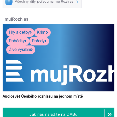
Všechny díly pořadu na mujRozhlas
mujRozhlas
Hry a četby
Krimi
Pohádky
Pořady
Živé vysílání
Audiosvět Českého rozhlasu na jednom místě
Jak nás naladíte na DABu