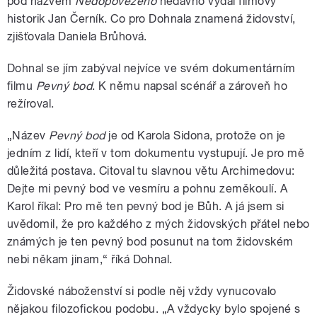
pod názvem
Nedopovězeno
nedávno vydal filmový
historik Jan Černík. Co pro Dohnala znamená židovství,
zjišťovala Daniela Brůhová.
Dohnal se jím zabýval nejvíce ve svém dokumentárním
filmu
Pevný bod
. K němu napsal scénář a zároveň ho
režíroval.
„Název
Pevný bod
je od Karola Sidona, protože on je
jedním z lidí, kteří v tom dokumentu vystupují. Je pro mě
důležitá postava. Citoval tu slavnou větu Archimedovu:
Dejte mi pevný bod ve vesmíru a pohnu zeměkoulí. A
Karol říkal: Pro mě ten pevný bod je Bůh. A já jsem si
uvědomil, že pro každého z mých židovských přátel nebo
známých je ten pevný bod posunut na tom židovském
nebi někam jinam,“ říká Dohnal.
Židovské náboženství si podle něj vždy vynucovalo
nějakou filozofickou podobu. „A vždycky bylo spojené s