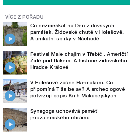
VÍCE Z POŘADU
Co nezmeškat na Den židovských
památek. Židovské chutě v Holešově.
A unikátní sbírky v Náchodě
Festival Male chajim v Třebíči. Američtí
Židé pod tlakem. A historie židovského
Hradce Králové
V Holešově začne Ha-makom. Co
připomíná Tiša be av? A archeologové
potvrzují popis Knih Makabejských
Synagoga uchovává paměť
jeruzalémského chrámu