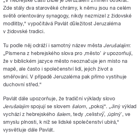
„V hebrejské části Bible je Jeruzalém zmíněn 669krát.
Zde stály dva starověké chrámy, k němu jsou na celém
světě orientovány synagogy, nikdy nezmizel z židovské
modlitby,“ vypočítává Pavlát důležitost Jeruzaléma
v židovské tradici.
Tu podle něj odráží i samotný název města
Jerušalajim
:
„Písmena z hebrejského slova pro ,městoʼ
ir
upozorňují,
že v biblickém jazyce město neoznačuje jen místo na
mapě, ale často i společenství lidí, jejich život a
směřování. V případě Jeruzaléma pak přímo vystihuje
duchovní střed.“
Pavlát dále upozorňuje, že tradiční výklady slovo
Jerušalajim
spojují se slovem
šalom
, „pokoj“. „Jiný výklad
vychází z hebrejského
šalem
, tedy ,celistvý̕, ,úplnýʼ, ve
smyslu plnosti, k níž se lidské společenství ubírá,“
vysvětluje dále Pavlát.