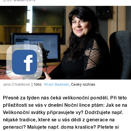
25. březen 2013
Jana Chládková
|
foto:
Khalil Baalbaki
,
Český rozhlas
Přesně za týden nás čeká velikonoční pondělí. Při této
příležitosti se vás v dnešní Noční lince ptám: Jak se na
Velikonoční svátky připravujete vy? Dodržujete např.
nějaké tradice, které se u vás dědí z generace na
generaci? Malujete např. doma kraslice? Pletete si