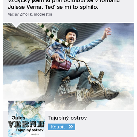
Vždycky jsem si přál ocitnout se v románu
Julese Verna. Teď se mi to splnilo.
Václav Žmolík, moderátor
Tajuplný ostrov
Koupit