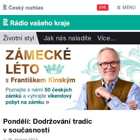
Přejít k hlavnímu obsahu
MENU
ŽIVĚ
Životní styl
Jak nás naladíte
Více
…
Pondělí: Dodržování tradic
v současnosti