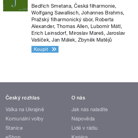
Bedřich Smetana, Česká filharmonie,
Wolfgang Sawallisch, Johannes Brahms,
Pražský filharmonický sbor, Roberta
Alexander, Thomas Allen, Lubomír Mátl,
Erich Leinsdorf, Miroslav Mareš, Jaroslav
Vašíček, Jan Málek, Zbyněk Matějů
Koupit
Český rozhlas
O nás
Válka na Ukrajině
Jak nás naladíte
Komunální volby
Nápověda
Stanice
Lidé v rádiu
eShop
Kariéra