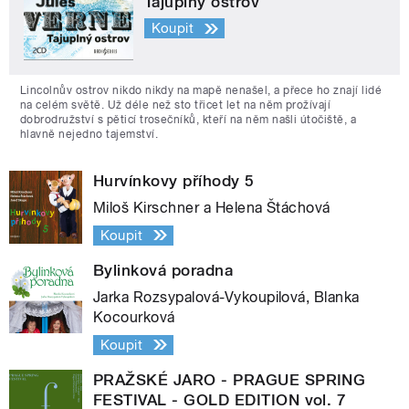
Tajuplný ostrov
Koupit
Lincolnův ostrov nikdo nikdy na mapě nenašel, a přece ho znají lidé
na celém světě. Už déle než sto třicet let na něm prožívají
dobrodružství s pěticí trosečníků, kteří na něm našli útočiště, a
hlavně nejedno tajemství.
Hurvínkovy příhody 5
Miloš Kirschner a Helena Štáchová
Koupit
Bylinková poradna
Jarka Rozsypalová-Vykoupilová, Blanka
Kocourková
Koupit
PRAŽSKÉ JARO - PRAGUE SPRING
FESTIVAL - GOLD EDITION vol. 7