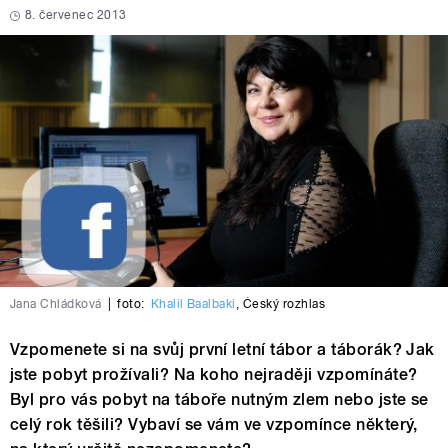
8. červenec 2013
Jana Chládková
|
foto:
Khalil Baalbaki
,
Český rozhlas
Vzpomenete si na svůj první letní tábor a táborák? Jak
jste pobyt prožívali? Na koho nejraději vzpomínáte?
Byl pro vás pobyt na táboře nutným zlem nebo jste se
celý rok těšili? Vybaví se vám ve vzpomínce některý,