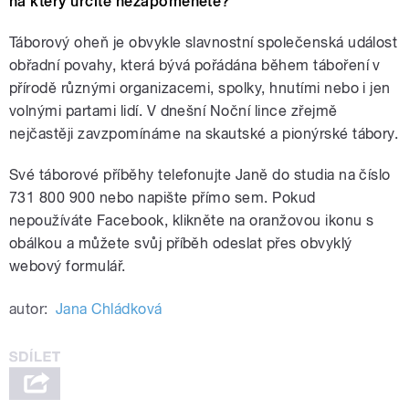
na který určitě nezapomenete?
Táborový oheň je obvykle slavnostní společenská událost
obřadní povahy, která bývá pořádána během táboření v
přírodě různými organizacemi, spolky, hnutími nebo i jen
volnými partami lidí. V dnešní Noční lince zřejmě
nejčastěji zavzpomínáme na skautské a pionýrské tábory.
Své táborové příběhy telefonujte Janě do studia na číslo
731 800 900 nebo napište přímo sem. Pokud
nepoužíváte Facebook, klikněte na oranžovou ikonu s
obálkou a můžete svůj příběh odeslat přes obvyklý
webový formulář.
autor:
Jana Chládková