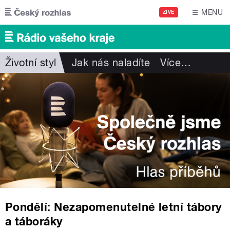
Přejít k hlavnímu obsahu
MENU
ŽIVĚ
Životní styl
Jak nás naladíte
Více
…
Pondělí: Nezapomenutelné letní tábory
a táboráky