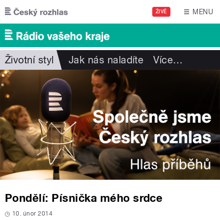
Přejít k hlavnímu obsahu
MENU
ŽIVĚ
Životní styl
Jak nás naladíte
Více
…
Pondělí: Písnička mého srdce
10. únor 2014