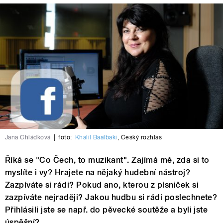
Jana Chládková
|
foto:
Khalil Baalbaki
,
Český rozhlas
Říká se "Co Čech, to muzikant". Zajímá mě, zda si to
myslíte i vy? Hrajete na nějaký hudební nástroj?
Zazpíváte si rádi? Pokud ano, kterou z písniček si
zazpíváte nejraději? Jakou hudbu si rádi poslechnete?
Přihlásili jste se např. do pěvecké soutěže a byli jste
úspěšní?