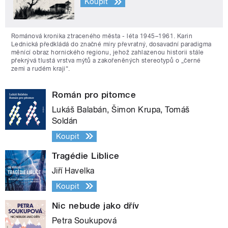
Koupit
Románová kronika ztraceného města - léta 1945–1961. Karin
Lednická předkládá do značné míry převratný, dosavadní paradigma
měnící obraz hornického regionu, jehož zahlazenou historii stále
překrývá tlustá vrstva mýtů a zakořeněných stereotypů o „černé
zemi a rudém kraji“.
Román pro pitomce
Lukáš Balabán, Šimon Krupa, Tomáš
Soldán
Koupit
Tragédie Liblice
Jiří Havelka
Koupit
Nic nebude jako dřív
Petra Soukupová