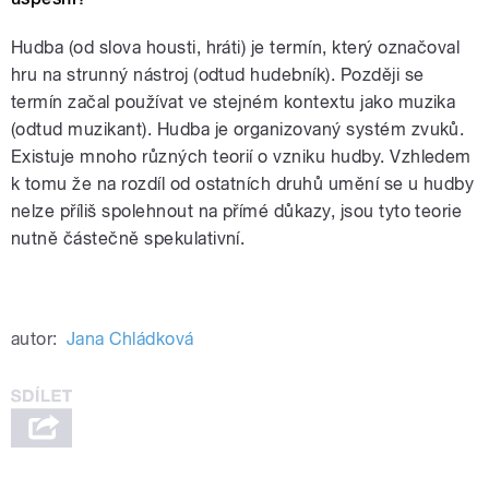
Hudba (od slova housti, hráti) je termín, který označoval
hru na strunný nástroj (odtud hudebník). Později se
termín začal používat ve stejném kontextu jako muzika
(odtud muzikant). Hudba je organizovaný systém zvuků.
Existuje mnoho různých teorií o vzniku hudby. Vzhledem
k tomu že na rozdíl od ostatních druhů umění se u hudby
nelze příliš spolehnout na přímé důkazy, jsou tyto teorie
nutně částečně spekulativní.
autor:
Jana Chládková