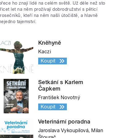
přece ho znají lidé na celém světě. Už déle než sto
třicet let na něm prožívají dobrodružství s pěticí
trosečníků, kteří na něm našli útočiště, a hlavně
nejedno tajemství.
Kněhyně
Kaczi
Koupit
Setkání s Karlem
Čapkem
František Novotný
Koupit
Veterinární poradna
Jaroslava Vykoupilová, Milan
Štourač