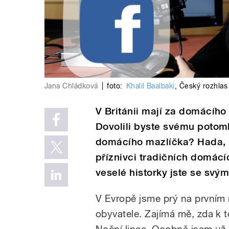
Jana Chládková
|
foto:
Khalil Baalbaki
,
Český rozhlas
V Británii mají za domácíh
Dovolili byste svému potom
domácího mazlíčka? Hada, 
příznivci tradičních domácí
veselé historky jste se svým
V Evropě jsme prý na prvním
obyvatele. Zajímá mě, zda k t
Noční lince. Osobně jsem už o