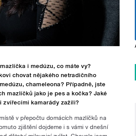
o mazlíčka i medúzu, co máte vy?
kovi chovat nějakého netradičního
medúzu, chameleona? Případně, jste
ch mazlíčků jako je pes a kočka? Jaké
i zvířecími kamarády zažili?
 místě v přepočtu domácích mazlíčků na
omuto zjištění dojdeme i s vámi v dnešní
d dětství milovnicí zvířat. Chovala jsem