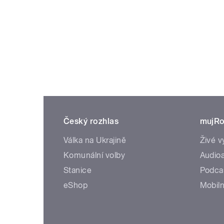
Český rozhlas
mujRo
Válka na Ukrajině
Živé v
Komunální volby
Audioa
Stanice
Podca
eShop
Mobiln