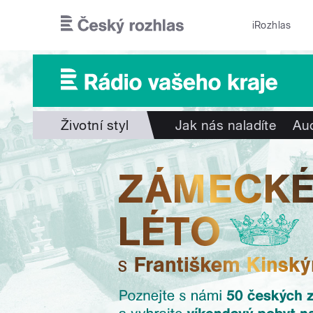
Přejít k hlavnímu obsahu
iRozhlas
Životní styl
Jak nás naladíte
Aud