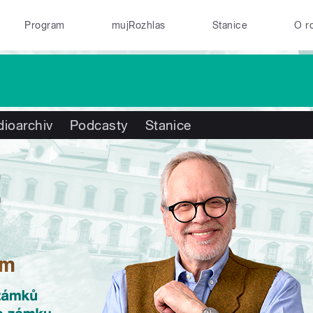
Program
mujRozhlas
Stanice
O r
ioarchiv
Podcasty
Stanice