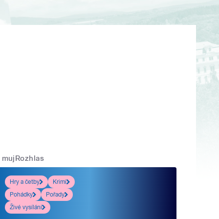
mujRozhlas
Hry a četby
Krimi
Pohádky
Pořady
Živé vysílání