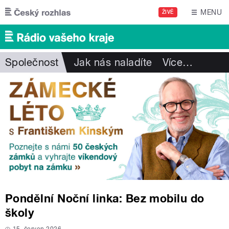
Přejít k hlavnímu obsahu
MENU
ŽIVĚ
Společnost
Jak nás naladíte
Více
…
Pondělní Noční linka: Bez mobilu do
školy