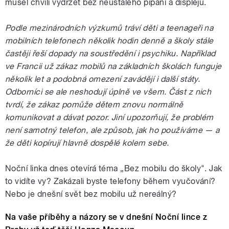
musel chvíli vydržet bez neustálého pípání a displejů.
Podle mezinárodních výzkumů tráví děti a teenageři na
mobilních telefonech několik hodin denně a školy stále
častěji řeší dopady na soustředění i psychiku. Například
ve Francii už zákaz mobilů na základních školách funguje
několik let a podobná omezení zavádějí i další státy.
Odborníci se ale neshodují úplně ve všem. Část z nich
tvrdí, že zákaz pomůže dětem znovu normálně
komunikovat a dávat pozor. Jiní upozorňují, že problém
není samotný telefon, ale způsob, jak ho používáme — a
že děti kopírují hlavně dospělé kolem sebe.
Noční linka dnes otevírá téma „Bez mobilu do školy". Jak
to vidíte vy? Zakázali byste telefony během vyučování?
Nebo je dnešní svět bez mobilu už nereálný?
Na vaše příběhy a názory se v dnešní Noční lince z