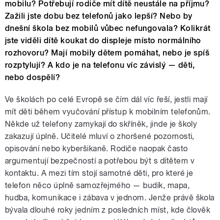
mobilu? Potřebují rodiče mít dítě neustále na příjmu?
Zažili jste dobu bez telefonů jako lepší? Nebo by
dnešní škola bez mobilů vůbec nefungovala? Kolikrát
jste viděli dítě koukat do displeje místo normálního
rozhovoru? Mají mobily dětem pomáhat, nebo je spíš
rozptylují? A kdo je na telefonu víc závislý — děti,
nebo dospělí?
Ve školách po celé Evropě se čím dál víc řeší, jestli mají
mít děti během vyučování přístup k mobilním telefonům.
Někde už telefony zamykají do skříněk, jinde je školy
zakazují úplně. Učitelé mluví o zhoršené pozornosti,
opisování nebo kyberšikaně. Rodiče naopak často
argumentují bezpečností a potřebou být s dítětem v
kontaktu. A mezi tím stojí samotné děti, pro které je
telefon něco úplně samozřejmého — budík, mapa,
hudba, komunikace i zábava v jednom. Jenže právě škola
bývala dlouhé roky jedním z posledních míst, kde člověk