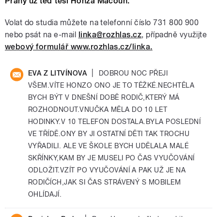
Prahy už teď těší Honza Macoun.
Volat do studia můžete na telefonní číslo 731 800 900
nebo psát na e-mail
linka@rozhlas.cz
, případně využijte
webový formulář www.rozhlas.cz/linka.
|
EVA Z LITVÍNOVA
DOBROU NOC PŘEJI
VŠEM.VÍTE HONZO ONO JE TO TĚŽKÉ.NECHTĚLA
BYCH BÝT V DNEŠNÍ DOBĚ RODIČ,KTERÝ MÁ
ROZHODNOUT.VNUČKA MĚLA DO 10 LET
HODINKY.V 10 TELEFON DOSTALA.BYLA POSLEDNÍ
VE TŘÍDĚ.ONY BY JI OSTATNÍ DĚTI TAK TROCHU
VYŘADILI. ALE VE ŠKOLE BYCH UDĚLALA MALÉ
SKŘÍNKY,KAM BY JE MUSELI PO ČAS VYUČOVÁNÍ
ODLOŽIT.VZÍT PO VYUČOVÁNÍ A PAK UŽ JE NA
RODIČÍCH,JAK SI ČAS STRÁVENÝ S MOBILEM
OHLÍDAJÍ.