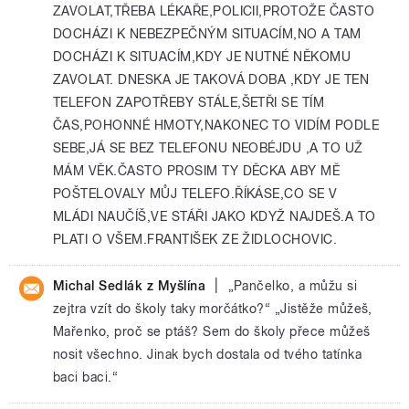
ZAVOLAT,TŘEBA LÉKAŘE,POLICII,PROTOŽE ČASTO
DOCHÁZI K NEBEZPEČNÝM SITUACÍM,NO A TAM
DOCHÁZI K SITUACÍM,KDY JE NUTNÉ NĚKOMU
ZAVOLAT. DNESKA JE TAKOVÁ DOBA ,KDY JE TEN
TELEFON ZAPOTŘEBY STÁLE,ŠETŘI SE TÍM
ČAS,POHONNÉ HMOTY,NAKONEC TO VIDÍM PODLE
SEBE,JÁ SE BEZ TELEFONU NEOBÉJDU ,A TO UŽ
MÁM VĚK.ČASTO PROSIM TY DĚCKA ABY MĚ
POŠTELOVALY MŮJ TELEFO.ŘÍKÁSE,CO SE V
MLÁDI NAUČÍŠ,VE STÁŘI JAKO KDYŽ NAJDEŠ.A TO
PLATI O VŠEM.FRANTIŠEK ZE ŽIDLOCHOVIC.
|
Michal Sedlák z Myšlína
„Pančelko, a můžu si
zejtra vzít do školy taky morčátko?“ „Jistěže můžeš,
Mařenko, proč se ptáš? Sem do školy přece můžeš
nosit všechno. Jinak bych dostala od tvého tatínka
baci baci.“