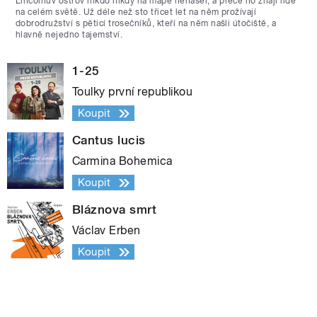
Lincolnův ostrov nikdo nikdy na mapě nenašel, a přece ho znají lidé
na celém světě. Už déle než sto třicet let na něm prožívají
dobrodružství s pěticí trosečníků, kteří na něm našli útočiště, a
hlavně nejedno tajemství.
1-25
Toulky první republikou
Koupit
Cantus lucis
Carmina Bohemica
Koupit
Bláznova smrt
Václav Erben
Koupit