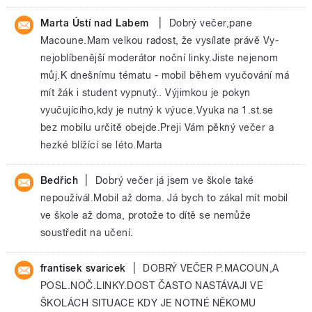
|
Marta Ústí nad Labem
Dobrý večer,pane
Macoune.Mam velkou radost, že vysílate právě Vy-
nejoblíbenější moderátor noční linky.Jiste nejenom
můj.K dnešnímu tématu - mobil během vyučování má
mít žák i student vypnutý.. Výjimkou je pokyn
vyučujícího,kdy je nutný k výuce.Vyuka na 1.st.se
bez mobilu určitě obejde.Preji Vám pěkný večer a
hezké blížící se léto.Marta
|
Bedřich
Dobrý večer já jsem ve škole také
nepoužívál.Mobil až doma. Já bych to zákal mít mobil
ve škole až doma, protože to dítě se nemůže
soustředit na učení.
|
frantisek svaricek
DOBRÝ VEČER P.MACOUN,A
POSL.NOČ.LINKY.DOST ČASTO NASTÁVAJI VE
ŠKOLÁCH SITUACE KDY JE NOTNÉ NĚKOMU