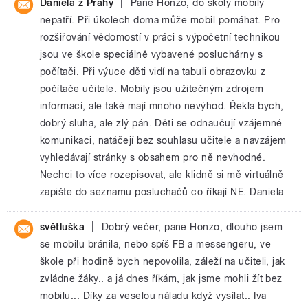
|
Daniela z Prahy
Pane Honzo, do školy mobily
nepatří. Při úkolech doma může mobil pomáhat. Pro
rozšiřování vědomostí v práci s výpočetní technikou
jsou ve škole speciálně vybavené posluchárny s
počítači. Při výuce děti vidí na tabuli obrazovku z
počítače učitele. Mobily jsou užitečným zdrojem
informací, ale také mají mnoho nevýhod. Řekla bych,
dobrý sluha, ale zlý pán. Děti se odnaučují vzájemné
komunikaci, natáčejí bez souhlasu učitele a navzájem
vyhledávají stránky s obsahem pro ně nevhodné.
Nechci to více rozepisovat, ale klidně si mě virtuálně
zapište do seznamu posluchačů co říkají NE. Daniela
|
světluška
Dobrý večer, pane Honzo, dlouho jsem
se mobilu bránila, nebo spíš FB a messengeru, ve
škole při hodině bych nepovolila, záleží na učiteli, jak
zvládne žáky.. a já dnes říkám, jak jsme mohli žít bez
mobilu... Díky za veselou náladu když vysílat.. Iva