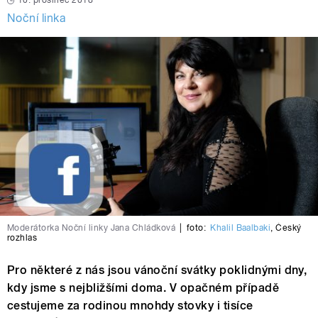
10. prosinec 2018
Noční linka
Moderátorka Noční linky Jana Chládková
|
foto:
Khalil Baalbaki
,
Český
rozhlas
Pro některé z nás jsou vánoční svátky poklidnými dny,
kdy jsme s nejbližšími doma. V opačném případě
cestujeme za rodinou mnohdy stovky i tisíce