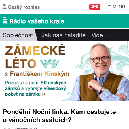
Přejít k hlavnímu obsahu
MENU
ŽIVĚ
Společnost
Jak nás naladíte
Více
…
Pondělní Noční linka: Kam cestujete
o vánočních svátcích?