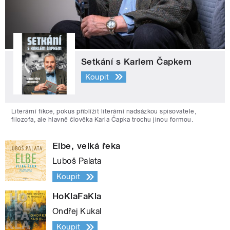
Setkání s Karlem Čapkem
Koupit
Literární fikce, pokus přiblížit literární nadsázkou spisovatele,
filozofa, ale hlavně člověka Karla Čapka trochu jinou formou.
Elbe, velká řeka
Luboš Palata
Koupit
HoKlaFaKla
Ondřej Kukal
Koupit