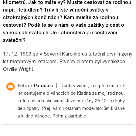
kilometrů. Jak to máte vy? Musíte cestovat za rodinou
např. i letadlem? Trávili jste vánoční svátky v
cizokrajných končinách? Kam musíte za rodinou
cestovat? Podělte se s námi o vaše zážitky z cest o
vánočních svátcích. Je i atmosféra při cestování
sváteční?
17. 12. 1903 se v Severní Karolíně uskutečnil první řízený
let motorovým letadlem. Prvním pilotem byl vynálezce
Orville Wright.
|
Petra z Pardubic
Ddobrý večer, já s přítelem už 6
let cestujeme o Vánocîch do Kladna za mojî rodinou.
Letos pojedu asi sama. Jezdíme vždy 25.12. a druhý
den zpátky. Přeji Vám i ostaním moderátorům krásné
a klidné Vánoce. Petra z pardubic