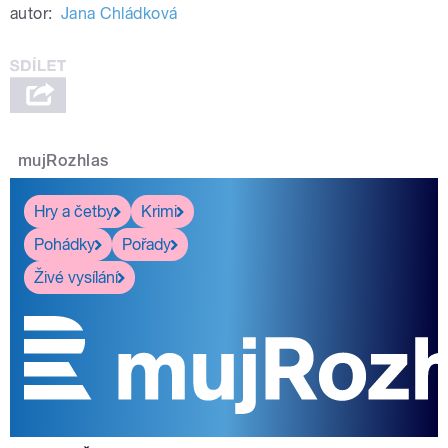
autor:
Jana Chládková
mujRozhlas
Hry a četby
Krimi
Pohádky
Pořady
Živé vysílání