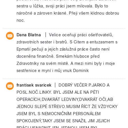
sestra u lůžka, svoji práci jsem milovala. Bylo to
náročné a zároven krásné. Přeji všem klidnou dobrou
noc.
|
Dana Blatna
Velice oceňuji práci ošetřovatelů,
zdravotních sester i bratrů. S Citem a entuzasmem s
Epmatií pečují a jejich záslužná práce často není
doceněna finančně. Smekám hluboce před
Zdravotníky na svém místě. A mezi nimi byly i moje
sestřenice e myní i můj vnuk Dominik
|
frantisek svaricek
DOBRÝ VEČER P.JARKO A
POSL.NOČ.LINKY. BYL JSEM ALE NA PĚTI
OPERACÍCH,DVAKRÁT LEDVINY,DVAKRÁT OČI,AB
JEDNOU SLEPÉ STŘEVO.MUSIM ŘÍCT ŽE VŽDYCKY
JSEM BYL S NEMOCNIČNÍM PERSONÁLEM
SPOKOJENÝ,TAKY JSEM SE SNAŽIL JIM JEJICH
PRÁCI USNADNIT.JEN JEDNOU JSEM BYL