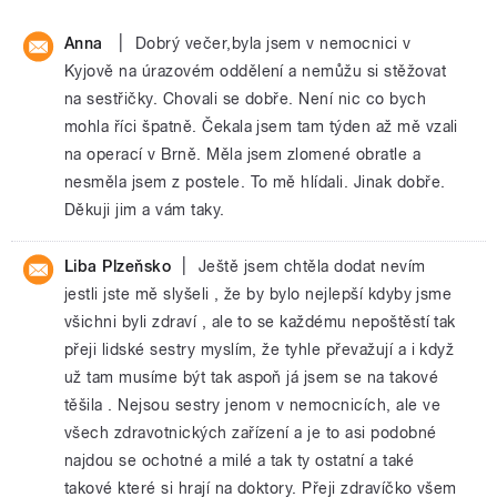
|
Anna
Dobrý večer,byla jsem v nemocnici v
Kyjově na úrazovém oddělení a nemůžu si stěžovat
na sestřičky. Chovali se dobře. Není nic co bych
mohla říci špatně. Čekala jsem tam týden až mě vzali
na operací v Brně. Měla jsem zlomené obratle a
nesměla jsem z postele. To mě hlídali. Jinak dobře.
Děkuji jim a vám taky.
|
Liba Plzeňsko
Ještě jsem chtěla dodat nevím
jestli jste mě slyšeli , že by bylo nejlepší kdyby jsme
všichni byli zdraví , ale to se každému nepoštěstí tak
přeji lidské sestry myslím, že tyhle převažují a i když
už tam musíme být tak aspoň já jsem se na takové
těšila . Nejsou sestry jenom v nemocnicích, ale ve
všech zdravotnických zařízení a je to asi podobné
najdou se ochotné a milé a tak ty ostatní a také
takové které si hrají na doktory. Přeji zdravíčko všem