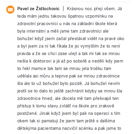
|
Pavel ze Židlochovic
Krásnou noc přeji všem. Já
teda mám jednu takovou špatnou vzpomínku na
zdravotní pracovníci u nás na základní škole která
byla internátní a měli jsme tam zdravotníci ale
bohužel když jsem začal přestávat vidět na pravé oko
a byl jsem za ní tak říkala že jsi vymýšlím že to není
pravda a že se chci zase ulejt a tak mi tak se mnou
nešla k doktorovi a já až po sobotě a neděli kdy jsem
to řekl mamce tak tam se mnou jela trošku tam
udělala asi můru a teprve pak se mnou zdravotnice
šla ale to už bohužel bylo pozdě. Já bohužel nevím
jestli se to dalo to ještě zachránit kdyby se mnou šla
zdravotnice hned, ale docela mě tam překvapil ten
přístup k tomu stavu zvlášť na škole pro zrakově
postižené. Jinak když jsem byl pak na operaci s tím
okem tak si pamatuji že jsem tam ještě s dalšíma
dětskýma pacientama nacvičil scénku a pak jsme to