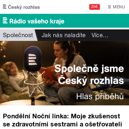
Přejít k hlavnímu obsahu
MENU
ŽIVĚ
Společnost
Jak nás naladíte
Více
…
Pondělní Noční linka: Moje zkušenost
se zdravotními sestrami a ošetřovateli