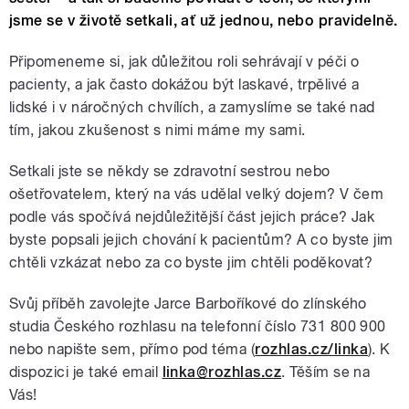
jsme se v životě setkali, ať už jednou, nebo pravidelně.
Připomeneme si, jak důležitou roli sehrávají v péči o
pacienty, a jak často dokážou být laskavé, trpělivé a
lidské i v náročných chvílích, a zamyslíme se také nad
tím, jakou zkušenost s nimi máme my sami.
Setkali jste se někdy se zdravotní sestrou nebo
ošetřovatelem, který na vás udělal velký dojem? V čem
podle vás spočívá nejdůležitější část jejich práce? Jak
byste popsali jejich chování k pacientům? A co byste jim
chtěli vzkázat nebo za co byste jim chtěli poděkovat?
Svůj příběh zavolejte Jarce Barboříkové do zlínského
studia Českého rozhlasu na telefonní číslo 731 800 900
nebo napište sem, přímo pod téma (
rozhlas.cz/linka
). K
dispozici je také email
linka@rozhlas.cz
. Těším se na
Vás!