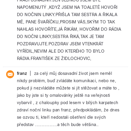
NAPOMENUTÝ ,KDYŽ JSEM NA TOALETĚ HOVOŘI
DO NOČNIN LINKY.PŘIŠLA TAM SESTRA A ŘIKALA
MĚ, PANE ŠVAŘÍČKU,PROSIM VÁS,SKÝM TO TAK
NAHLAS HOVOŘÍTE,JÁ ŘIKÁM, HOVOŘIM DO RÁDIA
DO NOČNI LINKY,SESTRA ŘIKÁ,TAK JE TAM
POZDRAVUJTE.POZDRAV JSEM VTENKRÁT
VYŘÍDIL,NEVIM ALE DO KTERÉHO TO BYLO
RÁDIA.FRANTIŠEK ZE ŽIDLOCHOVIC,
|
franz
za celý můj dosavadní život jsem neměl
nikdy problém, buď zvládáte komunikaci, nebo ne,
pokud ji nezvládáte můžete si jít stěžovat a máte to ,
jako by jste si ty omalovánky ještě na veřejnosti
vybarvil , z chaloupky pod lesem v bílých karpatech
zdraví noční linku pan franz, předpokládám, že dnes
se ozvou ti, kteří nedostali ošetření dle svých
představ .................a těch bude většina..