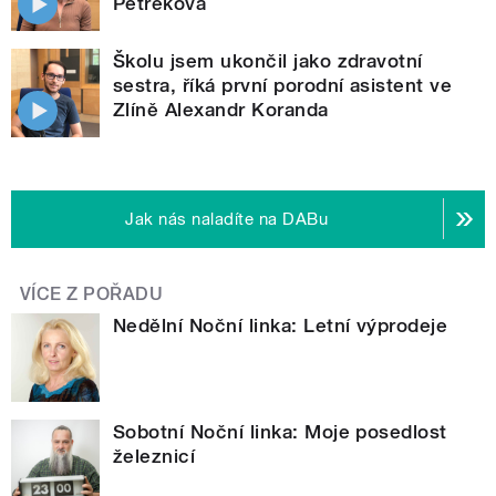
Petřeková
Školu jsem ukončil jako zdravotní
sestra, říká první porodní asistent ve
Zlíně Alexandr Koranda
Jak nás naladíte na DABu
VÍCE Z POŘADU
Nedělní Noční linka: Letní výprodeje
Sobotní Noční linka: Moje posedlost
železnicí