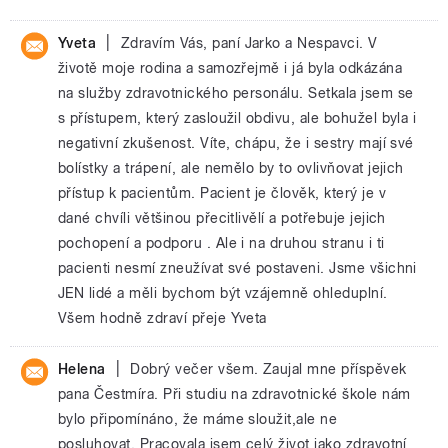
|
Yveta
Zdravím Vás, paní Jarko a Nespavci. V
životě moje rodina a samozřejmě i já byla odkázána
na služby zdravotnického personálu. Setkala jsem se
s přístupem, který zasloužil obdivu, ale bohužel byla i
negativní zkušenost. Víte, chápu, že i sestry mají své
bolístky a trápení, ale nemělo by to ovlivňovat jejich
přístup k pacientům. Pacient je člověk, který je v
dané chvíli většinou přecitlivělí a potřebuje jejich
pochopení a podporu . Ale i na druhou stranu i ti
pacienti nesmí zneužívat své postaveni. Jsme všichni
JEN lidé a měli bychom být vzájemně ohleduplní.
Všem hodně zdraví přeje Yveta
|
Helena
Dobrý večer všem. Zaujal mne příspěvek
pana Čestmíra. Při studiu na zdravotnické škole nám
bylo připomínáno, že máme sloužit,ale ne
posluhovat, Pracovala jsem celý život jako zdravotní