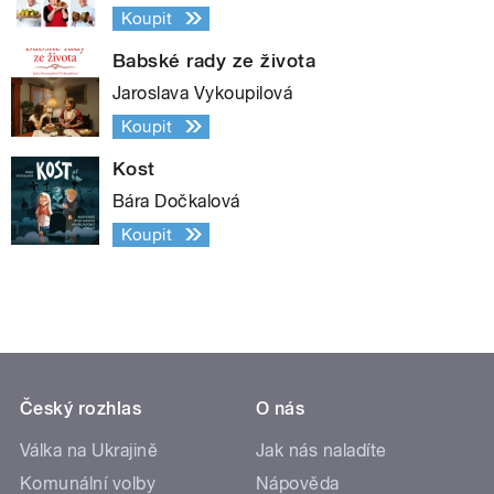
Koupit
Babské rady ze života
Jaroslava Vykoupilová
Koupit
Kost
Bára Dočkalová
Koupit
Český rozhlas
O nás
Válka na Ukrajině
Jak nás naladíte
Komunální volby
Nápověda