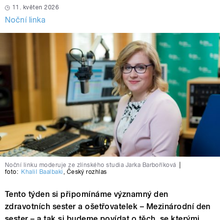
11. květen 2026
Noční linka
Noční linku moderuje ze zlínského studia Jarka Barboříková
|
foto:
Khalil Baalbaki
,
Český rozhlas
Tento týden si připomínáme významný den
zdravotních sester a ošetřovatelek – Mezinárodní den
sester – a tak si budeme povídat o těch, se kterými