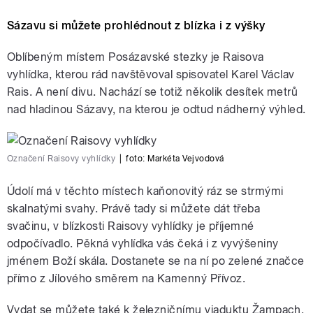
Sázavu si můžete prohlédnout z blízka i z výšky
Oblíbeným místem Posázavské stezky je Raisova
vyhlídka, kterou rád navštěvoval spisovatel Karel Václav
Rais. A není divu. Nachází se totiž několik desítek metrů
nad hladinou Sázavy, na kterou je odtud nádherný výhled.
Označení Raisovy vyhlídky
|
foto:
Markéta Vejvodová
Údolí má v těchto místech kaňonovitý ráz se strmými
skalnatými svahy. Právě tady si můžete dát třeba
svačinu, v blízkosti Raisovy vyhlídky je příjemné
odpočívadlo. Pěkná vyhlídka vás čeká i z vyvýšeniny
jménem Boží skála. Dostanete se na ní po zelené značce
přímo z Jílového směrem na Kamenný Přívoz.
Vydat se můžete také k železničnímu viaduktu Žampach,