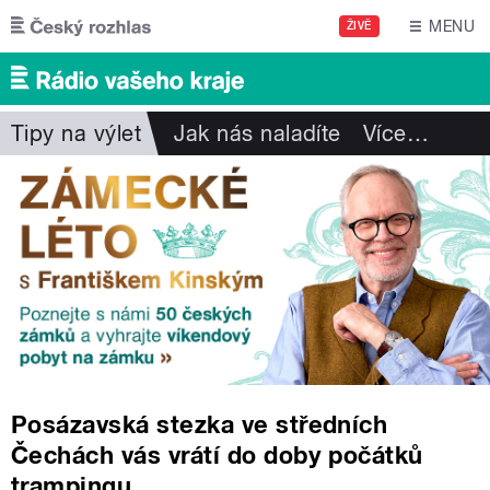
Přejít k hlavnímu obsahu
MENU
ŽIVĚ
Tipy na výlet
Jak nás naladíte
Více
…
Posázavská stezka ve středních
Čechách vás vrátí do doby počátků
trampingu