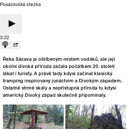
Posázavská stezka
3:22
Řeka Sázava je oblíbeným místem vodáků, ale její
okolní divoká příroda začala počátkem 20. století
lákat i turisty. A právě tady kdysi začínal klasický
tramping inspirovaný junáctvím a Divokým západem.
Ostatně strmé skály a nepřístupná příroda tu kdysi
americký Divoký západ skutečně připomínaly.