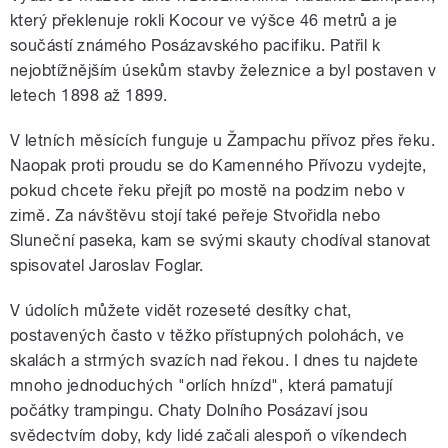
který překlenuje rokli Kocour ve výšce 46 metrů a je
součástí známého Posázavského pacifiku. Patřil k
nejobtížnějším úsekům stavby železnice a byl postaven v
letech 1898 až 1899.
V letních měsících funguje u Žampachu přívoz přes řeku.
Naopak proti proudu se do Kamenného Přívozu vydejte,
pokud chcete řeku přejít po mostě na podzim nebo v
zimě. Za návštěvu stojí také peřeje Stvořidla nebo
Sluneční paseka, kam se svými skauty chodíval stanovat
spisovatel Jaroslav Foglar.
V údolích můžete vidět rozeseté desítky chat,
postavených často v těžko přístupných polohách, ve
skalách a strmých svazích nad řekou. I dnes tu najdete
mnoho jednoduchých "orlích hnízd", která pamatují
počátky trampingu. Chaty Dolního Posázaví jsou
svědectvím doby, kdy lidé začali alespoň o víkendech