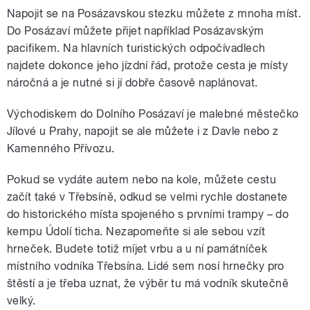
Napojit se na Posázavskou stezku můžete z mnoha míst.
Do Posázaví můžete přijet například Posázavským
pacifikem. Na hlavních turistických odpočívadlech
najdete dokonce jeho jízdní řád, protože cesta je místy
náročná a je nutné si jí dobře časově naplánovat.
Východiskem do Dolního Posázaví je malebné městečko
Jílové u Prahy, napojit se ale můžete i z Davle nebo z
Kamenného Přívozu.
Pokud se vydáte autem nebo na kole, můžete cestu
začít také v Třebsíně, odkud se velmi rychle dostanete
do historického místa spojeného s prvními trampy – do
kempu Údolí ticha. Nezapomeňte si ale sebou vzít
hrneček. Budete totiž míjet vrbu a u ní památníček
místního vodníka Třebsína. Lidé sem nosí hrnečky pro
štěstí a je třeba uznat, že výběr tu má vodník skutečně
velký.