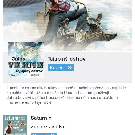
Tajuplný ostrov
Koupit
Lincolnův ostrov nikdo nikdy na mapě nenašel, a přece ho znají lidé
na celém světě. Už déle než sto třicet let na něm prožívají
dobrodružství s pěticí trosečníků, kteří na něm našli útočiště, a
hlavně nejedno tajemství.
Saturnin
Zdeněk Jirotka