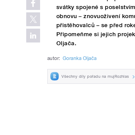
svátky spojené s poselství
obnovu – znovuoživení kom
přistěhovalců – se před rok
Připomeňme si jejich projek
Oljača.
autor:
Goranka Oljača
Všechny díly pořadu na mujRozhlas