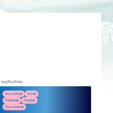
mujRozhlas
Hry a četby
Krimi
Pohádky
Pořady
Živé vysílání