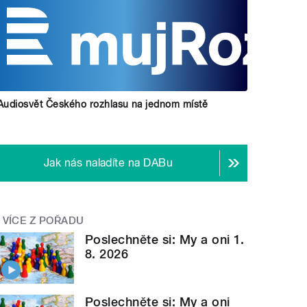
Audiosvět Českého rozhlasu na jednom místě
Jak nás naladíte na DABu
VÍCE Z POŘADU
Poslechněte si: My a oni 1.
8. 2026
Poslechněte si: My a oni