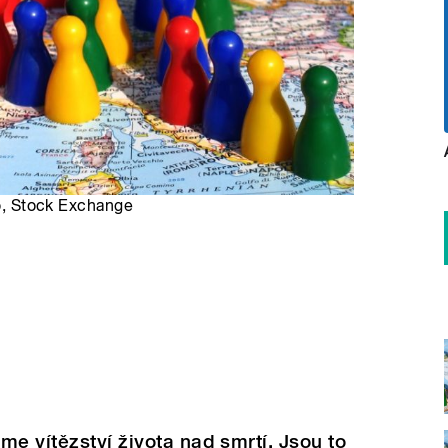
ro, Stock Exchange
me vítězství života nad smrtí. Jsou to