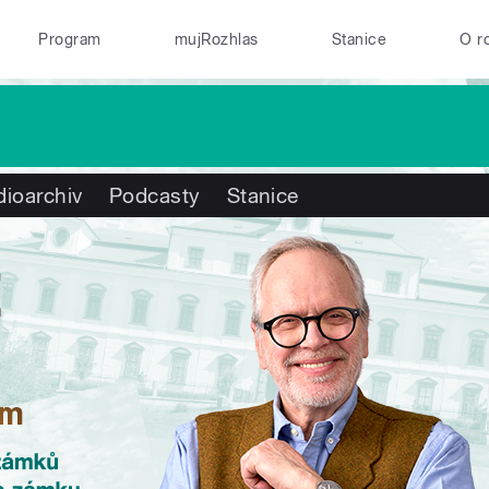
Program
mujRozhlas
Stanice
O r
ioarchiv
Podcasty
Stanice