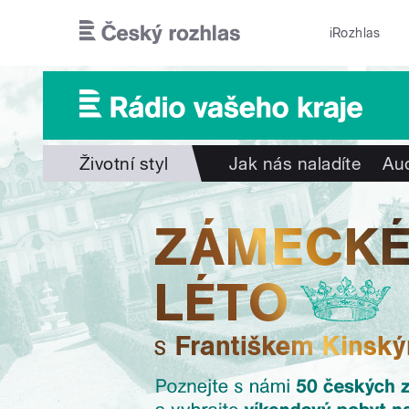
Přejít k hlavnímu obsahu
iRozhlas
Životní styl
Jak nás naladíte
Aud