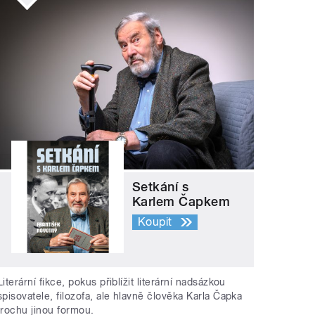
Setkání s
Karlem Čapkem
Koupit
Literární fikce, pokus přiblížit literární nadsázkou
spisovatele, filozofa, ale hlavně člověka Karla Čapka
trochu jinou formou.