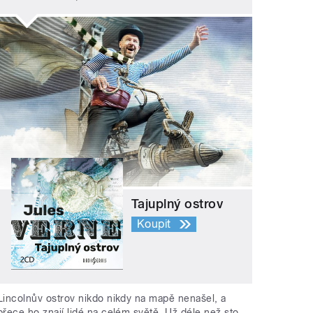
Tajuplný ostrov
Koupit
Lincolnův ostrov nikdo nikdy na mapě nenašel, a
přece ho znají lidé na celém světě. Už déle než sto