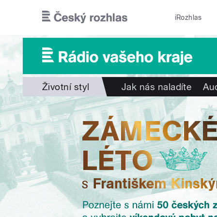
Přejít k hlavnímu obsahu
iRozhlas
Životní styl
Jak nás naladíte
Aud