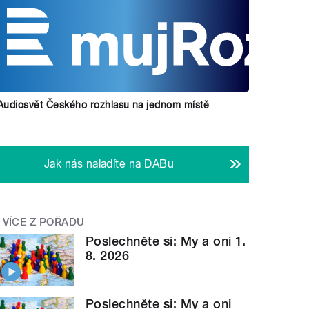
Audiosvět Českého rozhlasu na jednom místě
Jak nás naladíte na DABu
VÍCE Z POŘADU
Poslechněte si: My a oni 1.
8. 2026
Poslechněte si: My a oni