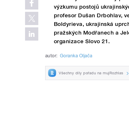
výzkumu postojů ukrajinský
profesor Dušan Drbohlav, v
Boldyrieva, ukrajinská uprch
pražských Modřanech a Jelen
organizace Slovo 21.
autor:
Goranka Oljača
Všechny díly pořadu na mujRozhlas