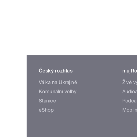
Český rozhlas
mujRo
Válka na Ukrajině
Živé v
Komunální volby
Audioa
Stanice
Podca
eShop
Mobiln