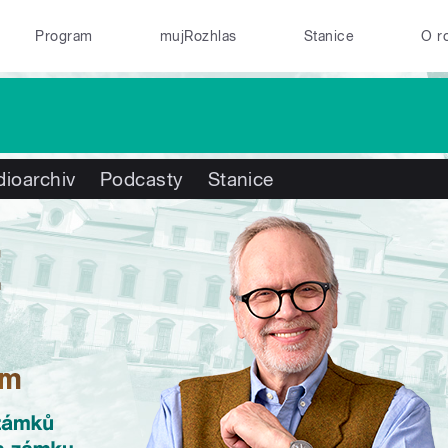
Program
mujRozhlas
Stanice
O r
ioarchiv
Podcasty
Stanice