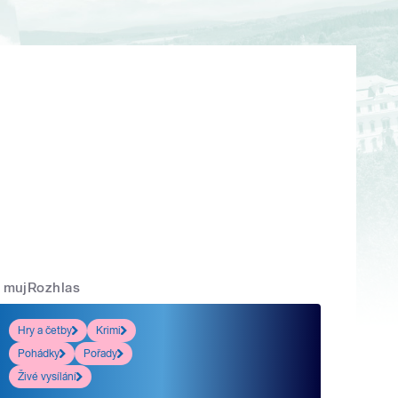
mujRozhlas
Hry a četby
Krimi
Pohádky
Pořady
Živé vysílání