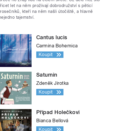
třicet let na něm prožívají dobrodružství s pěticí
trosečníků, kteří na něm našli útočiště, a hlavně
nejedno tajemství.
Cantus lucis
Carmina Bohemica
Koupit
Saturnin
Zdeněk Jirotka
Koupit
Případ Holečkovi
Bianca Bellová
Koupit