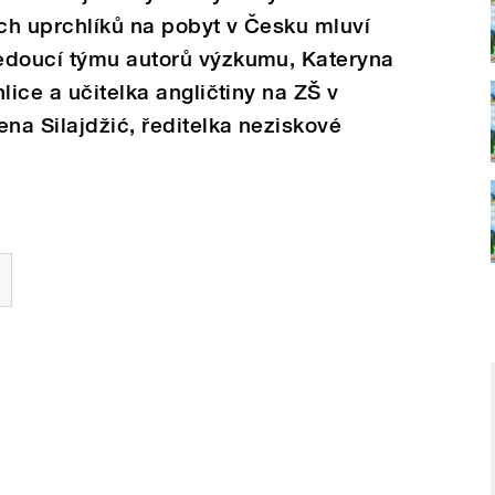
ch uprchlíků na pobyt v Česku mluví
edoucí týmu autorů výzkumu, Kateryna
lice a učitelka angličtiny na ZŠ v
a Silajdžić, ředitelka neziskové