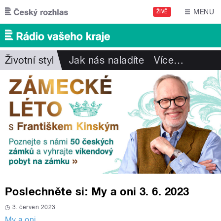
Přejít k hlavnímu obsahu
MENU
ŽIVĚ
Životní styl
Jak nás naladíte
Více
…
Poslechněte si: My a oni 3. 6. 2023
3. červen 2023
My a oni