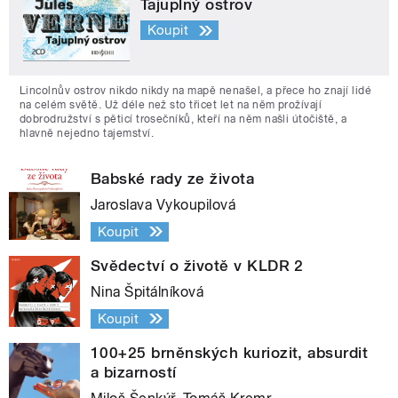
Tajuplný ostrov
Koupit
Lincolnův ostrov nikdo nikdy na mapě nenašel, a přece ho znají lidé
na celém světě. Už déle než sto třicet let na něm prožívají
dobrodružství s pěticí trosečníků, kteří na něm našli útočiště, a
hlavně nejedno tajemství.
Babské rady ze života
Jaroslava Vykoupilová
Koupit
Svědectví o životě v KLDR 2
Nina Špitálníková
Koupit
100+25 brněnských kuriozit, absurdit
a bizarností