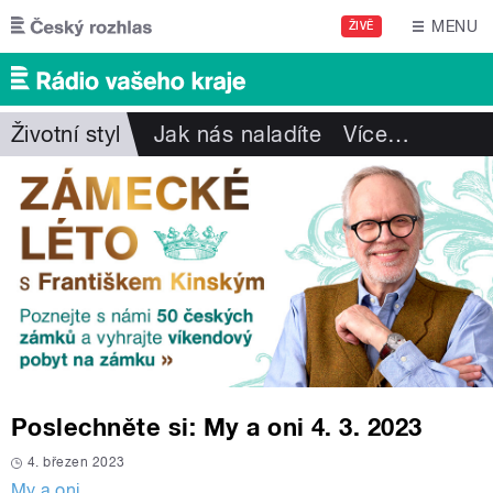
Přejít k hlavnímu obsahu
MENU
ŽIVĚ
Životní styl
Jak nás naladíte
Více
…
Poslechněte si: My a oni 4. 3. 2023
4. březen 2023
My a oni